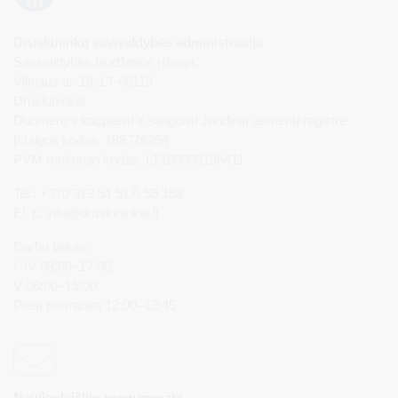
Druskininkų savivaldybės administracija
Savivaldybės biudžetinė įstaiga,
Vilniaus al. 18, LT-66119
Druskininkai
Duomenys kaupiami ir saugomi Juridinių asmenų registre
Įstaigos kodas: 188776264
PVM mokėtojo kodas: LT100008196411
Tel.: +370 313 51 517, 59 159
El. p.
info@druskininkai.lt
Darbo laikas:
I–IV 08:00–17:00,
V 08:00–15:00
Pietų pertrauka 12:00–12:45
Naujienlaiškio prenumerata