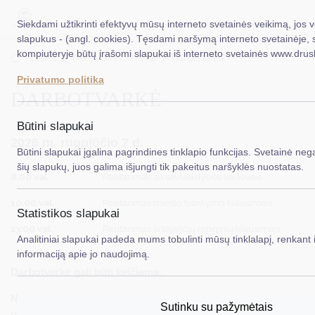
Siekdami užtikrinti efektyvų mūsų interneto svetainės veikimą, jos
slapukus - (angl. cookies). Tęsdami naršymą interneto svetainėje, 
kompiuteryje būtų įrašomi slapukai iš interneto svetainės www.drus
EN
Ieškoti.
Titulinis
Meras
Vicemerai
Darbotvarkė
Privatumo politika
DARBOTVARKĖ
Taryba
Meras
Būtini slapukai
2026 m. rugpjūčio 7 d.
Administracija
Būtini slapukai įgalina pagrindines tinklapio funkcijas. Svetainė nega
šių slapukų, juos galima išjungti tik pakeitus naršyklės nuostatas.
Veiklos sritys
8:00 val.
Pasitarimas su savivaldybės vadovais
10:00 val.
Pasitarimas miesto tvarkymo klausimais
Teisinė informacija
Statistikos slapukai
13:00 val.
Pasitarimas artėjančių renginių klausimais
Struktūra ir kontaktinė informacija
Analitiniai slapukai padeda mums tobulinti mūsų tinklalapį, renkant i
informaciją apie jo naudojimą.
Karjera
Darbotvarkė gali būti keičiama.
DUK
Nenurodytomis valandomis
–
dokumentų peržiūra,
Sutinku su pažymėtais
PASLAUGOS
nukreipimas vykdytojams, įgyvendinamų projektų kontrolė.