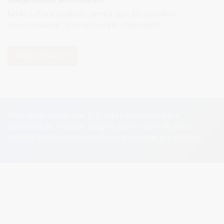
Norite sužinoti naujienas pirmieji, apie jas paskelbus
mūsų svetainėje? Prenumeruokite naujienlaiškį.
PRENUMERUOTI
Visos teisės saugomos. © Druskininkų savivaldybės
administracija. Kopijuoti, dauginti, platinti galima tik gavus
raštišką Druskininkų savivaldybės administracijos sutikimą.