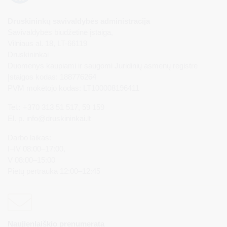
Druskininkų savivaldybės administracija
Savivaldybės biudžetinė įstaiga,
Vilniaus al. 18, LT-66119
Druskininkai
Duomenys kaupiami ir saugomi Juridinių asmenų registre
Įstaigos kodas: 188776264
PVM mokėtojo kodas: LT100008196411
Tel.: +370 313 51 517, 59 159
El. p.
info@druskininkai.lt
Darbo laikas:
I–IV 08:00–17:00,
V 08:00–15:00
Pietų pertrauka 12:00–12:45
Naujienlaiškio prenumerata