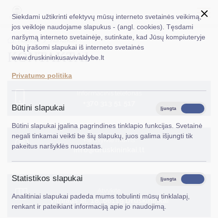
Siekdami užtikrinti efektyvų mūsų interneto svetainės veikimą,
jos veikloje naudojame slapukus - (angl. cookies). Tęsdami
naršymą interneto svetainėje, sutinkate, kad Jūsų kompiuteryje
EN
Ieškoti...
Titulinis
Kontaktai
būtų įrašomi slapukai iš interneto svetainės
KONTAKTAI
www.druskininkusavivaldybe.lt
Taryba
Privatumo politika
Meras
Informacinis telefonas
+370 313 51 517
Administracija
Būtini slapukai
Įjungta
Išjungta
Veiklos sritys
Būtini slapukai įgalina pagrindines tinklapio funkcijas. Svetainė
negali tinkamai veikti be šių slapukų, juos galima išjungti tik
Parašykite mums
Teisinė informacija
pakeitus naršyklės nuostatas.
info@druskininkai.lt
Struktūra ir kontaktinė informacija
Statistikos slapukai
Karjera
Įjungta
Išjungta
Atvykite
Analitiniai slapukai padeda mums tobulinti mūsų tinklalapį,
DUK
Vilniaus al. 18, 66119 Druskininkai
renkant ir pateikiant informaciją apie jo naudojimą.
PASLAUGOS