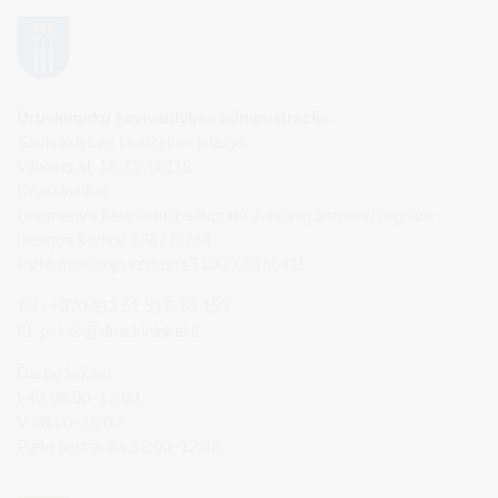
Druskininkų savivaldybės administracija
Savivaldybės biudžetinė įstaiga,
Vilniaus al. 18, LT-66119
Druskininkai
Duomenys kaupiami ir saugomi Juridinių asmenų registre
Įstaigos kodas: 188776264
PVM mokėtojo kodas: LT100008196411
Tel.: +370 313 51 517, 59 159
El. p.
info@druskininkai.lt
Darbo laikas:
I–IV 08:00–17:00,
V 08:00–15:00
Pietų pertrauka 12:00–12:45