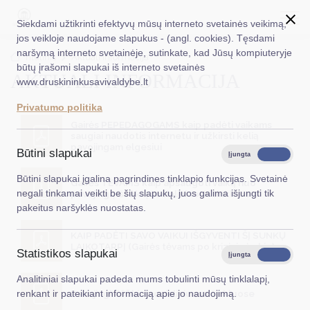
Siekdami užtikrinti efektyvų mūsų interneto svetainės veikimą,
jos veikloje naudojame slapukus - (angl. cookies). Tęsdami
naršymą interneto svetainėje, sutinkate, kad Jūsų kompiuteryje
EN
Ieškoti...
Titulinis
Aktuali informacija
būtų įrašomi slapukai iš interneto svetainės
AKTUALI INFORMACIJA
www.druskininkusavivaldybe.lt
Taryba
Privatumo politika
Meras
Gairės PEPEDAGOGAMS kaip padėti vaikams
saugiai naudotis internetu ir užkirsti kelią
Administracija
pavojingam elgesiui
Būtini slapukai
Įjungta
Išjungta
Veiklos sritys
Būtini slapukai įgalina pagrindines tinklapio funkcijas. Svetainė
Gairės TĖVAMS kaip apsaugoti vaiką nuo
negali tinkamai veikti be šių slapukų, juos galima išjungti tik
pavojingų iššūkių socialiniuose tinkluose
Teisinė informacija
pakeitus naršyklės nuostatas.
Struktūra ir kontaktinė informacija
KAIP PADĖTI SAVO VAIKUI IŠGYVENTI ŠĮ SUNKŲ
LAIKOTARPĮ (Gairės tėvams po krizinio įvykio)
Statistikos slapukai
Karjera
Įjungta
Išjungta
Analitiniai slapukai padeda mums tobulinti mūsų tinklalapį,
DUK
Pavojingi iššūkiai socialiniuose tinkluose
renkant ir pateikiant informaciją apie jo naudojimą.
PASLAUGOS