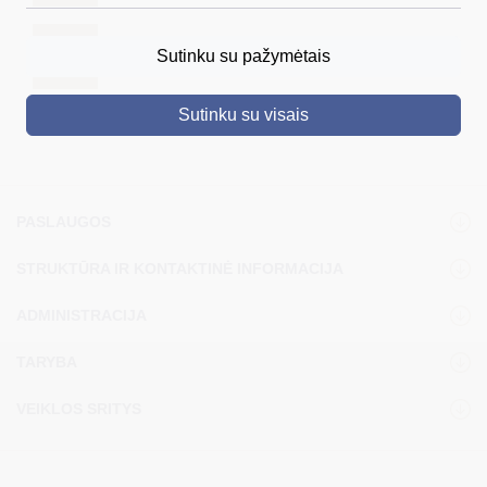
DRUSKININKAI
Sutinku su pažymėtais
Įstaigos, teikiančios pagalbą jaunimui
SKELBIMAI
Sutinku su visais
TURIZMAS
VERSLAS
PROJEKTAI
PASLAUGOS
ŠVIETIMAS
STRUKTŪRA IR KONTAKTINĖ INFORMACIJA
REGISTRACIJA
ADMINISTRACIJA
RENGINIAI
TARYBA
VEIKLOS SRITYS