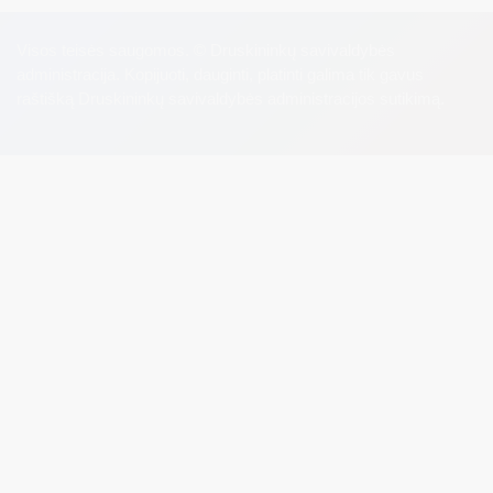
Visos teisės saugomos. © Druskininkų savivaldybės
administracija. Kopijuoti, dauginti, platinti galima tik gavus
raštišką Druskininkų savivaldybės administracijos sutikimą.