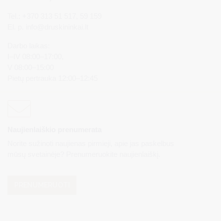
Tel.: +370 313 51 517, 59 159
El. p.
info@druskininkai.lt
Darbo laikas:
I–IV 08:00–17:00,
V 08:00–15:00
Pietų pertrauka 12:00–12:45
Naujienlaiškio prenumerata
Norite sužinoti naujienas pirmieji, apie jas paskelbus
mūsų svetainėje? Prenumeruokite naujienlaiškį.
PRENUMERUOTI