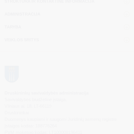
STRUKTŪRA IR KONTAKTINĖ INFORMACIJA
ADMINISTRACIJA
TARYBA
VEIKLOS SRITYS
Druskininkų savivaldybės administracija
Savivaldybės biudžetinė įstaiga,
Vilniaus al. 18, LT-66119
Druskininkai
Duomenys kaupiami ir saugomi Juridinių asmenų registre
Įstaigos kodas: 188776264
PVM mokėtojo kodas: LT100008196411