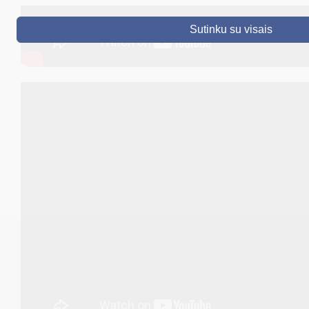
DRUSKININKAI
Sutinku su visais
SKELBIMAI
TURIZMAS
VERSLAS
PROJEKTAI
ŠVIETIMAS
REGISTRACIJA
RENGINIAI