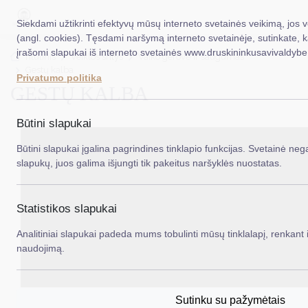
Siekdami užtikrinti efektyvų mūsų interneto svetainės veikimą, jos 
(angl. cookies). Tęsdami naršymą interneto svetainėje, sutinkate, 
įrašomi slapukai iš interneto svetainės www.druskininkusavivaldybe.
EN
Ieš
Titulinis
Veiklos sritys
Vaiko gerovė ir saugumas
Gestų kalba
Privatumo politika
GESTŲ KALBA
Taryba
Meras
Būtini slapukai
Administracija
Būtini slapukai įgalina pagrindines tinklapio funkcijas. Svetainė nega
slapukų, juos galima išjungti tik pakeitus naršyklės nuostatas.
Veiklos sritys
Teisinė informacija
Statistikos slapukai
Struktūra ir kontaktinė informacija
Analitiniai slapukai padeda mums tobulinti mūsų tinklalapį, renkant i
naudojimą.
Karjera
DUK
Sutinku su pažymėtais
PASLAUGOS