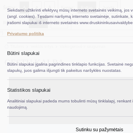
A
Šriftas:
A
A
Fonas:
Baltas
Juoda
Siekdami užtikrinti efektyvų mūsų interneto svetainės veikimą, jos 
(angl. cookies). Tęsdami naršymą interneto svetainėje, sutinkate, 
Iliustracijos:
Rodyti
Slėpti
įrašomi slapukai iš interneto svetainės www.druskininkusavivaldybe.
EN
Ieš
*}
Privatumo politika
Taryba
Titulinis
Veiklos sritys
Vaiko gerovė ir saugumas
Meras
Gestų kalba
Būtini slapukai
GESTŲ KALBA
Administracija
Būtini slapukai įgalina pagrindines tinklapio funkcijas. Svetainė nega
slapukų, juos galima išjungti tik pakeitus naršyklės nuostatas.
Veiklos sritys
Teisinė informacija
Statistikos slapukai
Struktūra ir kontaktinė informacija
Analitiniai slapukai padeda mums tobulinti mūsų tinklalapį, renkant i
naudojimą.
Karjera
DUK
Sutinku su pažymėtais
PASLAUGOS