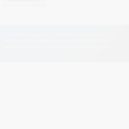
PRENUMERUOTI
Visos teisės saugomos. © Druskininkų savivaldybės
administracija. Kopijuoti, dauginti, platinti galima tik gavus
raštišką Druskininkų savivaldybės administracijos sutikimą.