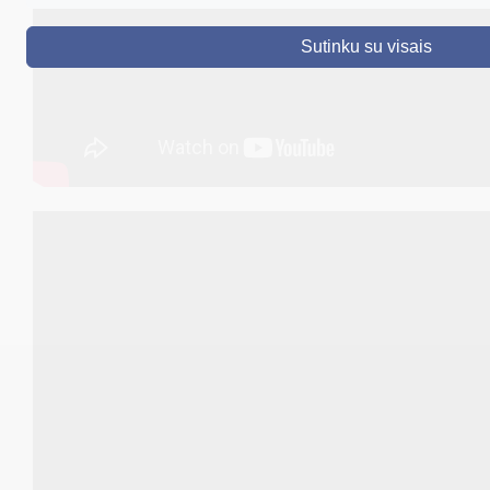
DRUSKININKAI
Sutinku su visais
SKELBIMAI
TURIZMAS
VERSLAS
PROJEKTAI
ŠVIETIMAS
REGISTRACIJA
RENGINIAI