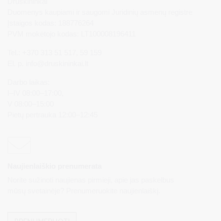
Druskininkai
Duomenys kaupiami ir saugomi Juridinių asmenų registre
Įstaigos kodas: 188776264
PVM mokėtojo kodas: LT100008196411
Tel.: +370 313 51 517, 59 159
El. p.
info@druskininkai.lt
Darbo laikas:
I–IV 08:00–17:00,
V 08:00–15:00
Pietų pertrauka 12:00–12:45
Naujienlaiškio prenumerata
Norite sužinoti naujienas pirmieji, apie jas paskelbus
mūsų svetainėje? Prenumeruokite naujienlaiškį.