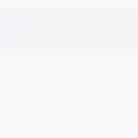
Visos teisės saugomos. © Druskininkų savivaldybės
administracija. Kopijuoti, dauginti, platinti galima tik gavus
raštišką Druskininkų savivaldybės administracijos sutikimą.