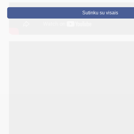
DRUSKININKAI
Sutinku su visais
SKELBIMAI
TURIZMAS
VERSLAS
PROJEKTAI
ŠVIETIMAS
REGISTRACIJA
RENGINIAI