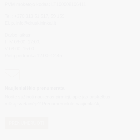
PVM mokėtojo kodas: LT100008196411
Tel.: +370 313 51 517, 59 159
El. p.
info@druskininkai.lt
Darbo laikas:
I–IV 08:00–17:00,
V 08:00–15:00
Pietų pertrauka 12:00–12:45
Naujienlaiškio prenumerata
Norite sužinoti naujienas pirmieji, apie jas paskelbus
mūsų svetainėje? Prenumeruokite naujienlaiškį.
PRENUMERUOTI