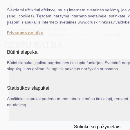
Siekdami užtikrinti efektyvų mūsų interneto svetainės veikimą, jos 
(angl. cookies). Tęsdami naršymą interneto svetainėje, sutinkate, 
įrašomi slapukai iš interneto svetainės www.druskininkusavivaldybe.
EN
Ieš
Titulinis
Veiklos sritys
Turto valdymas
Savivaldybės valdomos įmonės
Privatumo politika
AB „DRUSKININKŲ ŠILUMOS TINKLAI“ VALDYBA
Gestų kalba
Taryba
GESTŲ KALBA
Meras
Būtini slapukai
Administracija
Būtini slapukai įgalina pagrindines tinklapio funkcijas. Svetainė nega
slapukų, juos galima išjungti tik pakeitus naršyklės nuostatas.
Veiklos sritys
Teisinė informacija
Statistikos slapukai
Struktūra ir kontaktinė informacija
Analitiniai slapukai padeda mums tobulinti mūsų tinklalapį, renkant i
naudojimą.
Karjera
DUK
Sutinku su pažymėtais
PASLAUGOS