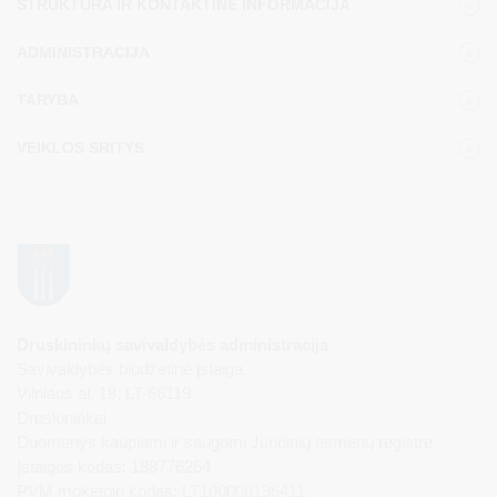
STRUKTŪRA IR KONTAKTINĖ INFORMACIJA
ADMINISTRACIJA
TARYBA
VEIKLOS SRITYS
Druskininkų savivaldybės administracija
Savivaldybės biudžetinė įstaiga,
Vilniaus al. 18, LT-66119
Druskininkai
Duomenys kaupiami ir saugomi Juridinių asmenų registre
Įstaigos kodas: 188776264
PVM mokėtojo kodas: LT100008196411