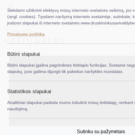
Siekdami užtikrinti efektyvų mūsų interneto svetainės veikimą, jos 
(angl. cookies). Tęsdami naršymą interneto svetainėje, sutinkate, 
įrašomi slapukai iš interneto svetainės www.druskininkusavivaldybe.
EN
Ieš
Titulinis
Veiklos sritys
Savanorystė
Reikia pagalbos
Gestų kalba
Privatumo politika
GESTŲ KALBA
Taryba
Meras
Būtini slapukai
Administracija
Būtini slapukai įgalina pagrindines tinklapio funkcijas. Svetainė nega
slapukų, juos galima išjungti tik pakeitus naršyklės nuostatas.
Veiklos sritys
Teisinė informacija
Statistikos slapukai
Struktūra ir kontaktinė informacija
Analitiniai slapukai padeda mums tobulinti mūsų tinklalapį, renkant i
naudojimą.
Karjera
DUK
Sutinku su pažymėtais
PASLAUGOS