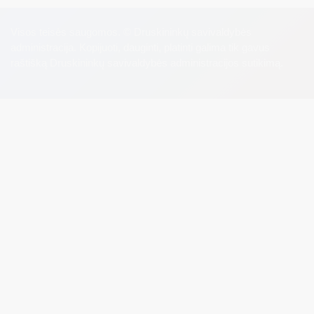
Visos teisės saugomos. © Druskininkų savivaldybės
administracija. Kopijuoti, dauginti, platinti galima tik gavus
raštišką Druskininkų savivaldybės administracijos sutikimą.