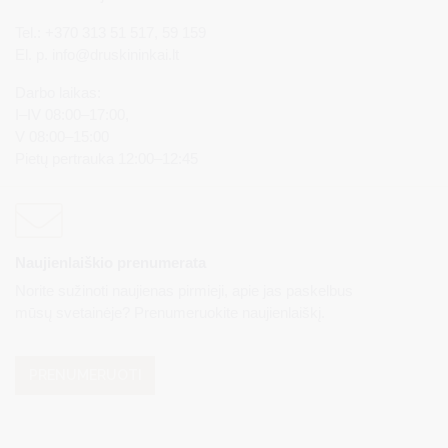
Tel.: +370 313 51 517, 59 159
El. p.
info@druskininkai.lt
Darbo laikas:
I–IV 08:00–17:00,
V 08:00–15:00
Pietų pertrauka 12:00–12:45
Naujienlaiškio prenumerata
Norite sužinoti naujienas pirmieji, apie jas paskelbus
mūsų svetainėje? Prenumeruokite naujienlaiškį.
PRENUMERUOTI