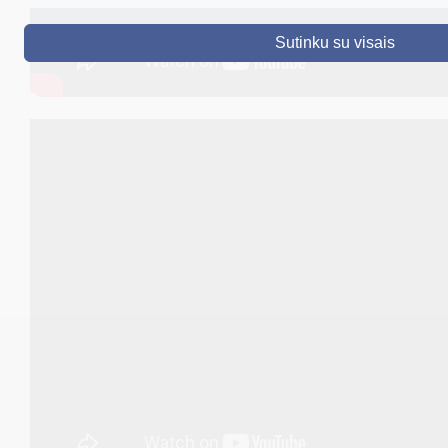
DRUSKININKAI
Sutinku su visais
SKELBIMAI
TURIZMAS
VERSLAS
PROJEKTAI
ŠVIETIMAS
REGISTRACIJA
RENGINIAI