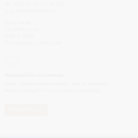
Tel.: +370 313 51 517, 59 159
El. p.
info@druskininkai.lt
Darbo laikas:
I–IV 08:00–17:00,
V 08:00–15:00
Pietų pertrauka 12:00–12:45
Naujienlaiškio prenumerata
Norite sužinoti naujienas pirmieji, apie jas paskelbus
mūsų svetainėje? Prenumeruokite naujienlaiškį.
PRENUMERUOTI