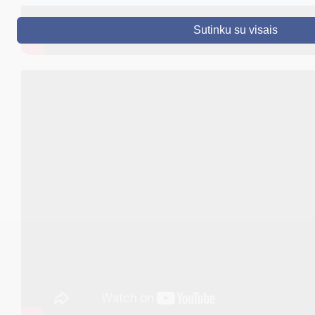
DRUSKININKAI
Sutinku su visais
SKELBIMAI
TURIZMAS
VERSLAS
PROJEKTAI
ŠVIETIMAS
REGISTRACIJA
RENGINIAI