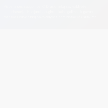
Visos teisės saugomos. © Druskininkų savivaldybės
administracija. Kopijuoti, dauginti, platinti galima tik gavus
raštišką Druskininkų savivaldybės administracijos sutikimą.