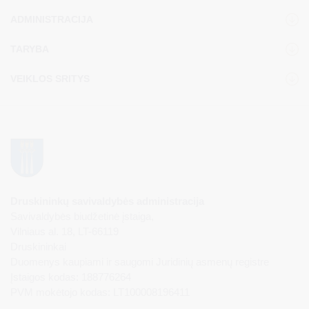
ADMINISTRACIJA
TARYBA
VEIKLOS SRITYS
Druskininkų savivaldybės administracija
Savivaldybės biudžetinė įstaiga,
Vilniaus al. 18, LT-66119
Druskininkai
Duomenys kaupiami ir saugomi Juridinių asmenų registre
Įstaigos kodas: 188776264
PVM mokėtojo kodas: LT100008196411