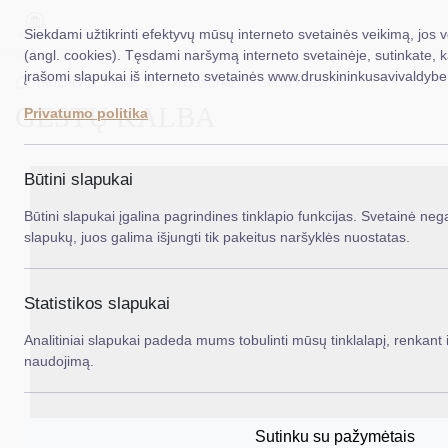
Siekdami užtikrinti efektyvų mūsų interneto svetainės veikimą, jos 
(angl. cookies). Tęsdami naršymą interneto svetainėje, sutinkate, 
įrašomi slapukai iš interneto svetainės www.druskininkusavivaldybe.
EN
Ieš
Titulinis
Meras
Darbotvarkė
Gestų kalba
GESTŲ KALBA
Privatumo politika
Taryba
Meras
Būtini slapukai
Administracija
Būtini slapukai įgalina pagrindines tinklapio funkcijas. Svetainė nega
slapukų, juos galima išjungti tik pakeitus naršyklės nuostatas.
Veiklos sritys
Teisinė informacija
Statistikos slapukai
Struktūra ir kontaktinė informacija
Analitiniai slapukai padeda mums tobulinti mūsų tinklalapį, renkant i
naudojimą.
Karjera
DUK
Sutinku su pažymėtais
PASLAUGOS