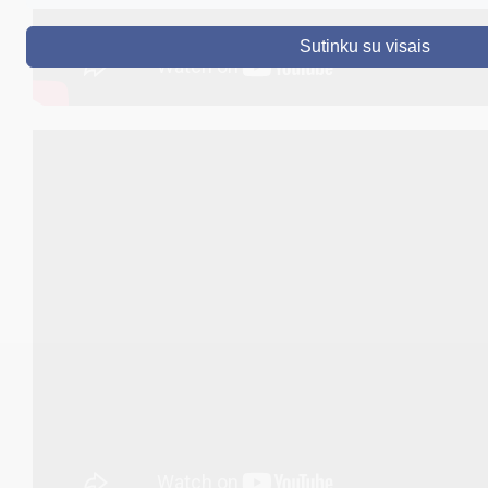
DRUSKININKAI
Sutinku su visais
SKELBIMAI
TURIZMAS
VERSLAS
PROJEKTAI
ŠVIETIMAS
REGISTRACIJA
RENGINIAI