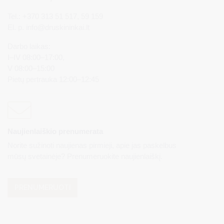
Tel.: +370 313 51 517, 59 159
El. p.
info@druskininkai.lt
Darbo laikas:
I–IV 08:00–17:00,
V 08:00–15:00
Pietų pertrauka 12:00–12:45
Naujienlaiškio prenumerata
Norite sužinoti naujienas pirmieji, apie jas paskelbus
mūsų svetainėje? Prenumeruokite naujienlaiškį.
PRENUMERUOTI