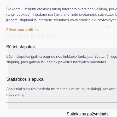
Siekdami užtikrinti efektyvų mūsų interneto svetainės veikimą, jos 
(angl. cookies). Tęsdami naršymą interneto svetainėje, sutinkate, 
įrašomi slapukai iš interneto svetainės www.druskininkusavivaldybe.
EN
Ieš
Titulinis
Veiklos sritys
Vaiko gerovė ir saugumas
Vaiko minimalios ir vidutinės priežiūros priemonės
Gestų kalba
Privatumo politika
GESTŲ KALBA
Taryba
Meras
Būtini slapukai
Administracija
Būtini slapukai įgalina pagrindines tinklapio funkcijas. Svetainė nega
slapukų, juos galima išjungti tik pakeitus naršyklės nuostatas.
Veiklos sritys
Teisinė informacija
Statistikos slapukai
Struktūra ir kontaktinė informacija
Analitiniai slapukai padeda mums tobulinti mūsų tinklalapį, renkant i
naudojimą.
Karjera
DUK
Sutinku su pažymėtais
PASLAUGOS