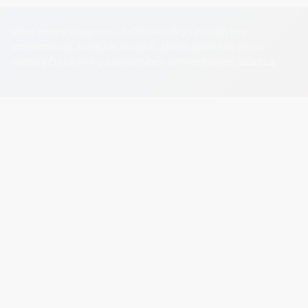
Visos teisės saugomos. © Druskininkų savivaldybės
administracija. Kopijuoti, dauginti, platinti galima tik gavus
raštišką Druskininkų savivaldybės administracijos sutikimą.