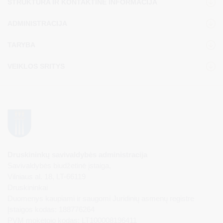
STRUKTŪRA IR KONTAKTINĖ INFORMACIJA
ADMINISTRACIJA
TARYBA
VEIKLOS SRITYS
Druskininkų savivaldybės administracija
Savivaldybės biudžetinė įstaiga,
Vilniaus al. 18, LT-66119
Druskininkai
Duomenys kaupiami ir saugomi Juridinių asmenų registre
Įstaigos kodas: 188776264
PVM mokėtojo kodas: LT100008196411