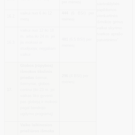
per mėnesį
savivaldybės
papildomos
vaikui nuo 6 iki 12
444
(6 BSI) per
vienkartinės
16.2.
metų
mėnesį
išmokos gimus
vaikui skyrimo
vaikui nuo 12 iki 18
tvarkos aprašo
m. arba iki 24 m. jei
481
(6,5 BSI) per
patvirtinimo“
16.3.
jis mokosi ar
mėnesį
studijuoja; neįgaliam
vaikui
Globos (rūpybos)
išmokos tikslinis
296
(4 BSI) per
priedas
šeimai,
mėnesį
šeimynai, globos
17.
centrui (iki 23 m. jei
vaikas liko gyventi
pas globėją ir mokosi
pagal bendrojo
ugdymo programą)
Vaiko laikinosios
priežiūros išmoka