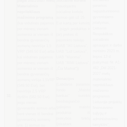
pagal 2021-2027 metų
Socialinė kortelė
paramos
Materialinio
(naudojantis
nepasiturintiems
nepritekliaus
socialine kortele
gyventojams
mažinimo programą
asmuo gali už 25
įstatymas,
(kai vidutinės pajamos
Eur kartą per ketvirtį
Lietuvos
per mėnesį vienam
įsigyti produktus ir
Respublikos
asmeniui ar vienam iš
(ar) prekes iš
socialinės
bendrai gyvenančių
pasirinkto teikėjo
apsaugos ir darbo
asmenų neviršija 1,5
(UAB "IKI Lietuva",
ministro 2023 m.
VRP (349,50 Eur) arba
UAB "Lidl Lietuva",
liepos 13 d.
kai vidutinės pajamos
UAB "Maxima",
įsakymas Nr. A1-
per mėnesį vienam
UAB "RIMI Lietuva",
462 „Dėl 2021-
asmeniui ar vienam iš
„Čia Market“))
2027 metų
bendrai gyvenančių
Donacijos
materialinio
asmenų viršija 1,5VRP
(Labdaros paramos
nepritekliaus
(349,50 Eur), bet
fondo „Maisto
mažinimo
neviršija 2,5 VRP
32.
bankas“ surinkti
programos
dydžio (582,50 Eur),
besibaigiančio
Lietuvoje projektų
jeigu vienas
galiojimo maisto
finansavimo
gyvenantis asmuo arba
produktai iš
sąlygų ir
bent vienas iš bendrai
prekybos tinklų
administravimo
gyvenančių asmenų
(įskaitant
taisyklės“,
yra: 1) asmuo su