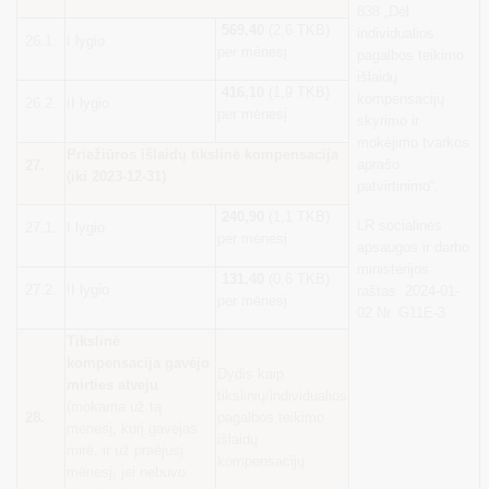
838 „Dėl
569,40
(2,6 TKB)
individualios
26.1.
I lygio
per mėnesį
pagalbos teikimo
išlaidų
416,10
(1,9 TKB)
kompensacijų
26.2.
II lygio
per mėnesį
skyrimo ir
mokėjimo tvarkos
Priežiūros išlaidų tikslinė kompensacija
aprašo
27.
(iki 2023-12-31)
patvirtinimo“,
240,90
(1,1 TKB)
LR socialinės
27.1.
I lygio
per mėnesį
apsaugos ir darbo
ministerijos
131,40
(0,6 TKB)
27.2.
II lygio
raštas 2024-01-
per mėnesį
02 Nr. G11E-3
Tikslinė
kompensacija gavėjo
Dydis kaip
mirties atveju
tikslinių/individualios
(mokama už tą
28.
pagalbos teikimo
mėnesį, kurį gavėjas
išlaidų
mirė, ir už praėjusį
kompensacijų
mėnesį, jei nebuvo