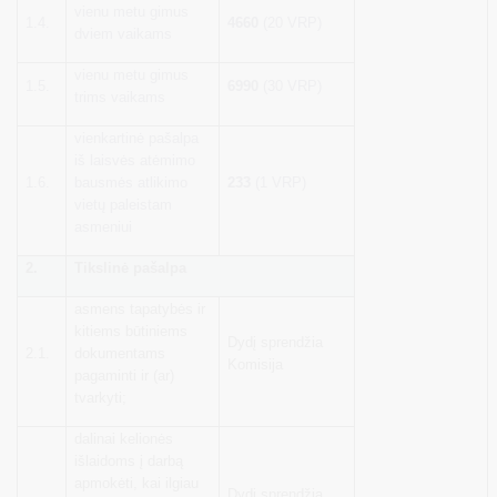
vienu metu gimus
1.4.
4660
(20 VRP)
dviem vaikams
vienu metu gimus
1.5.
6990
(30 VRP)
trims vaikams
vienkartinė pašalpa
iš laisvės atėmimo
1.6.
bausmės atlikimo
233
(1 VRP)
vietų paleistam
asmeniui
2.
Tikslinė pašalpa
asmens tapatybės ir
kitiems būtiniems
Dydį sprendžia
2.1.
dokumentams
Komisija
pagaminti ir (ar)
tvarkyti;
dalinai kelionės
išlaidoms į darbą
apmokėti, kai ilgiau
Dydį sprendžia