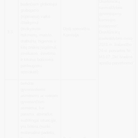
Druskininkų
budinčiam globotojui
savivaldybės
globojamo
gyventojams
(rūpinamo) vaiko
komisijos
išlaikymui
sudarymo“,
(mokymosi
Dydį sprendžia
3.3.
Druskininkų
reikmenų, maisto,
Komisija
savivaldybės mero
drabužių, higienos ir
2023 m. balandžio
kitų prekių įsigijimui,
24 d. potvarkis Nr.
sveikatos, švietimo
M3-17 „Dėl tvarkos
ir kitoms būtinoms
aprašų patvirtinimo“
paslaugoms
apmokėti)
bendrai
gyvenantiems
asmenims ar vienam
gyvenančiam
asmeniui, kai
parama, atsiradus
sudėtingai situacijai,
yra būtina (sunki
materialinė padėtis,