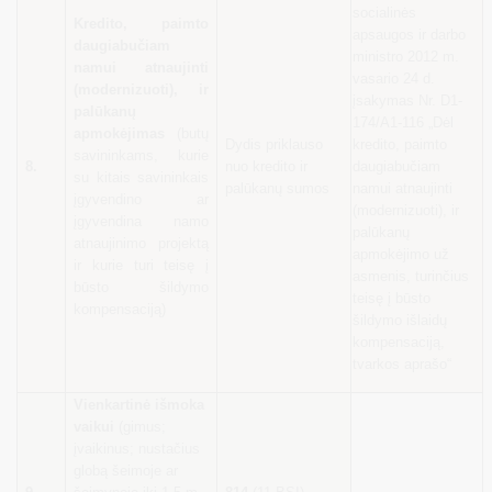
socialinės
Kredito, paimto
apsaugos ir darbo
daugiabučiam
ministro 2012 m.
namui atnaujinti
vasario 24 d.
(modernizuoti), ir
įsakymas Nr. D1-
palūkanų
174/A1-116 „Dėl
apmokėjimas
(butų
Dydis priklauso
kredito, paimto
savininkams, kurie
8.
nuo kredito ir
daugiabučiam
su kitais savininkais
palūkanų sumos
namui atnaujinti
įgyvendino ar
(modernizuoti), ir
įgyvendina namo
palūkanų
atnaujinimo projektą
apmokėjimo už
ir kurie turi teisę į
asmenis, turinčius
būsto šildymo
teisę į būsto
kompensaciją)
šildymo išlaidų
kompensaciją,
tvarkos aprašo“
Vienkartinė išmoka
vaikui
(gimus;
įvaikinus; nustačius
globą šeimoje ar