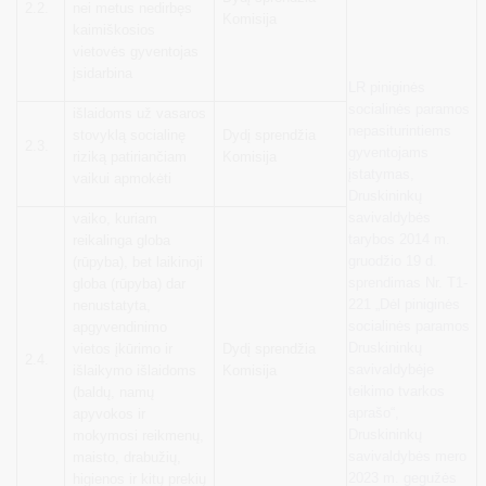
2.2.
nei metus nedirbęs
Komisija
kaimiškosios
vietovės gyventojas
įsidarbina
LR piniginės
socialinės paramos
išlaidoms už vasaros
nepasiturintiems
stovyklą socialinę
Dydį sprendžia
2.3.
gyventojams
riziką patiriančiam
Komisija
įstatymas,
vaikui apmokėti
Druskininkų
savivaldybės
vaiko, kuriam
tarybos 2014 m.
reikalinga globa
gruodžio 19 d.
(rūpyba), bet laikinoji
sprendimas Nr. T1-
globa (rūpyba) dar
221 „Dėl piniginės
nenustatyta,
socialinės paramos
apgyvendinimo
Druskininkų
vietos įkūrimo ir
Dydį sprendžia
2.4.
savivaldybėje
išlaikymo išlaidoms
Komisija
teikimo tvarkos
(baldų, namų
aprašo“,
apyvokos ir
Druskininkų
mokymosi reikmenų,
savivaldybės mero
maisto, drabužių,
2023 m. gegužės
higienos ir kitų prekių