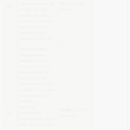
vaikas įvaikintas, bet
592
(8 BSI) per
20.
ne ilgiau iki vaikui
mėnesį
sukaks 18 metų.
Išmoka nemokama,
kai įtėviai gauna
vaiko priežiūros
išmoką iš „Sodros“)
Vaiko priežiūros
kompensacinė
išmoka
(skiriama ir
mokama vienam iš
vaiką auginančių
tėvų (ar turimam
vieninteliam iš tėvų)
ar globėjui, kai vaiko
globa nustatyta
šeimoje, už
kiekvieną
384,80
(5,2 BSI)
21.
ikimokyklinio
per mėnesį
amžiaus vaiką, kuris
nėra ugdomas pagal