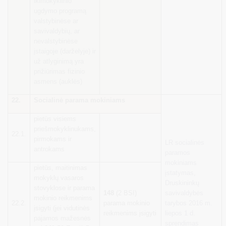
ikimokyklinio
ugdymo programą
valstybinėse ar
savivaldybių, ar
nevalstybinėse
įstaigoje (darželyje) ir
už atlyginimą yra
prižiūrimas fizinio
asmens (auklės)
22.
Socialinė parama mokiniams
pietūs visiems
priešmokyklinukams,
22.1.
pirmokams ir
LR socialinės
antrokams
paramos
mokiniams
pietūs, maitinimas
įstatymas,
mokyklų vasaros
Druskininkų
stovyklose ir parama
148
(2 BSI)
savivaldybės
mokinio reikmenims
22.2.
parama mokinio
tarybos 2016 m.
įsigyti (jei vidutinės
reikmenims įsigyti
liepos 1 d.
pajamos mažesnės
sprendimas