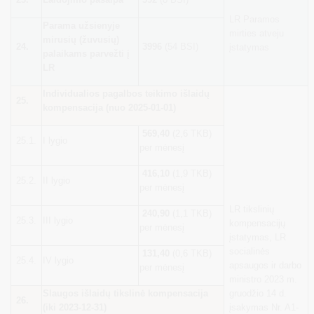
LR Paramos
Parama užsienyje
mirties atveju
mirusių (žuvusių)
24.
3996
(54 BSI)
įstatymas
palaikams parvežti į
LR
Individualios pagalbos teikimo išlaidų
25.
kompensacija (nuo 2025-01-01)
569,40
(2,6 TKB)
25.1.
I lygio
per mėnesį
416,10
(1,9 TKB)
25.2.
II lygio
per mėnesį
LR tikslinių
240,90
(1,1 TKB)
25.3.
III lygio
kompensacijų
per mėnesį
įstatymas
,
LR
socialinės
131,40
(0,6 TKB)
25.4.
IV lygio
apsaugos ir darbo
per mėnesį
ministro 2023 m.
Slaugos išlaidų tikslinė kompensacija
gruodžio 14 d.
26.
(iki 2023-12-31)
įsakymas Nr. A1-