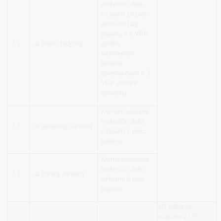
mokesčio dalis,
viršijanti 10 proc.
skirtumo tarp
pajamų ir 2 VRP
7.1.
už būsto šildymą
dydžio
kiekvienam
bendrai
gyvenančiam ir 3
VRP vienam
asmeniui.
Kompensuojama
mokesčio dalis,
7.2.
už geriamąjį vandenį
viršijanti 2 proc.
pajamų
Kompensuojama
mokesčio dalis,
7.3.
už karštą vandenį
viršijanti 5 proc.
pajamų
LR aplinkos
ministro ir LR