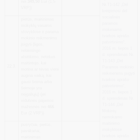
nei
349,50
Eur (1,5
Nr.T1-142 „Dėl
VRP))
kreipimosi dėl
socialinės
pietūs, maitinimas
paramos
mokyklų vasaros
mokiniams
stovyklose ir parama
tvarkos aprašo
mokinio reikmenims
patvirtinimo“,
įsigyti (ligos,
2016 m. liepos 1
nelaimingo
d. sprendimas Nr.
atsitikimo, netekus
T1-143 „Dėl
maitintojo, kai
22.3.
Paramos mokinio
motina ar tėvas vieni
reikmenims įsigyti
augina vaiką, kai
tvarkos aprašo
gausi šeima arba
patvirtinimo“,
šeimoje yra
2016 m. liepos 1
neįgaliųjų) (jei
d. sprendimas Nr.
vidutinės pajamos
T1-144 „Dėl
mažesnės nei
466
Mokinių
Eur (2 VRP))
nemokamo
maitinimo
pusryčiai, pietūs,
mokyklose
pavakariai,
tvarkos aprašo
maitinimas