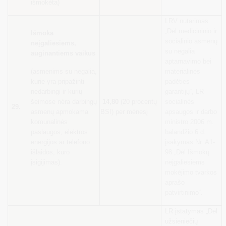
išmokėta)
LRV nutarimas
„Dėl medicininio ir
Išmoka
socialinio asmenų
neįgaliesiems,
su negalia
auginantiems vaikus
aptarnavimo bei
(asmenims su negalia,
materialinės
kurie yra pripažinti
padėties
nedarbingi ir kurių
garantijų“, LR
šeimose nėra darbingų
14,80
(20 procentų
socialinės
29.
asmenų apmokama
BSI) per mėnesį
apsaugos ir darbo
komunalinės
ministro 2006 m.
paslaugos, elektros
balandžio 6 d.
energijos ar telefono
įsakymas Nr. A1-
išlaidos, kuro
98 „Dėl Išmokų
įsigijimas).
neįgaliesiems
mokėjimo tvarkos
aprašo
patvirtinimo“.
LR įstatymas
„Dėl
užsieniečių