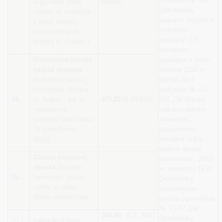
nutarimas Nr. 801
jeigu vaiko tėvas
mėnesį
„Dėl išmokų
mokosi ar studijuoja
vaikams skyrimo ir
ir neturi teisės į
mokėjimo
vaiko priežiūros
nuostatų“, LR
išmoką iš „Sodros“)
socialinės
Vienkartinė išmoka
apsaugos ir darbo
nėščiai moteriai
ministro 2020 m.
(kuri neturi teisės į
birželio 30 d.
motinystės išmoką
įsakymas Nr. A1-
15.
iš „Sodros“, kai iki
475,82
(6,43 BSI)
618 „Dėl išmokų
numatomos
vaikams teikimo
gimdymo datos lieka
asmenims,
70 kalendorinių
patiriantiems
dienų)
socialinę riziką,
tvarkos aprašo
Globos (rūpybos)
patvirtinimo“, 2023
išmoka
(šeimoje,
m. balandžio 19 d.
16.
šeimynoje, globos
Druskininkų
centre ar vaikų
savivaldybės
globos institucijoje)
tarybos sprendimas
Nr. T1-57 „Dėl
384,80
(5,2 BSI)
Druskininkų
16.1.
vaikui iki 6 metų