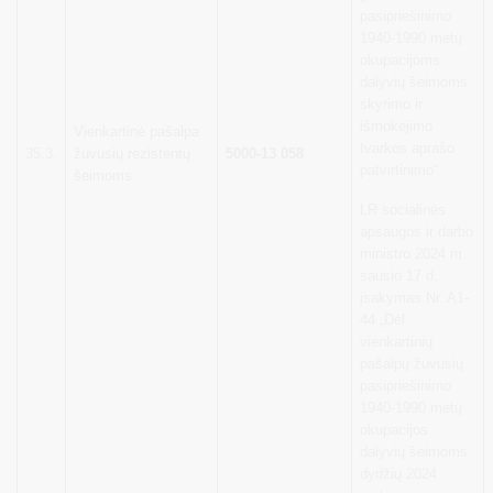
pasipriešinimo
1940-1990 metų
okupacijoms
dalyvių šeimoms
skyrimo ir
išmokėjimo
Vienkartinė pašalpa
tvarkos aprašo
35.3.
žuvusių rezistentų
5000-13 058
patvirtinimo“,
šeimoms
LR socialinės
apsaugos ir darbo
ministro 2024 m.
sausio 17 d.
įsakymas Nr. A1-
44 „Dėl
vienkartinių
pašalpų žuvusių
pasipriešinimo
1940-1990 metų
okupacijos
dalyvių šeimoms
dydžių 2024