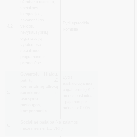
užimtumo didinimo,
socialinės
integracijos,
savanoriškos
Dydį sprendžia
4.2.
veiklos,
Komisija
nevyriausybinių
organizacijų
vykdomose
socialinėse
programose ir
priemonėse
Gyventojų išlaidų,
Dydis
patirtų už
apskaičiuojamas
komunalinių atliekų
pagal formulę K=1
5.
surinkimo ir
mėnesio išlaidos
tvarkymo
- pajamos per
paslaugas,
mėnesį x 0,005
kompensacija
Socialinė pašalpa
(kai pajamos
6.
mažesnės nei 1,1 VRP)