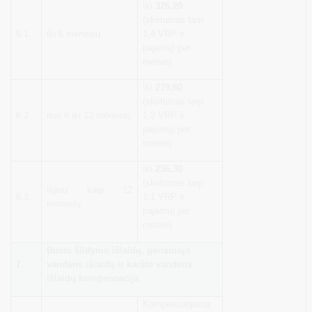
Iki
326,20
(skirtumas tarp
6.1.
iki 6 mėnesių
1,4 VRP ir
pajamų) per
mėnesį
Iki
279,60
(skirtumas tarp
6.2.
nuo 6 iki 12 mėnesių
1,2 VRP ir
pajamų) per
mėnesį
Iki
256,30
(skirtumas tarp
ilgiau kaip 12
6.3.
1,1 VRP ir
mėnesių
pajamų) per
mėnesį
Būsto šildymo išlaidų, geriamojo
7.
vandens išlaidų ir karšto vandens
išlaidų kompensacija
Kompensuojama