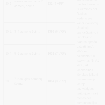
vienas asmuo arba 2
30.2
932
(4 VRP)
pasitraukusiems
asmenų šeima
iš Ukrainos dėl
Rusijos
Federacijos
karinių veiksmų
Ukrainoje,
30.3.
3–4 asmenų šeima
1398
(6 VRP)
apskaičiavimo ir
išmokėjimo
tvarkos aprašo
patvirtinimo“,
2022 m.
30.4
5–6 asmenų šeima
1631
(7 VRP)
balandžio 6 d.
įsakymas Nr. A1-
260 „Dėl
vienkartinės
išmokos įsikurti
7 ir daugiau asmenų
gyvenamojoje
30.5.
1864
(8 VRP)
šeima
vietoje
savivaldybės
teritorijoje ir (ar)
mėnesinės
kompensacijos