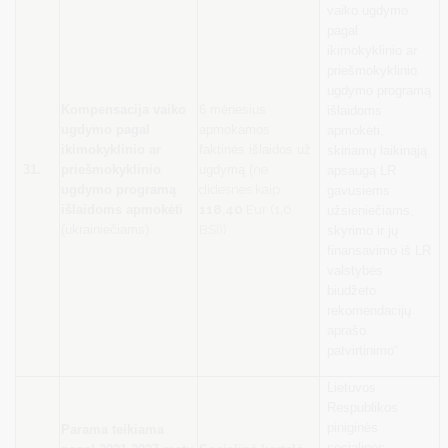
vaiko ugdymo
pagal
ikimokyklinio ar
priešmokyklinio
ugdymo programą
Kompensacija vaiko
6 mėnesius
išlaidoms
ugdymo pagal
apmokamos
apmokėti,
ikimokyklinio ar
faktinės išlaidos už
skiriamų laikinąją
ne
31.
priešmokyklinio
ugdymą (
apsaugą LR
didesnes kaip
ugdymo programą
gavusiems
118,40
Eur (1,6
išlaidoms apmokėti
užsieniečiams,
BSI))
(ukrainiečiams)
skyrimo ir jų
finansavimo iš LR
valstybės
biudžeto
rekomendacijų
aprašo
patvirtinimo“
Lietuvos
Respublikos
piniginės
Parama teikiama
socialinės