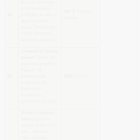
(fiziniam asmeniui
vaiko laikinosios
444
(6 BSI) per
18.
priežiūros ar laikino
mėnesį
apgyvendinimo
atveju, kai šeimoje
vaikui nustatytas
apsaugos poreikis)
Vienkartinė išmoka
įsikurti
(vaikui, kai
pasibaigia jo globa
(rūpyba) dėl
19.
pilnametystės,
5550
(75 BSI)
emancipacijos,
santuokos –
nemokama
grynaisiais pinigais)
Išmoka įvaikinus
vaiką
(mokama
vienam iš įtėvių 24
mėn., nesvarbu,
kokio amžiaus