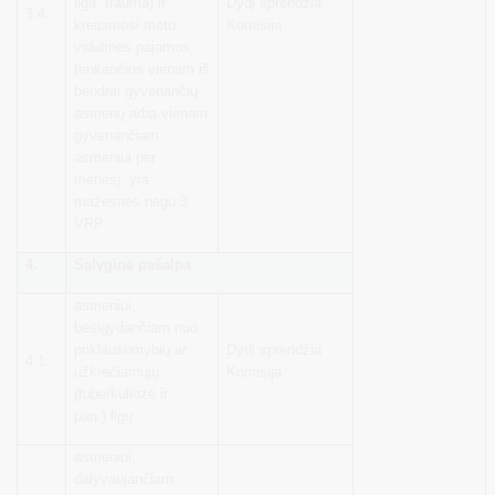
liga, trauma) ir
Dydį sprendžia
3.4.
kreipimosi metu
Komisija
vidutinės pajamos,
tenkančios vienam iš
bendrai gyvenančių
asmenų arba vienam
gyvenančiam
asmeniui per
mėnesį, yra
mažesnės negu 3
VRP
4.
Sąlyginė pašalpa
asmeniui,
besigydančiam nuo
priklausomybių ar
Dydį sprendžia
4.1.
užkrečiamųjų
Komisija
(tuberkuliozė ir
pan.) ligų
asmeniui,
dalyvaujančiam