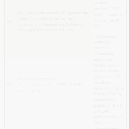
teisinės
padėties“
, LRV
Vienkartinė išmoka įsikurti gyvenamojoje
2016 m. spalio 5
vietoje savivaldybės teritorijoje
d. nutarimas Nr.
30.
(ukrainiečiams būtiniausiems baldams ir
998
namų apyvokos reikmenims įsigyti)
„Dėl Lietuvos
valstybės
paramos
užsieniečių
integracijai
teikimo sąlygų ir
tvarkos aprašo
patvirtinimo“,
LR
nelydimi nepilnamečiai
socialinės
30.1.
užsieniečiai, sulaukę
2563
(11 VRP)
apsaugos ir darbo
pilnametystės
ministro 2022 m.
balandžio 5 d.
įsakymas Nr. A1-
254 „Dėl
kompensacijų už
būsto suteikimą
užsieniečiams,