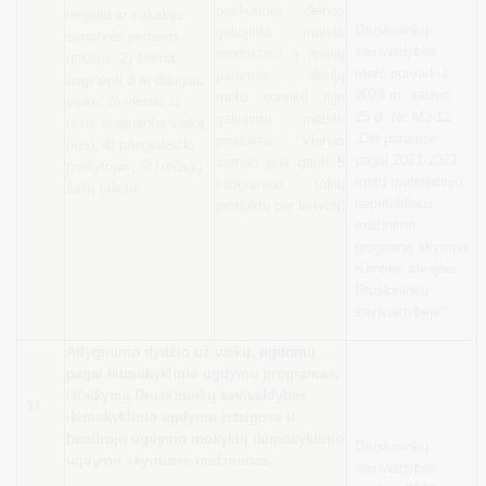
paskutinės dienos
negalia ar sukakęs
Druskininkų
galiojimo maisto
senatvės pensijos
savivaldybės
produktus) ir įvairių
amžius; 2) šeima,
mero potvarkis
paramos akcijų
auginanti 3 ar daugiau
2024 m. sausio
metu surinkti ilgo
vaikų; 3) vienas iš
25 d. Nr. M3-12
galiojimo maisto
tėvų, auginantis vaiką
„Dėl paramos
produktai. Vienas
(-us); 4) prieglobsčio
pagal 2021-2027
asmuo gali gauti 5
prašytojas; 5) trečiųjų
metų materialinio
kilogramus tokių
šalių pilietis.
nepritekliaus
produktų per ketvirtį)
mažinimo
programą skyrimo
išimties atvejais
Druskininkų
savivaldybėje“
Atlyginimo dydžio už vaikų, ugdomų
pagal ikimokyklinio ugdymo programas,
išlaikymą Druskininkų savivaldybės
33.
ikimokyklinio ugdymo įstaigose ir
bendrojo ugdymo mokyklų ikimokyklinio
Druskininkų
ugdymo skyriuose mažinimas
savivaldybės