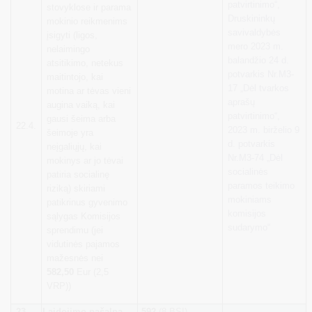
patvirtinimo“,
stovyklose ir parama
Druskininkų
mokinio reikmenims
savivaldybės
įsigyti (ligos,
mero 2023 m.
nelaimingo
balandžio 24 d.
atsitikimo, netekus
potvarkis Nr.M3-
maitintojo, kai
17 „Dėl tvarkos
motina ar tėvas vieni
aprašų
augina vaiką, kai
patvirtinimo“,
gausi šeima arba
22.4.
2023 m. birželio 9
šeimoje yra
d. potvarkis
neįgaliųjų, kai
Nr.M3-74 „Dėl
mokinys ar jo tėvai
socialinės
patiria socialinę
paramos teikimo
riziką) skiriami
mokiniams
patikrinus gyvenimo
komisijos
sąlygas Komisijos
sudarymo“
sprendimu (jei
vidutinės pajamos
mažesnės nei
582,50
Eur (2,5
VRP))
23.
Laidojimo pašalpa
592
(8 BSI)