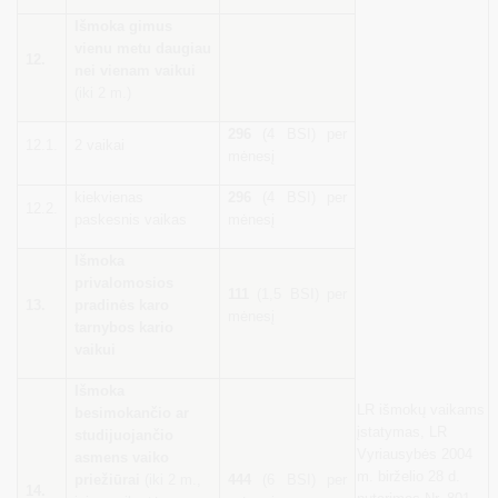
Išmoka gimus
vienu metu daugiau
12.
nei vienam vaikui
(iki 2 m.)
296
(4 BSI) per
12.1.
2 vaikai
mėnesį
kiekvienas
296
(4 BSI) per
12.2.
paskesnis vaikas
mėnesį
Išmoka
privalomosios
111
(1,5 BSI) per
13.
pradinės karo
mėnesį
tarnybos kario
vaikui
Išmoka
LR išmokų vaikams
besimokančio ar
įstatymas, LR
studijuojančio
Vyriausybės 2004
asmens vaiko
m. birželio 28 d.
priežiūrai
(iki 2 m.,
444
(6 BSI) per
14.