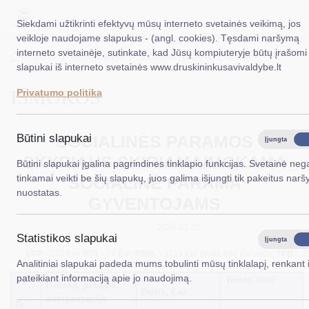
Siekdami užtikrinti efektyvų mūsų interneto svetainės veikimą, jos
veikloje naudojame slapukus - (angl. cookies). Tęsdami naršymą
interneto svetainėje, sutinkate, kad Jūsų kompiuteryje būtų įrašomi
EN
Ieškoti...
Titulinis
Veiklos sritys
Socialinė parama
Išmokos
slapukai iš interneto svetainės www.druskininkusavivaldybe.lt
IŠMOKOS
Taryba
Privatumo politika
Meras
SOCIALINĖS PARAMOS
Būtini slapukai
Įjungta
Išj
Administracija
SKYRIAUS SKIRIAMA/MOKAMA
Būtini slapukai įgalina pagrindines tinklapio funkcijas. Svetainė nega
Veiklos sritys
tinkamai veikti be šių slapukų, juos galima išjungti tik pakeitus narš
SOCIALINĖ PARAMA
nuostatas.
GYVENTOJAMS
Teisinė informacija
Struktūra ir kontaktinė informacija
2026-01-01
Statistikos slapukai
Įjungta
Išj
Karjera
VRP
- 233 Eur;
BSI -
74 Eur;
MMA
- 1153 Eur bruto, 846 Eur neto;
TKB
- 2
Analitiniai slapukai padeda mums tobulinti mūsų tinklalapį, renkant i
pateikiant informaciją apie jo naudojimą.
Eil.
Teisės aktai
DUK
Išmoka, pašalpa,
Dydis, Eur
kompensacija
Nr.
PASLAUGOS