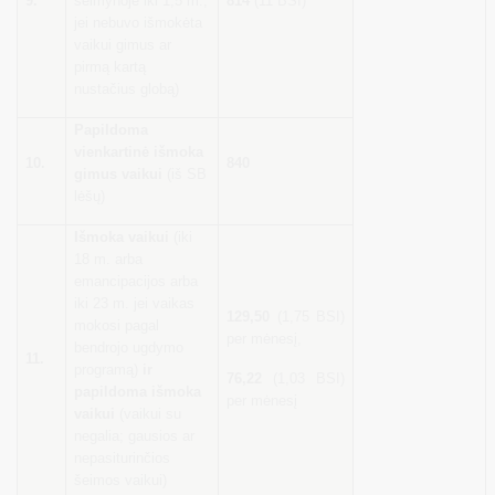
9.
šeimynoje iki 1,5 m.,
814
(11 BSI)
jei nebuvo išmokėta
vaikui gimus ar
pirmą kartą
nustačius globą)
Papildoma
vienkartinė išmoka
10.
840
gimus vaikui
(iš SB
lėšų)
Išmoka vaikui
(iki
18 m. arba
emancipacijos arba
iki 23 m. jei vaikas
129,50
(1,75 BSI)
mokosi pagal
per mėnesį,
bendrojo ugdymo
11.
programą)
ir
76,22
(1,03 BSI)
papildoma išmoka
per mėnesį
vaikui
(vaikui su
negalia; gausios ar
nepasiturinčios
šeimos vaikui)