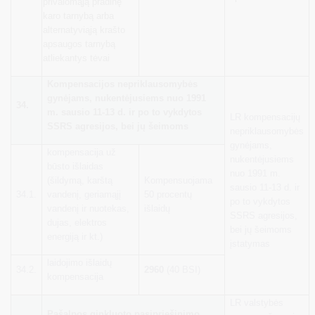
privalomąją pradinę
karo tarnybą arba
alternatyviąją krašto
apsaugos tarnybą
atliekantys tėvai
Kompensacijos nepriklausomybės
gynėjams, nukentėjusiems nuo 1991
34.
m. sausio 11-13 d. ir po to vykdytos
LR kompensacijų
SSRS agresijos, bei jų šeimoms
nepriklausomybės
gynėjams,
kompensacija už
nukentėjusiems
būsto išlaidas
nuo 1991 m.
(šildymą, karštą
Kompensuojama
sausio 11-13 d. ir
34.1.
vandenį, geriamąjį
50 procentų
po to vykdytos
vandenį ir nuotekas,
išlaidų
SSRS agresijos,
dujas, elektros
bei jų šeimoms
energiją ir kt.)
įstatymas
laidojimo išlaidų
34.2.
2960
(40 BSI)
kompensacija
LR valstybės
Pašalpos ginkluoto pasipriešinimo