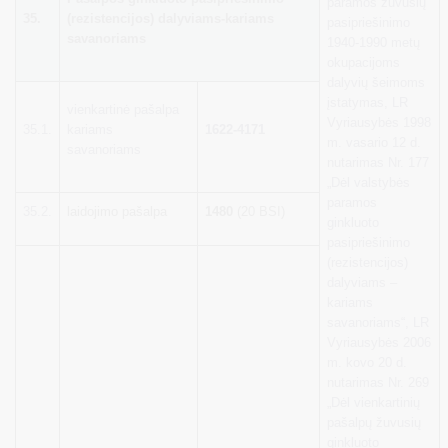
paramos žuvusių
35.
(rezistencijos) dalyviams-kariams
pasipriešinimo
savanoriams
1940-1990 metų
okupacijoms
dalyvių šeimoms
įstatymas, LR
vienkartinė pašalpa
Vyriausybės 1998
35.1.
kariams
1622-4171
m. vasario 12 d.
savanoriams
nutarimas Nr. 177
„Dėl valstybės
paramos
35.2.
laidojimo pašalpa
1480
(20 BSI)
ginkluoto
pasipriešinimo
(rezistencijos)
dalyviams –
kariams
savanoriams“, LR
Vyriausybės 2006
m. kovo 20 d.
nutarimas Nr. 269
„Dėl vienkartinių
pašalpų žuvusių
ginkluoto