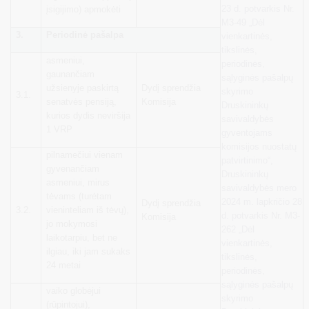
23 d. potvarkis Nr.
įsigijimo) apmokėti
M3-49 „Dėl
3.
Periodinė pašalpa
vienkartinės,
tikslinės,
asmeniui,
periodinės,
gaunančiam
sąlyginės pašalpų
užsienyje paskirtą
Dydį sprendžia
skyrimo
3.1.
senatvės pensiją,
Komisija
Druskininkų
kurios dydis neviršija
savivaldybės
1 VRP
gyventojams
komisijos nuostatų
pilnamečiui vienam
patvirtinimo“,
gyvenančiam
Druskininkų
asmeniui, mirus
savivaldybės mero
tėvams (turėtam
2024 m. lapkričio 28
Dydį sprendžia
3.2.
vieninteliam iš tėvų),
d. potvarkis Nr. M3-
Komisija
jo mokymosi
262 „Dėl
laikotarpiu, bet ne
vienkartinės,
ilgiau, iki jam sukaks
tikslinės,
24 metai
periodinės,
sąlyginės pašalpų
vaiko globėjui
skyrimo
(rūpintojui),