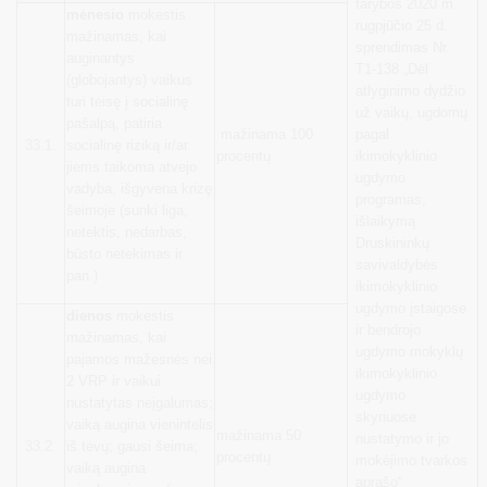
tarybos 2020 m.
mėnesio
mokestis
rugpjūčio 25 d.
mažinamas, kai
sprendimas Nr.
auginantys
T1-138 „Dėl
(globojantys) vaikus
atlyginimo dydžio
turi teisę į socialinę
už vaikų, ugdomų
pašalpą, patiria
mažinama 100
pagal
33.1.
socialinę riziką ir/ar
procentų
ikimokyklinio
jiems taikoma atvejo
ugdymo
vadyba, išgyvena krizę
programas,
šeimoje (sunki liga,
išlaikymą
netektis, nedarbas,
Druskininkų
būsto netekimas ir
savivaldybės
pan.)
ikimokyklinio
ugdymo įstaigose
dienos
mokestis
ir bendrojo
mažinamas, kai
ugdymo mokyklų
pajamos mažesnės nei
ikimokyklinio
2 VRP ir vaikui
ugdymo
nustatytas neįgalumas;
skyriuose
vaiką augina vienintelis
mažinama 50
nustatymo ir jo
33.2.
iš tėvų; gausi šeima;
procentų
mokėjimo tvarkos
vaiką augina
aprašo“