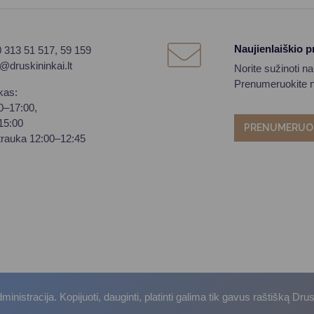
Naujienlaiškio 
0 313 51 517, 59 159
o@druskininkai.lt
Norite sužinoti n
Prenumeruokite na
kas:
00–17:00,
–15:00
PRENUMERUO
trauka 12:00–12:45
istracija. Kopijuoti, dauginti, platinti galima tik gavus raštišką Dru