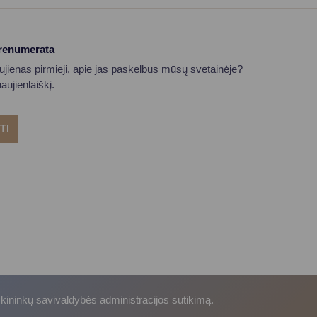
prenumerata
aujienas pirmieji, apie jas paskelbus mūsų svetainėje?
ujienlaiškį.
TI
skininkų savivaldybės administracijos sutikimą.