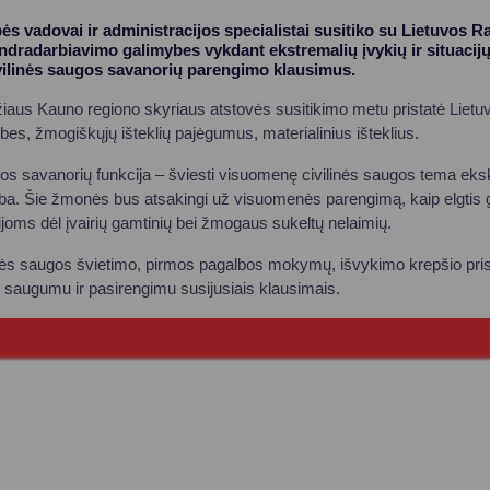
ės vadovai ir administracijos specialistai susitiko su Lietuvos 
ndradarbiavimo galimybes vykdant ekstremalių įvykių ir situacijų
ivilinės saugos savanorių parengimo klausimus.
iaus Kauno regiono skyriaus atstovės susitikimo metu pristatė Liet
bes, žmogiškųjų išteklių pajėgumus, materialinius išteklius.
gos savanorių funkcija – šviesti visuomenę civilinės saugos tema eksku
a. Šie žmonės bus atsakingi už visuomenės parengimą, kaip elgtis g
joms dėl įvairių gamtinių bei žmogaus sukeltų nelaimių.
inės saugos švietimo, pirmos pagalbos mokymų, išvykimo krepšio pris
 saugumu ir pasirengimu susijusiais klausimais.