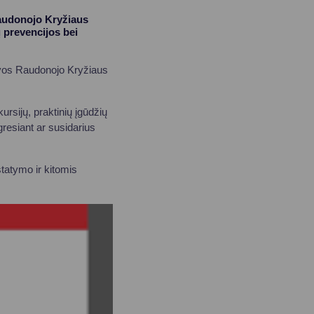
Raudonojo Kryžiaus
 prevencijos bei
uvos Raudonojo Kryžiaus
rsijų, praktinių įgūdžių
resiant ar susidarius
tatymo ir kitomis