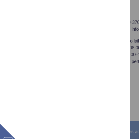
Druskininkų savivaldybės
Tel.: +37
administracija
El. p.
inf
Savivaldybės biudžetinė
Darbo lai
įstaiga,
I–IV 08:
Vilniaus al. 18, LT-66119
V 08:00
Druskininkai
Pietų per
Duomenys kaupiami ir
saugomi Juridinių asmenų
registre
Įstaigos kodas: 188776264
PVM mokėtojo kodas:
LT100008196411
Visos teisės saugomos. © Druskininkų savivaldybės admin