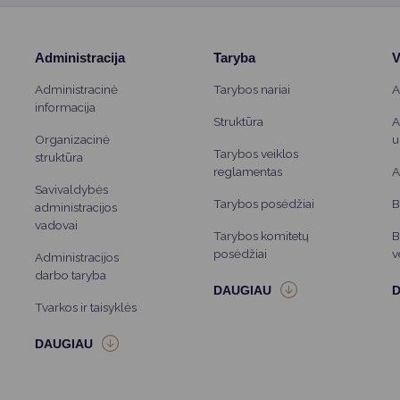
Administracija
Taryba
V
Administracinė
Tarybos nariai
A
informacija
Struktūra
A
Organizacinė
u
Tarybos veiklos
struktūra
reglamentas
A
Savivaldybės
Tarybos posėdžiai
B
administracijos
vadovai
Tarybos komitetų
B
posėdžiai
v
Administracijos
darbo taryba
Tvarkos ir taisyklės