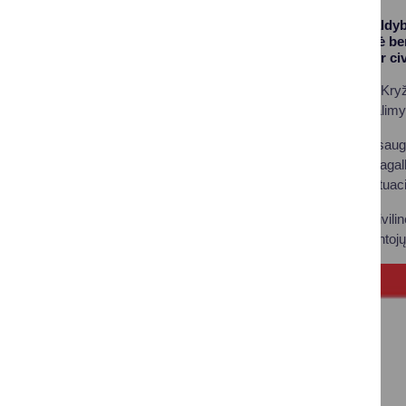
Druskininkų savivaldyb
atstovėmis ir aptarė be
reagavimo veiklas ir c
Lietuvos Raudonojo Kryž
savanorių veiklos galimy
Pagrindinė civilinės sau
lavinimo, mokymų pagalb
ekstremaliosioms situaci
Susitikime kalbėta civil
aktualiomis su gyventojų