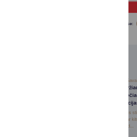
Dalintis soc. tinkluose:
SUSIJUSIOS NAUJIENOS
2025-09-12
Sava
Raudonojo kryžia
savanoriai kviečia 
saugos edukacija
Kaip tinkamai elgtis st
nelaimės, gaisro ar kit
situacijų metu, kad...