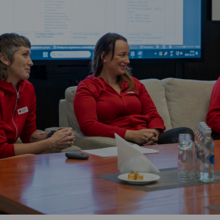
Vartotojų teisių apsauga
Pranešėjų apsauga
Asmens duomenų apsauga