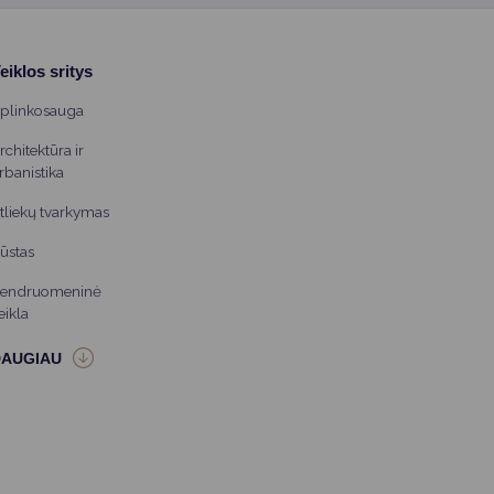
eiklos sritys
plinkosauga
rchitektūra ir
rbanistika
tliekų tvarkymas
ūstas
endruomeninė
eikla