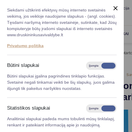
Taryba
Meras
Administracija
Siekdami užtikrinti efektyvų mūsų interneto svetainės
Karjera
DUK
veikimą, jos veikloje naudojame slapukus - (angl. cookies).
Registruokitės priėmi
Administracin
Tęsdami naršymą interneto svetainėje, sutinkate, kad Jūsų
kompiuteryje būtų įrašomi slapukai iš interneto svetainės
Darbotvarkė
Savivaldybės 
PASLAUGOS
DRUSKININKAI
www.druskininkusavivaldybe.lt
vadovai
Kontaktai
Privatumo politika
Planavimo do
Titulinis
Naujienos
Su Raudonuoju Kryžiumi aptart
Vicemerai
Korupcijos pre
Būtini slapukai
Įjungta
Išjungta
Mero patarėja
Viešieji pirkim
2024-11-19
Sa
Būtini slapukai įgalina pagrindines tinklapio funkcijas.
Svetainė negali tinkamai veikti be šių slapukų, juos galima
Su Raudon
Lygios galim
išjungti tik pakeitus naršyklės nuostatas.
bendradar
Savivaldybės
projektai
Statistikos slapukai
Įjungta
Išjungta
Finansų valdym
Analitiniai slapukai padeda mums tobulinti mūsų tinklalapį,
renkant ir pateikiant informaciją apie jo naudojimą.
Organizacinė 