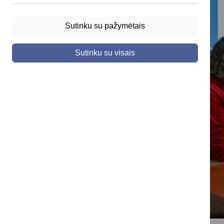
Sutinku su pažymėtais
Sutinku su visais