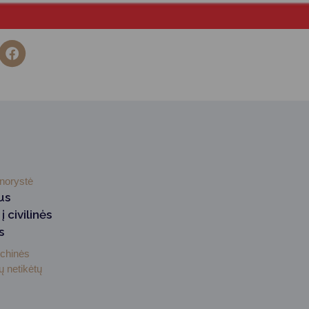
norystė
us
į civilinės
s
ichinės
ų netikėtų