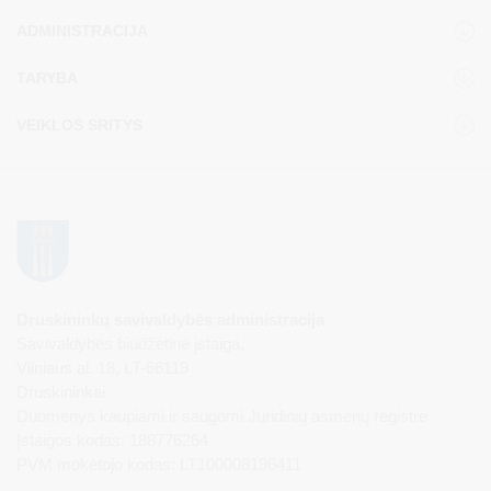
ADMINISTRACIJA
TARYBA
VEIKLOS SRITYS
Druskininkų savivaldybės administracija
Savivaldybės biudžetinė įstaiga,
Vilniaus al. 18, LT-66119
Druskininkai
Duomenys kaupiami ir saugomi Juridinių asmenų registre
Įstaigos kodas: 188776264
PVM mokėtojo kodas: LT100008196411