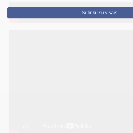
DRUSKININKAI
Sutinku su visais
SKELBIMAI
TURIZMAS
VERSLAS
PROJEKTAI
ŠVIETIMAS
REGISTRACIJA
RENGINIAI