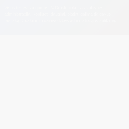
Visos teisės saugomos. © Druskininkų savivaldybės
administracija. Kopijuoti, dauginti, platinti galima tik gavus
raštišką Druskininkų savivaldybės administracijos sutikimą.