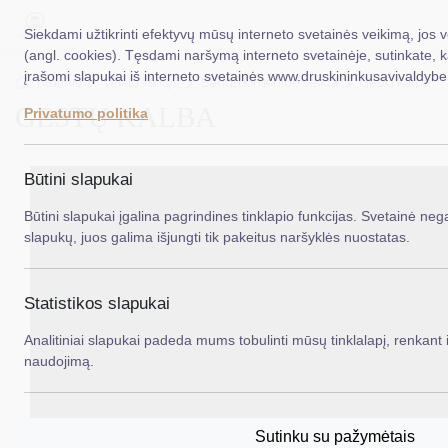
Siekdami užtikrinti efektyvų mūsų interneto svetainės veikimą, jos 
(angl. cookies). Tęsdami naršymą interneto svetainėje, sutinkate, 
įrašomi slapukai iš interneto svetainės www.druskininkusavivaldybe.
EN
Ieš
Titulinis
Veiklos sritys
Bendruomeninė veikla
Gestų kalba
GESTŲ KALBA
Privatumo politika
Taryba
Meras
Būtini slapukai
Administracija
Būtini slapukai įgalina pagrindines tinklapio funkcijas. Svetainė nega
slapukų, juos galima išjungti tik pakeitus naršyklės nuostatas.
Veiklos sritys
Teisinė informacija
Statistikos slapukai
Struktūra ir kontaktinė informacija
Analitiniai slapukai padeda mums tobulinti mūsų tinklalapį, renkant i
naudojimą.
Karjera
DUK
Sutinku su pažymėtais
PASLAUGOS