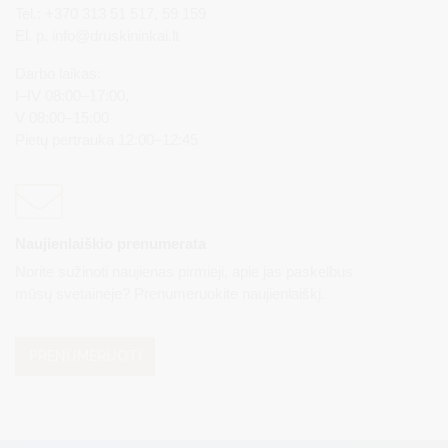
Tel.: +370 313 51 517, 59 159
El. p.
info@druskininkai.lt
Darbo laikas:
I–IV 08:00–17:00,
V 08:00–15:00
Pietų pertrauka 12:00–12:45
Naujienlaiškio prenumerata
Norite sužinoti naujienas pirmieji, apie jas paskelbus
mūsų svetainėje? Prenumeruokite naujienlaiškį.
PRENUMERUOTI