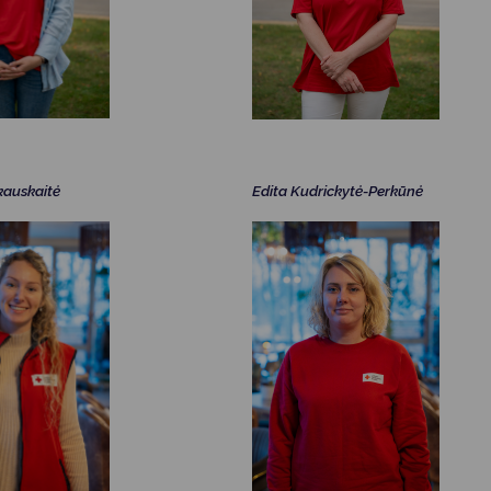
tkauskaitė
Edita Kudrickytė-Perkūnė