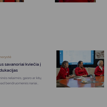
norystė
s savanoriai kviečia į
edukacijas
hinės nelaimės, gaisro ar kitų
, kad bendruomenės nariai
 ir užtikrinti? Atsakymus į šiuos
o ne tik teorinėmis, bet ir
sidalinti yra pasiruošę
Lietuvos Raudonojo Kryžiaus