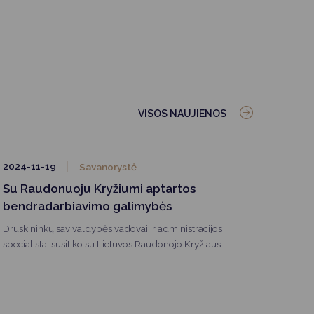
VISOS NAUJIENOS
2024-11-19
Savanorystė
Su Raudonuoju Kryžiumi aptartos
bendradarbiavimo galimybės
Druskininkų savivaldybės vadovai ir administracijos
specialistai susitiko su Lietuvos Raudonojo Kryžiaus
atstovėmis ir aptarė bendradarbiavimo galimybes
vykdant ekstremalių įvykių ir situacijų prevencijos bei
reagavimo veiklas ir civilinės saugos savanorių
parengimo klausimus.