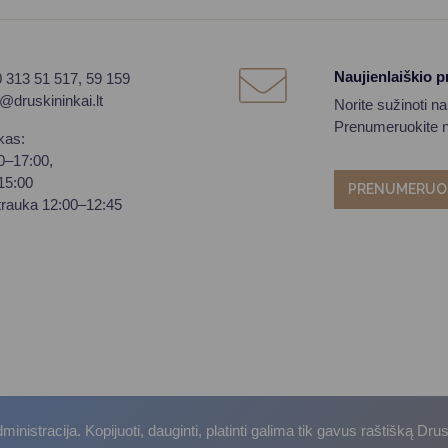
Naujienlaiškio 
0 313 51 517, 59 159
o@druskininkai.lt
Norite sužinoti n
Prenumeruokite na
kas:
00–17:00,
–15:00
PRENUMERUO
trauka 12:00–12:45
istracija. Kopijuoti, dauginti, platinti galima tik gavus raštišką Dru