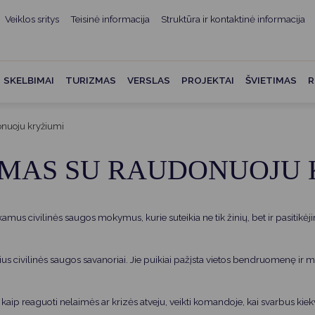
Veiklos sritys
Teisinė informacija
Struktūra ir kontaktinė informacija
mui
ė informacija
Teisės aktai
Struktūra ir kontaktinė
informacija
administracijos
Norminiai teisės aktai
SKELBIMAI
TURIZMAS
VERSLAS
PROJEKTAI
ŠVIETIMAS
R
Asmenų aptarnavimas
Teisės aktų projektai
kumentai
Konsultavimasis su
nuoju kryžiumi
Mero potvarkiai
visuomene
vencija
MAS SU RAUDONUOJU 
Tyrimai ir analizės
Savivaldybės įstaigos
ai
Valstybės garantuojama
Darbo grupės ir komisijos
ybės
teisinė pagalba
mus civilinės saugos mokymus, kurie suteikia ne tik žinių, bet ir pasitikėji
Seniūnijos
 remiami
Teisės aktų pažeidimai
Nuorodos
Galiojančio teisinio
 civilinės saugos savanoriai. Jie puikiai pažįsta vietos bendruomenę ir m
as ir apskaita
reguliavimo poveikio ex post
vertinimas
struktūra
aip reaguoti nelaimės ar krizės atveju, veikti komandoje, kai svarbus kie