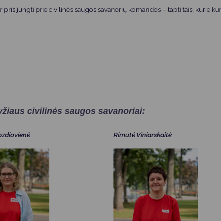
Vartotojų teisių apsauga
ir prisijungti prie civilinės saugos savanorių komandos – tapti tais, kuri
Pranešėjų apsauga
Asmens duomenų apsauga
žiaus civilinės saugos savanoriai:
ozdiovienė
Rimutė Viniarskaitė