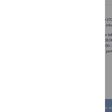
Druskininkų savivaldybės
Tel.: +37
administracija
El. p.
inf
Savivaldybės biudžetinė
Darbo lai
įstaiga,
I–IV 08:
Vilniaus al. 18, LT-66119
V 08:00
Druskininkai
Pietų per
Duomenys kaupiami ir
saugomi Juridinių asmenų
registre
Įstaigos kodas: 188776264
PVM mokėtojo kodas:
LT100008196411
Visos teisės saugomos. © Druskininkų savivaldybės admin