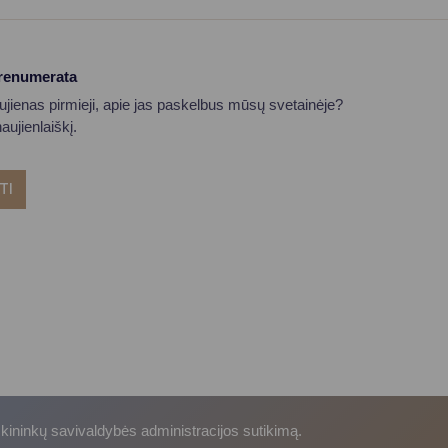
prenumerata
aujienas pirmieji, apie jas paskelbus mūsų svetainėje?
ujienlaiškį.
TI
skininkų savivaldybės administracijos sutikimą.