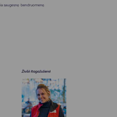
e kuria saugesnę bendruomenę.
Živilė Ragažulienė