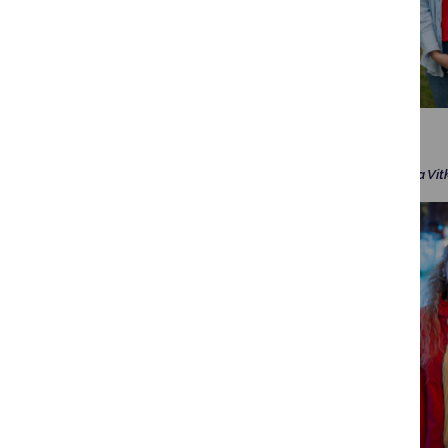
Saulius Valentukonis
Aurelija Vi