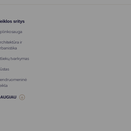
eiklos sritys
plinkosauga
rchitektūra ir
rbanistika
tliekų tvarkymas
ūstas
endruomeninė
eikla