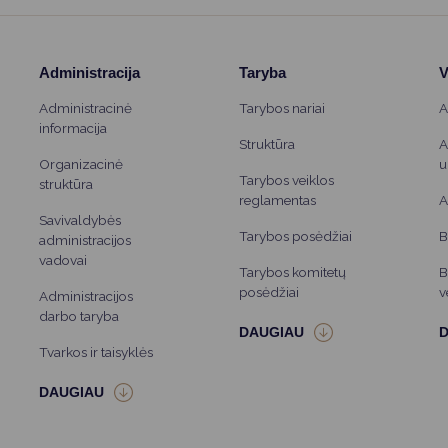
specialius mokymus. Nuo šiol jie
ugos edukacijas savivaldybės
ėse.
Administracija
Taryba
V
Administracinė
Tarybos nariai
A
informacija
Struktūra
A
Organizacinė
u
Tarybos veiklos
struktūra
reglamentas
A
Savivaldybės
Tarybos posėdžiai
B
administracijos
vadovai
Tarybos komitetų
B
posėdžiai
v
Administracijos
darbo taryba
Tvarkos ir taisyklės