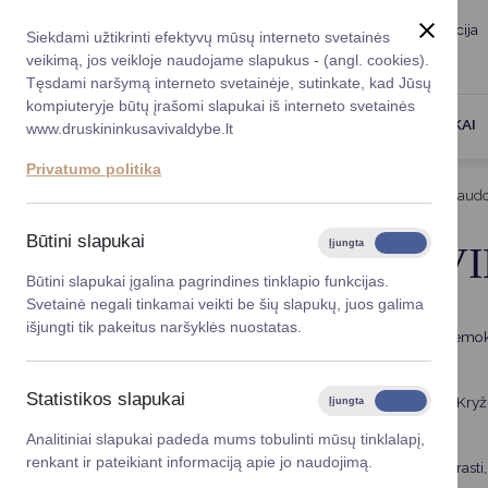
Taryba
Meras
Administracija
Siekdami užtikrinti efektyvų mūsų interneto svetainės
Karjera
DUK
veikimą, jos veikloje naudojame slapukus - (angl. cookies).
Registruokitės priėmi
Administracin
Tęsdami naršymą interneto svetainėje, sutinkate, kad Jūsų
kompiuteryje būtų įrašomi slapukai iš interneto svetainės
Darbotvarkė
Savivaldybės 
PASLAUGOS
DRUSKININKAI
www.druskininkusavivaldybe.lt
vadovai
Kontaktai
Privatumo politika
Planavimo do
Titulinis
Veiklos sritys
Bendradarbiavimas su Raudo
Vicemerai
Korupcijos pre
Būtini slapukai
Įjungta
Išjungta
BENDRADARBIAVI
Mero patarėja
Viešieji pirkim
Būtini slapukai įgalina pagrindines tinklapio funkcijas.
Svetainė negali tinkamai veikti be šių slapukų, juos galima
Lygios galim
išjungti tik pakeitus naršyklės nuostatas.
Kviečiame įmones, įstaigas ir organizacijas užsisakyti nemoka
Savivaldybės
priimti greitai.
projektai
Statistikos slapukai
Mokymus veda druskininkiečiai – Lietuvos Raudonasis Kryžius
Įjungta
Išjungta
Finansų valdym
kuriomis gali susidurti kiekvienas.
Analitiniai slapukai padeda mums tobulinti mūsų tinklalapį,
renkant ir pateikiant informaciją apie jo naudojimą.
Organizacinė 
Mokymų metu mokomasi atpažinti pavojus, aiškiai suprasti, k