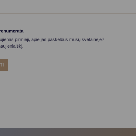
prenumerata
aujienas pirmieji, apie jas paskelbus mūsų svetainėje?
ujienlaiškį.
TI