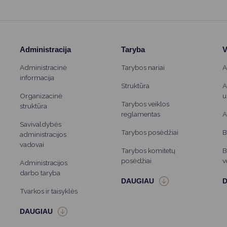
Administracija
Taryba
V
Administracinė
Tarybos nariai
A
informacija
Struktūra
A
Organizacinė
u
Tarybos veiklos
struktūra
reglamentas
A
Savivaldybės
Tarybos posėdžiai
B
administracijos
vadovai
Tarybos komitetų
B
posėdžiai
v
Administracijos
darbo taryba
Tvarkos ir taisyklės