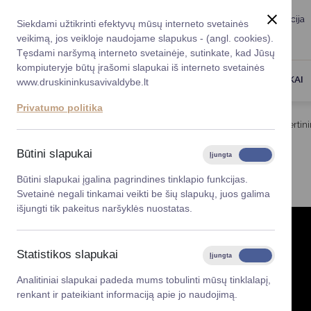
Taryba
Meras
Administracija
Siekdami užtikrinti efektyvų mūsų interneto svetainės
Karjera
DUK
veikimą, jos veikloje naudojame slapukus - (angl. cookies).
Registruokitės priėmi
Administracin
Tęsdami naršymą interneto svetainėje, sutinkate, kad Jūsų
kompiuteryje būtų įrašomi slapukai iš interneto svetainės
Darbotvarkė
Savivaldybės 
PASLAUGOS
DRUSKININKAI
www.druskininkusavivaldybe.lt
vadovai
Kontaktai
Privatumo politika
Planavimo do
Titulinis
Veiklos sritys
Architektūros kokybės verti
Vicemerai
Korupcijos pre
Būtini slapukai
Įjungta
Išjungta
GESTŲ KALBA
Mero patarėja
Viešieji pirkim
Būtini slapukai įgalina pagrindines tinklapio funkcijas.
Svetainė negali tinkamai veikti be šių slapukų, juos galima
Lygios galim
išjungti tik pakeitus naršyklės nuostatas.
Savivaldybės
projektai
Statistikos slapukai
Įjungta
Išjungta
Finansų valdym
Analitiniai slapukai padeda mums tobulinti mūsų tinklalapį,
renkant ir pateikiant informaciją apie jo naudojimą.
Organizacinė 