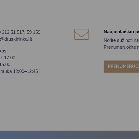
Naujienlaiškio 
0 313 51 517, 59 159
o@druskininkai.lt
Norite sužinoti n
Prenumeruokite na
kas:
00–17:00,
–15:00
PRENUMERUO
trauka 12:00–12:45