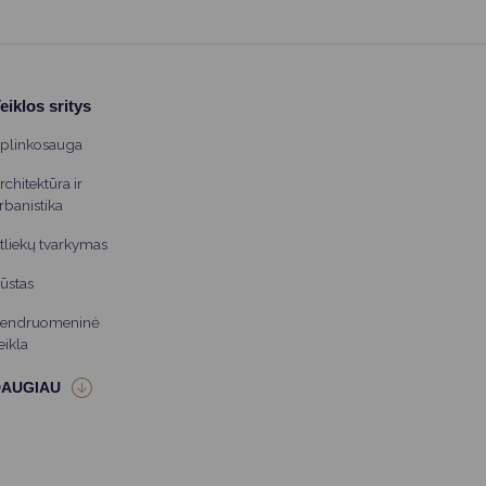
eiklos sritys
plinkosauga
rchitektūra ir
rbanistika
tliekų tvarkymas
ūstas
endruomeninė
eikla