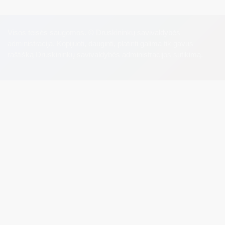
Visos teisės saugomos. © Druskininkų savivaldybės
administracija. Kopijuoti, dauginti, platinti galima tik gavus
raštišką Druskininkų savivaldybės administracijos sutikimą.