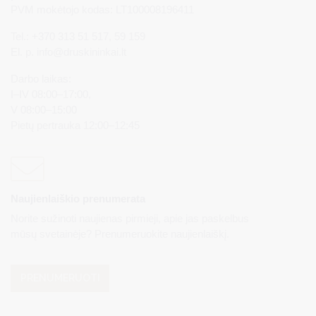
PVM mokėtojo kodas: LT100008196411
Tel.: +370 313 51 517, 59 159
El. p.
info@druskininkai.lt
Darbo laikas:
I–IV 08:00–17:00,
V 08:00–15:00
Pietų pertrauka 12:00–12:45
Naujienlaiškio prenumerata
Norite sužinoti naujienas pirmieji, apie jas paskelbus
mūsų svetainėje? Prenumeruokite naujienlaiškį.
PRENUMERUOTI