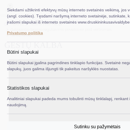
Siekdami užtikrinti efektyvų mūsų interneto svetainės veikimą, jos 
(angl. cookies). Tęsdami naršymą interneto svetainėje, sutinkate, 
įrašomi slapukai iš interneto svetainės www.druskininkusavivaldybe.
EN
Ieš
Titulinis
Teisinė informacija
Galiojančio teisinio reguliavimo poveikio ex post vertinimas
Privatumo politika
Gestų kalba
Taryba
GESTŲ KALBA
Meras
Būtini slapukai
Administracija
Būtini slapukai įgalina pagrindines tinklapio funkcijas. Svetainė nega
slapukų, juos galima išjungti tik pakeitus naršyklės nuostatas.
Veiklos sritys
Teisinė informacija
Statistikos slapukai
Struktūra ir kontaktinė informacija
Analitiniai slapukai padeda mums tobulinti mūsų tinklalapį, renkant i
naudojimą.
Karjera
DUK
Sutinku su pažymėtais
PASLAUGOS