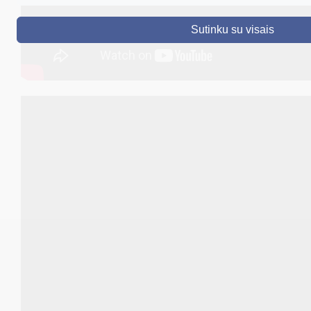
DRUSKININKAI
Sutinku su visais
SKELBIMAI
TURIZMAS
VERSLAS
PROJEKTAI
ŠVIETIMAS
REGISTRACIJA
RENGINIAI