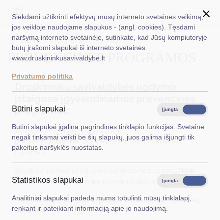
Siekdami užtikrinti efektyvų mūsų interneto svetainės veikimą,
jos veikloje naudojame slapukus - (angl. cookies). Tęsdami
naršymą interneto svetainėje, sutinkate, kad Jūsų kompiuteryje
EN
Ieškoti...
Titulinis
Prevencinės programos
būtų įrašomi slapukai iš interneto svetainės
PREVENCINĖS PROGRAMOS
www.druskininkusavivaldybe.lt
Taryba
Privatumo politika
Meras
Druskininkų savivaldybės ugdymo
įstaigose įgyvendinamos prevencinės
Administracija
Būtini slapukai
programos:
Įjungta
Išjungta
Veiklos sritys
Būtini slapukai įgalina pagrindines tinklapio funkcijas. Svetainė
Socialinių emocinių įgūdžių ugdymo
negali tinkamai veikti be šių slapukų, juos galima išjungti tik
programa
„Kimochis“
(ikimokyklinis ir priešmokyklinis
Teisinė informacija
pakeitus naršyklės nuostatas.
ugdymas)
Struktūra ir kontaktinė informacija
Socialinio ir emocinio ugdymo pamokos mažiesiems
„Think
Statistikos slapukai
Karjera
Equal“
(ikimokyklinis ir priešmokyklinis ugdymas)
Įjungta
Išjungta
Analitiniai slapukai padeda mums tobulinti mūsų tinklalapį,
DUK
Socialinių emocijų ugdymo programa
„Siautukai“
(3-6 metų
renkant ir pateikiant informaciją apie jo naudojimą.
vaikams)
PASLAUGOS