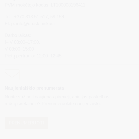
PVM mokėtojo kodas: LT100008196411
Tel.: +370 313 51 517, 59 159
El. p.
info@druskininkai.lt
Darbo laikas:
I–IV 08:00–17:00,
V 08:00–15:00
Pietų pertrauka 12:00–12:45
Naujienlaiškio prenumerata
Norite sužinoti naujienas pirmieji, apie jas paskelbus
mūsų svetainėje? Prenumeruokite naujienlaiškį.
PRENUMERUOTI