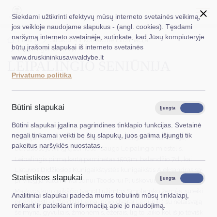
Siekdami užtikrinti efektyvų mūsų interneto svetainės veikimą,
jos veikloje naudojame slapukus - (angl. cookies). Tęsdami
naršymą interneto svetainėje, sutinkate, kad Jūsų kompiuteryje
EN
Ieškoti...
Titulinis
Struktūra ir kontaktinė informacija
būtų įrašomi slapukai iš interneto svetainės
Leipalingio seniūnija
www.druskininkusavivaldybe.lt
LEIPALINGIO SENIŪNIJA
Taryba
Privatumo politika
Meras
Administracija
Būtini slapukai
Įjungta
Išjungta
Veiklos sritys
Būtini slapukai įgalina pagrindines tinklapio funkcijas. Svetainė
negali tinkamai veikti be šių slapukų, juos galima išjungti tik
Istorija.
XVIa.pr. iš stambaus dvaro Dzūkijos Užnemunėje,
Teisinė informacija
pakeitus naršyklės nuostatas.
buvusiose jotvingių žemėse, išaugo Leipalingio miestelis.
Leipalingis pirmą kartą paminėtas 1503m. balandžio 7d., kai
Struktūra ir kontaktinė informacija
Lietuvos Didžiosios Kunigaikštystės kunigaikštis Aleksandras savo
Statistikos slapukai
Karjera
Įjungta
Išjungta
privilegija valdininkui Jonui Teodorui Pliuškovui, pabėgusiam iš
Maskvos kunigaikščio IvanoIII užimtos Smolensko žemės, suteikia
Analitiniai slapukai padeda mums tobulinti mūsų tinklalapį,
DUK
prieglobstį - užleidžia Leipalingio dvarą( Lepuniki) su nelaisvąją
renkant ir pateikiant informaciją apie jo naudojimą.
šeimyna, gyvuliais, žmonėmis, ežerais, lig to laiko kol iš jo tėviškės
PASLAUGOS