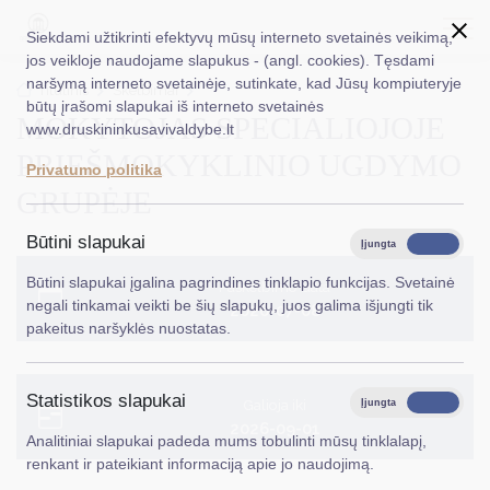
Siekdami užtikrinti efektyvų mūsų interneto svetainės veikimą,
jos veikloje naudojame slapukus - (angl. cookies). Tęsdami
naršymą interneto svetainėje, sutinkate, kad Jūsų kompiuteryje
EN
Ieškoti...
Titulinis
Skelbimai
būtų įrašomi slapukai iš interneto svetainės
MOKYTOJAS SPECIALIOJOJE
www.druskininkusavivaldybe.lt
Taryba
PRIEŠMOKYKLINIO UGDYMO
Privatumo politika
Meras
GRUPĖJE
Administracija
Būtini slapukai
Įjungta
Išjungta
Veiklos sritys
Būtini slapukai įgalina pagrindines tinklapio funkcijas. Svetainė
Paskelbimo data
negali tinkamai veikti be šių slapukų, juos galima išjungti tik
2026-07-08
Teisinė informacija
pakeitus naršyklės nuostatas.
Struktūra ir kontaktinė informacija
Statistikos slapukai
Karjera
Galioja iki
Įjungta
Išjungta
2026-09-01
Analitiniai slapukai padeda mums tobulinti mūsų tinklalapį,
DUK
renkant ir pateikiant informaciją apie jo naudojimą.
PASLAUGOS