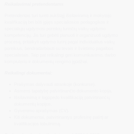
Reikalavimai pretendentams
Pretendentas turi turėti aukštąjį išsilavinimą ir mokytojo
kvalifikaciją bei būti įgijęs specialiosios pedagogikos ir
specialiųjų ugdymosi poreikių turinčių vaikų ugdymo
kompetencijų. Jis turi gebėti planuoti ir organizuoti ugdymo
procesą, pritaikyti ugdymo turinį pagal individualius vaikų
poreikius, bendradarbiauti su tėvais ir švietimo pagalbos
specialistais. Taip pat reikalingi geri komunikavimo, darbo
kompiuteriu ir dokumentų rengimo įgūdžiai.
Reikalingi dokumentai:
Prašymas dalyvauti atrankoje (konkurse).
Asmens tapatybę patvirtinančio dokumento kopija.
Išsilavinimą ir logopedo kvalifikaciją patvirtinančių
dokumentų kopijos.
Gyvenimo aprašymas (CV).
Kiti dokumentai, patvirtinantys profesinę patirtį ar
kvalifikacijos tobulinimą.