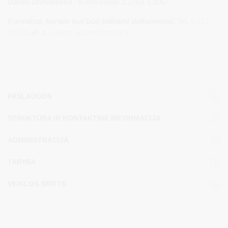
Darbo užmokestis
- Koeficientas 1,2764-1,3057
Kontaktai, kuriais turi būti teikiami dokumentai
: Tel.
0 313
45703
, el. p.
saules.rastine@smok.lt
PASLAUGOS
STRUKTŪRA IR KONTAKTINĖ INFORMACIJA
ADMINISTRACIJA
TARYBA
VEIKLOS SRITYS