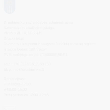
Druskininkų savivaldybės administracija
Savivaldybės biudžetinė įstaiga,
Vilniaus al. 18, LT-66119
Druskininkai
Duomenys kaupiami ir saugomi Juridinių asmenų registre
Įstaigos kodas: 188776264
PVM mokėtojo kodas: LT100008196411
Tel.: +370 313 51 517, 59 159
El. p.
info@druskininkai.lt
Darbo laikas:
I–IV 08:00–17:00,
V 08:00–15:00
Pietų pertrauka 12:00–12:45