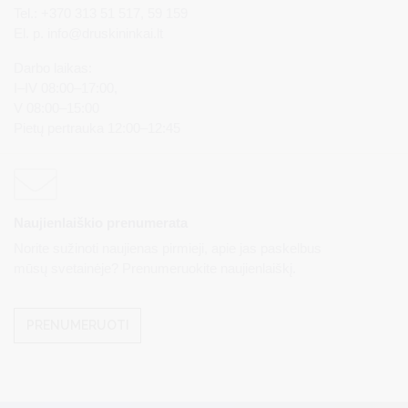
Tel.: +370 313 51 517, 59 159
El. p.
info@druskininkai.lt
Darbo laikas:
I–IV 08:00–17:00,
V 08:00–15:00
Pietų pertrauka 12:00–12:45
Naujienlaiškio prenumerata
Norite sužinoti naujienas pirmieji, apie jas paskelbus
mūsų svetainėje? Prenumeruokite naujienlaiškį.
PRENUMERUOTI