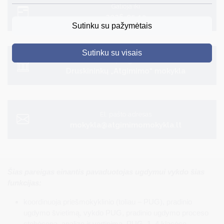
Galioja iki
2026-05-13
DRUSKININKAI
Sutinku su pažymėtais
SKELBIMAI
Sutinku su visais
TURIZMAS
Įstaiga
Druskininkų „Atgimimo“ mokykla
VERSLAS
PROJEKTAI
El. pašto adresas
ŠVIETIMAS
mokykla@atgimimomokykla.lt
REGISTRACIJA
RENGINIAI
Šias pareigas einantis pavaduotojas ugdymui vykdo šias
funkcijas:
koordinuoja priešmokyklinio (toliau – PUG), pradinio
ugdymo švietimą, vykdo PUG, pradinio ugdymo proceso
stebėseną, analizę ir vertinimą, PUG, 1–4 klasėse