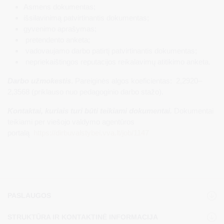
Asmens dokumentas;
išsilavinimą patvirtinantis dokumentas;
gyvenimo aprašymas;
pretendento anketa;
vadovaujamo darbo patirtį patvirtinantis dokumentas;
nepriekaištingos reputacijos reikalavimų atitikimo anketa.
Darbo užmokestis
. Pareiginės algos koeficientas: 2,2920–
2,3568 (priklauso nuo pedagoginio darbo stažo).
Kontaktai, kuriais turi būti teikiami dokumentai.
Dokumentai
teikiami per viešojo valdymo agentūros
portalą
https://dirbuvalstybei.vva.lt/job/1147
PASLAUGOS
STRUKTŪRA IR KONTAKTINĖ INFORMACIJA