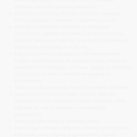
dėstančių mokytojų ugdomąją stebėseną;
formuoja ir koordinuoja įtraukios mokyklos strategijos
kūrimo, palaikymo ir nuolatinio tobulinimo procesus;
inicijuoja ir koordinuoja socialinės, psichologinės,
specialiosios pagalbos mokiniams prioritetų nustatymą,
pagalbos planavimą ir teikimą, konsultavimo bei švietimo
organizavimą mokykloje ir už jos ribų;
koordinuoja planų bei programų, užtikrinančių sveiką,
saugią, užkertančią kelią bet kokioms smurto, prievartos
apraiškoms bei žalingiems įpročiams aplinką, su mokyklos
struktūromis bei išorės institucijomis rengimą bei
įgyvendinimą;
rūpinasi patyčių prevencija, emocinės gerovės užtikrinimu;
organizuoja su švietimo pagalba, pradiniu ugdymu
susijusius tyrimus, analizuoja ir vertina rezultatus, teikia
siūlymus dėl veiklos tobulinimo, koordinuoja jų
įgyvendinimą;
vadovauja Vaiko gerovės komisijos veiklai;
koordinuoja specialiųjų ugdymosi poreikių turinčių mokinių
individualių planų rengimą, jų įgyvendinimą, rūpinasi