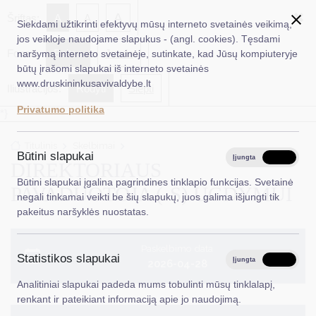
✖
A
Šriftas:
A
A
Siekdami užtikrinti efektyvų mūsų interneto svetainės veikimą,
jos veikloje naudojame slapukus - (angl. cookies). Tęsdami
Fonas:
Baltas
Juoda
naršymą interneto svetainėje, sutinkate, kad Jūsų kompiuteryje
EN
Ieškoti...
būtų įrašomi slapukai iš interneto svetainės
www.druskininkusavivaldybe.lt
Iliustracijos:
Rodyti
Slėpti
Taryba
Privatumo politika
*}
Meras
Titulinis
Skelbimai
Administracija
Būtini slapukai
Įjungta
Išjungta
DIREKTORIAUS
Veiklos sritys
Būtini slapukai įgalina pagrindines tinklapio funkcijas. Svetainė
PAVADUOTOJA (-S) UGDYMUI
negali tinkamai veikti be šių slapukų, juos galima išjungti tik
Teisinė informacija
pakeitus naršyklės nuostatas.
Struktūra ir kontaktinė informacija
Paskelbimo data
Statistikos slapukai
Karjera
Įjungta
Išjungta
2026-04-28
Analitiniai slapukai padeda mums tobulinti mūsų tinklalapį,
DUK
renkant ir pateikiant informaciją apie jo naudojimą.
PASLAUGOS