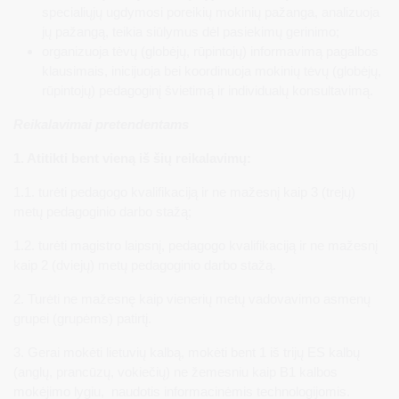
specialiųjų ugdymosi poreikių mokinių pažanga, analizuoja
jų pažangą, teikia siūlymus dėl pasiekimų gerinimo;
organizuoja tėvų (globėjų, rūpintojų) informavimą pagalbos
klausimais, inicijuoja bei koordinuoja mokinių tėvų (globėjų,
rūpintojų) pedagoginį švietimą ir individualų konsultavimą.
Reikalavimai pretendentams
1. Atitikti bent vieną iš šių reikalavimų:
1.1. turėti pedagogo kvalifikaciją ir ne mažesnį kaip 3 (trejų)
metų pedagoginio darbo stažą;
1.2. turėti magistro laipsnį, pedagogo kvalifikaciją ir ne mažesnį
kaip 2 (dviejų) metų pedagoginio darbo stažą.
2. Turėti ne mažesnę kaip vienerių metų vadovavimo asmenų
grupei (grupėms) patirtį.
3. Gerai mokėti lietuvių kalbą, mokėti bent 1 iš trijų ES kalbų
(anglų, prancūzų, vokiečių) ne žemesniu kaip B1 kalbos
mokėjimo lygiu, naudotis informacinėmis technologijomis.