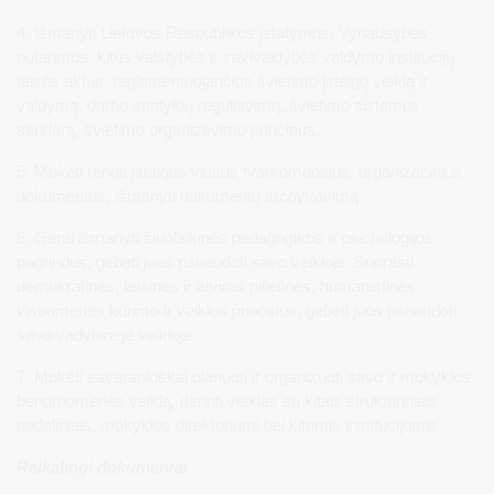
4. Išmanyti Lietuvos Respublikos įstatymus, Vyriausybės
nutarimus, kitus valstybės ir savivaldybės valdymo institucijų
teisės aktus, reglamentuojančius švietimo įstaigų veiklą ir
valdymą, darbo santykių reguliavimą, švietimo sistemos
sandarą, švietimo organizavimo principus.
5. Mokėti rengti įstaigos vidaus tvarkomuosius, organizacinius
dokumentus, išmanyti dokumentų archyvavimą.
6. Gerai išmanyti šiuolaikinės pedagogikos ir psichologijos
pagrindus, gebėti juos panaudoti savo veikloje. Suprasti
demokratinės, teisinės ir atviros pilietinės, humanistinės
visuomenės kūrimo ir veiklos principus, gebėti juos panaudoti
savo vadybinėje veikloje.
7. Mokėti savarankiškai planuoti ir organizuoti savo ir mokyklos
bendruomenės veiklą, derinti veiklas su kitais struktūriniais
padaliniais, mokyklos direktoriumi bei kitomis institucijomis.
Reikalingi dokumentai