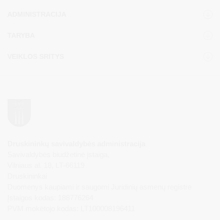
ADMINISTRACIJA
TARYBA
VEIKLOS SRITYS
Druskininkų savivaldybės administracija
Savivaldybės biudžetinė įstaiga,
Vilniaus al. 18, LT-66119
Druskininkai
Duomenys kaupiami ir saugomi Juridinių asmenų registre
Įstaigos kodas: 188776264
PVM mokėtojo kodas: LT100008196411