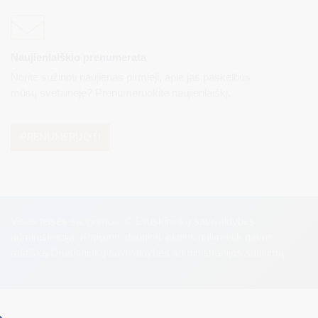
Naujienlaiškio prenumerata
Norite sužinoti naujienas pirmieji, apie jas paskelbus
mūsų svetainėje? Prenumeruokite naujienlaiškį.
PRENUMERUOTI
Visos teisės saugomos. © Druskininkų savivaldybės
administracija. Kopijuoti, dauginti, platinti galima tik gavus
raštišką Druskininkų savivaldybės administracijos sutikimą.