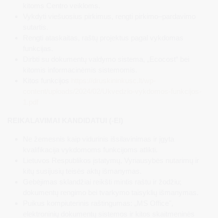
kitoms Centro veikloms.
Vykdyti viešuosius pirkimus, rengti pirkimo–pardavimo
sutartis.
Rengti ataskaitas, raštų projektus pagal vykdomas
funkcijas.
Dirbti su dokumentų valdymo sistema, „Ecocost“ bei
kitomis informacinėmis sistemomis.
Kitos funkcijos
https://druskininkusc.lt/wp-
content/uploads/2024/02/Ukvedzio-vykdomos-funkcijos-
1.pdf
REIKALAVIMAI KANDIDATUI (-EI)
Ne žemesnis kaip vidurinis išsilavinimas ir įgyta
kvalifikacija vykdomoms funkcijoms atlikti.
Lietuvos Respublikos įstatymų, Vyriausybės nutarimų ir
kitų susijusių teisės aktų išmanymas.
Gebėjimas sklandžiai reikšti mintis raštu ir žodžiu;
dokumentų rengimo bei tvarkymo taisyklių išmanymas.
Puikus kompiuterinis raštingumas: „MS Office",
elektroninių dokumentų sistemos ir kitos skaitmeninės