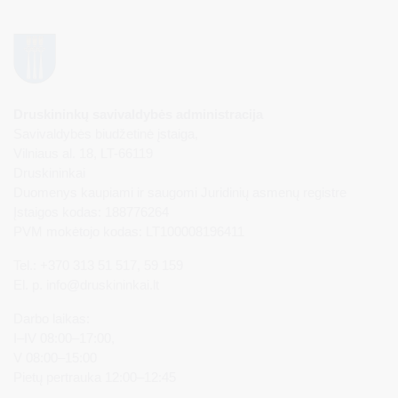
Druskininkų savivaldybės administracija
Savivaldybės biudžetinė įstaiga,
Vilniaus al. 18, LT-66119
Druskininkai
Duomenys kaupiami ir saugomi Juridinių asmenų registre
Įstaigos kodas: 188776264
PVM mokėtojo kodas: LT100008196411
Tel.: +370 313 51 517, 59 159
El. p.
info@druskininkai.lt
Darbo laikas:
I–IV 08:00–17:00,
V 08:00–15:00
Pietų pertrauka 12:00–12:45