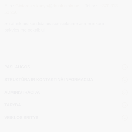
El.p.:
Gintaras.siksnys@druskininkusc.lt
, Tel.nr.:
+370 313
59 256
Su atrinktais kandidatais susisieksime asmeniškai ir
pakviesime pokalbiui.
PASLAUGOS
STRUKTŪRA IR KONTAKTINĖ INFORMACIJA
ADMINISTRACIJA
TARYBA
VEIKLOS SRITYS