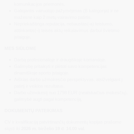
komunikacijos priemonės.
Galiojantis vairuotojo pažymėjimas (B kategorija) ir ne
mažesnė kaip 2 metų vairavimo patirtis.
Nepriekaištinga reputacija, nebaustas(-a) teistumo,
atitinkantis(-i) teisės aktų reikalavimus darbui švietimo
įstaigoje.
MES SIŪLOME
Darbą profesionalioje ir draugiškoje komandoje.
Galimybę pritaikyti ir plėtoti savo kompetencijas
dinamiškoje sporto įstaigoje.
Aiškias darbo užmokesčio perspektyvas, atsižvelgiant į
patirtį ir veiklos rezultatus.
Darbo užmokestį nuo 1798 EUR (neatskaičius mokesčių),
galimybė augti pagal kompetenciją.
DOKUMENTŲ PATEIKIMAS
CV ir kvalifikaciją patvirtinančių dokumentų kopijas prašome
siųsti iki
2026 m. birželio 19 d. 14.00 val.