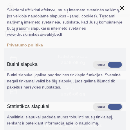
Siekdami užtikrinti efektyvų mūsų interneto svetainės veikimą,
jos veikloje naudojame slapukus - (angl. cookies). Tęsdami
naršymą interneto svetainėje, sutinkate, kad Jūsų kompiuteryje
EN
Ieškoti...
Titulinis
Skelbimai
būtų įrašomi slapukai iš interneto svetainės
ŪKVEDYS (-Ė)
www.druskininkusavivaldybe.lt
Taryba
Privatumo politika
Meras
Paskelbimo data
Administracija
2026-06-03
Būtini slapukai
Įjungta
Išjungta
Veiklos sritys
Būtini slapukai įgalina pagrindines tinklapio funkcijas. Svetainė
negali tinkamai veikti be šių slapukų, juos galima išjungti tik
Teisinė informacija
pakeitus naršyklės nuostatas.
Galioja iki
2026-06-19
Struktūra ir kontaktinė informacija
Statistikos slapukai
Karjera
Įjungta
Išjungta
Analitiniai slapukai padeda mums tobulinti mūsų tinklalapį,
DUK
Įstaiga
renkant ir pateikiant informaciją apie jo naudojimą.
Druskininkų sporto centras
PASLAUGOS