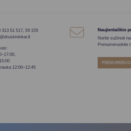
Naujienlaiškio 
0 313 51 517, 59 159
o@druskininkai.lt
Norite sužinoti n
Prenumeruokite na
kas:
00–17:00,
–15:00
PRENUMERUO
trauka 12:00–12:45