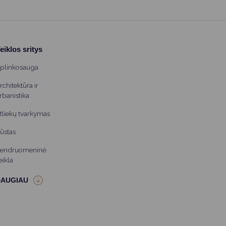
eiklos sritys
plinkosauga
rchitektūra ir
rbanistika
tliekų tvarkymas
ūstas
endruomeninė
eikla