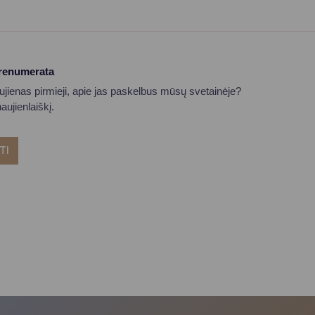
prenumerata
aujienas pirmieji, apie jas paskelbus mūsų svetainėje?
ujienlaiškį.
TI