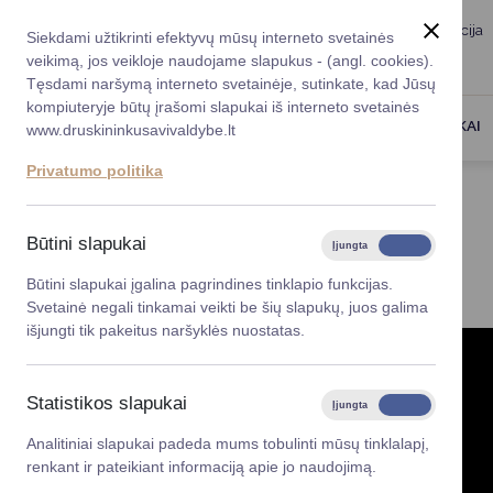
Taryba
Meras
Administracija
Siekdami užtikrinti efektyvų mūsų interneto svetainės
Karjera
DUK
veikimą, jos veikloje naudojame slapukus - (angl. cookies).
Registruokitės priėmi
Administracin
Tęsdami naršymą interneto svetainėje, sutinkate, kad Jūsų
kompiuteryje būtų įrašomi slapukai iš interneto svetainės
Darbotvarkė
Savivaldybės 
PASLAUGOS
DRUSKININKAI
www.druskininkusavivaldybe.lt
vadovai
Kontaktai
Privatumo politika
Planavimo do
Titulinis
Skelbimai
Gestų kalba
Vicemerai
Korupcijos pre
Būtini slapukai
Įjungta
Išjungta
GESTŲ KALBA
Mero patarėja
Viešieji pirkim
Būtini slapukai įgalina pagrindines tinklapio funkcijas.
Svetainė negali tinkamai veikti be šių slapukų, juos galima
Lygios galim
išjungti tik pakeitus naršyklės nuostatas.
Savivaldybės
projektai
Statistikos slapukai
Įjungta
Išjungta
Finansų valdym
Analitiniai slapukai padeda mums tobulinti mūsų tinklalapį,
renkant ir pateikiant informaciją apie jo naudojimą.
Organizacinė 