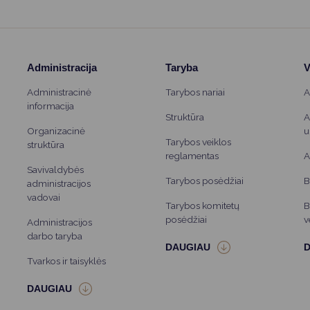
Administracija
Taryba
V
Administracinė
Tarybos nariai
A
informacija
Struktūra
A
Organizacinė
u
Tarybos veiklos
struktūra
reglamentas
A
Savivaldybės
Tarybos posėdžiai
B
administracijos
vadovai
Tarybos komitetų
B
posėdžiai
v
Administracijos
darbo taryba
Tvarkos ir taisyklės