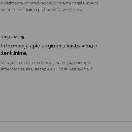
žemės mokestį reikia sumokėti iki lapkričio 17 d.
Kvietimas teikti paraiškas gauti paramą pagal Lietuvos
žemės ūkio ir kaimo plėtros 2023–2027 metų
strateginio plano intervencinę priemonę „Apsaugos
priemonės nuo didžiųjų plėšrūnų daromos žalos“.
2025-08-05
Informacija apie augintinių kastravimą ir
ženklinimą
Valstybinė maisto ir veterinarijos tarnyba parengė
informacines skrajutes apie augintinių kastravimą ir
ženklinimą. Jose glaustai paaiškinama, kodėl šios
priemonės svarbios gyvūnų sveikatai, saugumui ir
atsakingai priežiūrai.