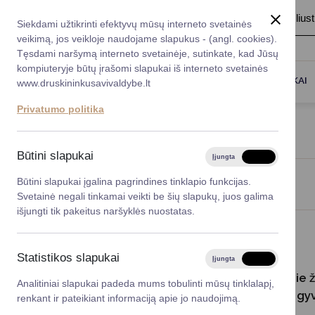
A
Šriftas:
A
A
Fonas:
Baltas
Juoda
Ilius
Taryba
Meras
Administracija
Siekdami užtikrinti efektyvų mūsų interneto svetainės
Karjera
DUK
veikimą, jos veikloje naudojame slapukus - (angl. cookies).
*}
Registruokitės priėmi
Administracin
Tęsdami naršymą interneto svetainėje, sutinkate, kad Jūsų
kompiuteryje būtų įrašomi slapukai iš interneto svetainės
Titulinis
Skelbimai
Darbotvarkė
Savivaldybės 
PASLAUGOS
DRUSKININKAI
www.druskininkusavivaldybe.lt
vadovai
Kontaktai
SKELBIMAI
Privatumo politika
Planavimo do
Vicemerai
Korupcijos pre
Būtini slapukai
Įjungta
Išjungta
Mero patarėja
Viešieji pirkim
Būtini slapukai įgalina pagrindines tinklapio funkcijas.
Viso įrašų: 16
Svetainė negali tinkamai veikti be šių slapukų, juos galima
Lygios galim
išjungti tik pakeitus naršyklės nuostatas.
Savivaldybės
projektai
2026-01-23
Statistikos slapukai
Įjungta
Išjungta
Finansų valdym
Informacija apie 
Analitiniai slapukai padeda mums tobulinti mūsų tinklalapį,
medžiojamųjų gyvū
renkant ir pateikiant informaciją apie jo naudojimą.
Organizacinė 
atlyginimą