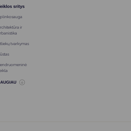
eiklos sritys
plinkosauga
rchitektūra ir
rbanistika
tliekų tvarkymas
ūstas
endruomeninė
eikla