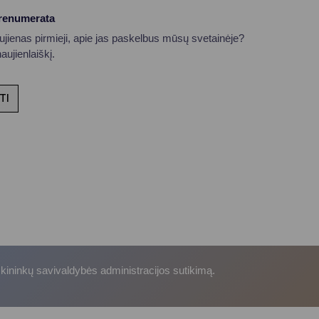
prenumerata
aujienas pirmieji, apie jas paskelbus mūsų svetainėje?
ujienlaiškį.
TI
skininkų savivaldybės administracijos sutikimą.