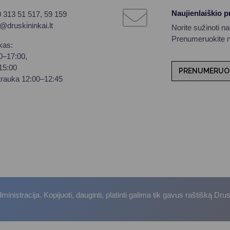
Naujienlaiškio 
0 313 51 517, 59 159
o@druskininkai.lt
Norite sužinoti n
Prenumeruokite na
kas:
00–17:00,
–15:00
PRENUMERUO
trauka 12:00–12:45
istracija. Kopijuoti, dauginti, platinti galima tik gavus raštišką Dru