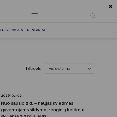
✖
EN
Ieškoti...
EGISTRACIJA
RENGINIAI
Filtruoti:
Visi skelbimai
2026-01-02
Nuo sausio 2 d. – naujas kvietimas
gyventojams šildymo įrenginių keitimui:
skiriama 3,3 mln. eurų