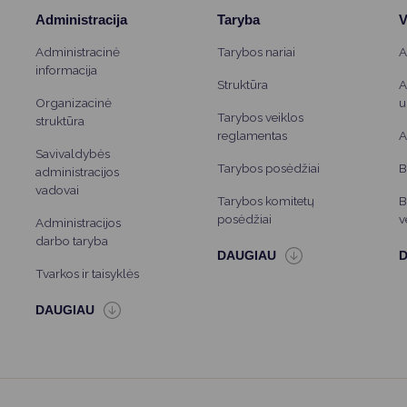
Administracija
Taryba
V
Administracinė
Tarybos nariai
A
informacija
Struktūra
A
Organizacinė
u
Tarybos veiklos
struktūra
reglamentas
A
Savivaldybės
Tarybos posėdžiai
B
administracijos
vadovai
Tarybos komitetų
B
posėdžiai
v
Administracijos
darbo taryba
Tvarkos ir taisyklės