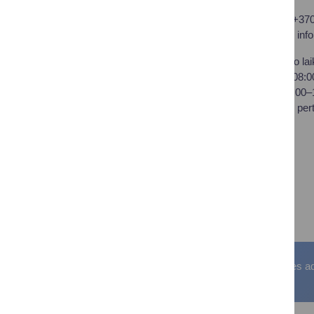
Druskininkų savivaldybės
Tel.: +37
administracija
El. p.
inf
Savivaldybės biudžetinė
Darbo lai
įstaiga,
I–IV 08:
Vilniaus al. 18, LT-66119
V 08:00
Druskininkai
Pietų per
Duomenys kaupiami ir
saugomi Juridinių asmenų
registre
Įstaigos kodas: 188776264
PVM mokėtojo kodas:
LT100008196411
Visos teisės saugomos. © Druskininkų savivaldybės admin