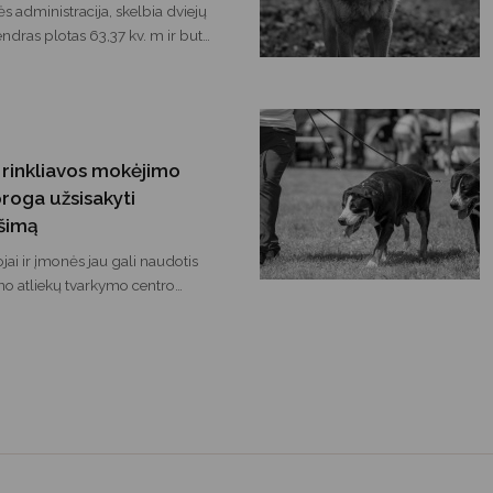
s unikalūs Nr. 10391619 ir Nr.
s administracija, skelbia dviejų
o taikomos specialiosios žemės
ndras plotas 63,37 kv. m ir butui
ų apsaugos zonos (III skyrius,
to sklypo dalies
oto valstybinės žemės sklype,
ingyje, Kapų g. 32 viešą turto
 rinkliavos mokėjimo
proga užsisakyti
ešimą
ai ir įmonės jau gali naudotis
ono atliekų tvarkymo centro
tojų savitarnos svetaine. Nuo
tainės galima jungtis per
rtus ir iš karto atlikti mokėjimą.