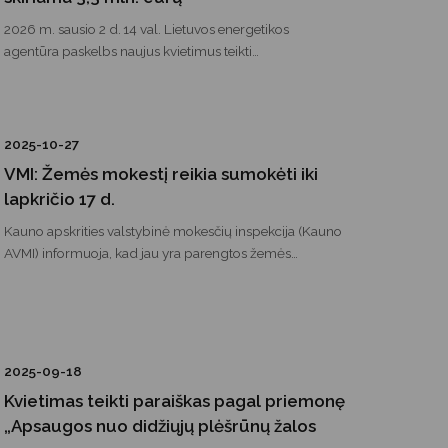
2026 m. sausio 2 d. 14 val. Lietuvos energetikos
agentūra paskelbs naujus kvietimus teikti
paraiškas gyventojams, norintiems pasinaudoti parama
senų ir neefektyvių šildymo įrenginių keitimui.
2025-10-27
VMI: Žemės mokestį reikia sumokėti iki
lapkričio 17 d.
Kauno apskrities valstybinė mokesčių inspekcija (Kauno
AVMI) informuoja, kad jau yra parengtos žemės
mokesčio deklaracijos už 2025 metus, kurias privačios
žemės savininkai – įmonės ir gyventojai – gali peržiūrėti
prisijungę prie VMI Elektroninės deklaravimo sistemos
(EDS) ir apie tai sulauks VMI pranešimų. Tiems žemės
savininkams, kurie nėra VMI elektroninių paslaugų
2025-09-18
vartotojai arba šiomis paslaugomis naudojasi, tačiau
Kvietimas teikti paraiškas pagal priemonę
nenurodė savo el. pašto adreso, žemės mokesčio
„Apsaugos nuo didžiųjų plėšrūnų žalos
deklaracijos bus siunčiamos klasikiniu paštu. Šiemet