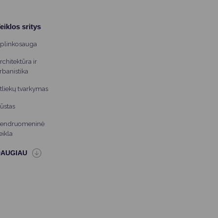
eiklos sritys
plinkosauga
rchitektūra ir
rbanistika
tliekų tvarkymas
ūstas
endruomeninė
eikla