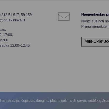
Naujienlaiškio 
0 313 51 517, 59 159
o@druskininkai.lt
Norite sužinoti n
Prenumeruokite na
kas:
00–17:00,
–15:00
PRENUMERUO
trauka 12:00–12:45
istracija. Kopijuoti, dauginti, platinti galima tik gavus raštišką Dru