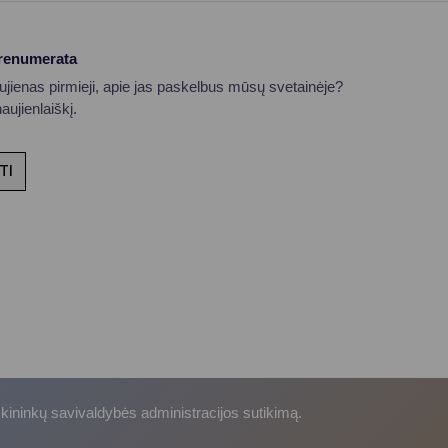
prenumerata
aujienas pirmieji, apie jas paskelbus mūsų svetainėje?
ujienlaiškį.
TI
skininkų savivaldybės administracijos sutikimą.