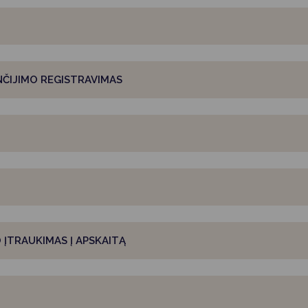
Vartotojų teisių apsauga
Pranešėjų apsauga
Asmens duomenų apsauga
ČIJIMO REGISTRAVIMAS
 ĮTRAUKIMAS Į APSKAITĄ