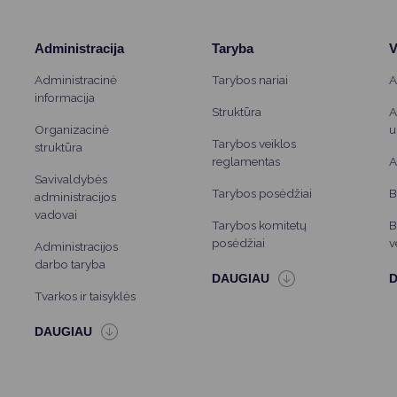
Administracija
Taryba
V
Administracinė
Tarybos nariai
A
informacija
Struktūra
A
Organizacinė
u
Tarybos veiklos
struktūra
reglamentas
A
Savivaldybės
Tarybos posėdžiai
B
administracijos
vadovai
Tarybos komitetų
B
posėdžiai
v
Administracijos
darbo taryba
Tvarkos ir taisyklės