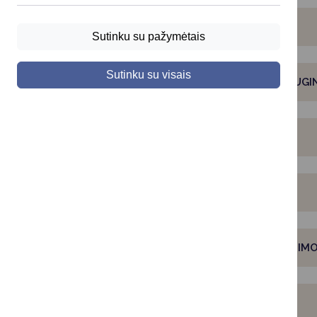
GIMIMO REGISTRAVIMAS
Sutinku su pažymėtais
Sutinku su visais
TĖVYSTĖS (MOTINYSTĖS) NUSTATYMO, NUGIN
TĖVYSTĖS PRIPAŽINIMO REGISTRAVIMAS
ĮVAIKINIMO REGISTRAVIMAS
UŽSIENIO VALSTYBĖJE GIMUSIO VAIKO GIMIMO
SANTUOKOS REGISTRAVIMAS