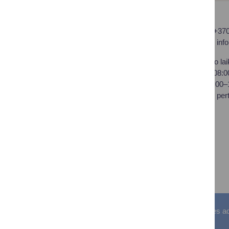
Druskininkų savivaldybės
Tel.: +37
administracija
El. p.
inf
Savivaldybės biudžetinė
Darbo lai
įstaiga,
I–IV 08:
Vilniaus al. 18, LT-66119
V 08:00
Druskininkai
Pietų per
Duomenys kaupiami ir
saugomi Juridinių asmenų
registre
Įstaigos kodas: 188776264
PVM mokėtojo kodas:
LT100008196411
Visos teisės saugomos. © Druskininkų savivaldybės admin