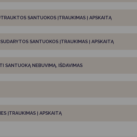
UTRAUKTOS SANTUOKOS ĮTRAUKIMAS Į APSKAITĄ
BAŽNYČIOS (KONFESIJŲ) NUSTATYTA TVARKA SUDARYTOS SANTUOKOS ĮTRAUKIMAS Į APSKAITĄ
TI SANTUOKĄ NEBUVIMĄ, IŠDAVIMAS
ES ĮTRAUKIMAS Į APSKAITĄ