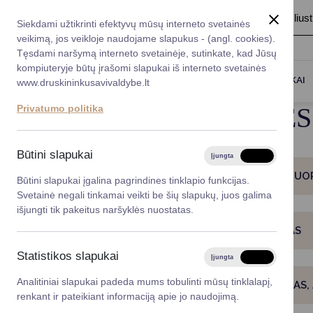
A
Šriftas:
A
A
Fonas:
Baltas
Juoda
Ilius
Taryba
Meras
Administracija
Siekdami užtikrinti efektyvų mūsų interneto svetainės
Karjera
DUK
veikimą, jos veikloje naudojame slapukus - (angl. cookies).
*}
Registruokitės priėmi
Administracin
Tęsdami naršymą interneto svetainėje, sutinkate, kad Jūsų
kompiuteryje būtų įrašomi slapukai iš interneto svetainės
Titulinis
Paslaugos
Civilinės būklės aktų įrašai
Darbotvarkė
Savivaldybės 
PASLAUGOS
DRUSKININKAI
www.druskininkusavivaldybe.lt
vadovai
Kontaktai
CIVILINĖS BŪKLĖS
Privatumo politika
Planavimo do
Vicemerai
Korupcijos pre
Būtini slapukai
Įjungta
Išjungta
Mero patarėja
Viešieji pirkim
CIVILINĖS BŪKLĖS AKTO ĮRAŠO KOPIJOS, NUO
Būtini slapukai įgalina pagrindines tinklapio funkcijas.
Svetainė negali tinkamai veikti be šių slapukų, juos galima
Lygios galim
išjungti tik pakeitus naršyklės nuostatas.
Savivaldybės
VARDO, PAVARDĖS KEITIMO REGISTRAVIMAS
projektai
Statistikos slapukai
Įjungta
Išjungta
Finansų valdym
Analitiniai slapukai padeda mums tobulinti mūsų tinklalapį,
CIVILINĖS BŪKLĖS AKTO ĮRAŠO ANULIAVIMAS,
renkant ir pateikiant informaciją apie jo naudojimą.
Organizacinė 