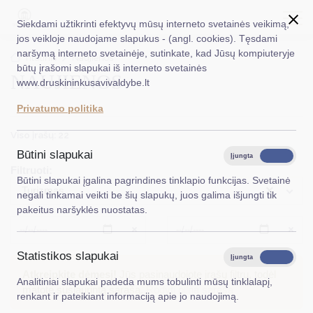
Siekdami užtikrinti efektyvų mūsų interneto svetainės veikimą,
jos veikloje naudojame slapukus - (angl. cookies). Tęsdami
naršymą interneto svetainėje, sutinkate, kad Jūsų kompiuteryje
EN
Ieškoti...
Titulinis
Naujienos
būtų įrašomi slapukai iš interneto svetainės
NAUJIENOS
www.druskininkusavivaldybe.lt
Taryba
Privatumo politika
Meras
Viso įrašų: 22
Administracija
Būtini slapukai
Įjungta
Išjungta
Filtruoti:
Veiklos sritys
Būtini slapukai įgalina pagrindines tinklapio funkcijas. Svetainė
×
Turizmas
negali tinkamai veikti be šių slapukų, juos galima išjungti tik
Teisinė informacija
pakeitus naršyklės nuostatas.
Struktūra ir kontaktinė informacija
Išvalyti
Išvalyt
Statistikos slapukai
Karjera
Įjungta
Išjungta
Atkreipkite dėmesį!
Jūs pasinaudojote įrašų filtru, todėl
Analitiniai slapukai padeda mums tobulinti mūsų tinklalapį,
DUK
matote susiaurintą sąrašą.
Rodyti pilną sąrašą
renkant ir pateikiant informaciją apie jo naudojimą.
PASLAUGOS