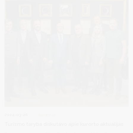
dovanas –Druskininkų vėliavas ir kepuraites.
2024-03-26
Turizmas
Turizmo taryba diskutavo apie kurorto aktualijas