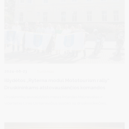
2024-08-23
Turizmas
Išlydėtos „Ryterna modul Mototourism rally“
Druskininkams atstovausiančios komandos
Druskininkų savivaldybės meras Ričardas Malinauskas ir
vicemeras Linas Urmanavičius susitiko su druskininkiečiais,
dalyvausiančiais komandiniame nuotykiniame ralyje po visą
Lietuvą „Ryterna modul Mototourism rally“. Į susitikimą atvykusių
komandų atstovams savivaldybės vadovai palinkėjo sėkmės,
ištvermės ir kuo daugiau gerų įspūdžių bei įteikė simbolines