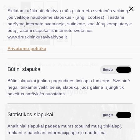
✖
A
Šriftas:
A
A
Siekdami užtikrinti efektyvų mūsų interneto svetainės veikimą,
jos veikloje naudojame slapukus - (angl. cookies). Tęsdami
Fonas:
Baltas
Juoda
naršymą interneto svetainėje, sutinkate, kad Jūsų kompiuteryje
EN
Ieškoti...
būtų įrašomi slapukai iš interneto svetainės
www.druskininkusavivaldybe.lt
Iliustracijos:
Rodyti
Slėpti
Taryba
Privatumo politika
*}
Meras
Titulinis
Naujienos
Vyks karinės pratybos
Administracija
Būtini slapukai
Įjungta
Išjungta
Veiklos sritys
2025-10-17
Būtini slapukai įgalina pagrindines tinklapio funkcijas. Svetainė
Visuomenės informavimas
negali tinkamai veikti be šių slapukų, juos galima išjungti tik
Vyks karinės pratybos
Teisinė informacija
pakeitus naršyklės nuostatas.
Struktūra ir kontaktinė informacija
Statistikos slapukai
Karjera
Įjungta
Išjungta
Analitiniai slapukai padeda mums tobulinti mūsų tinklalapį,
DUK
renkant ir pateikiant informaciją apie jo naudojimą.
PASLAUGOS