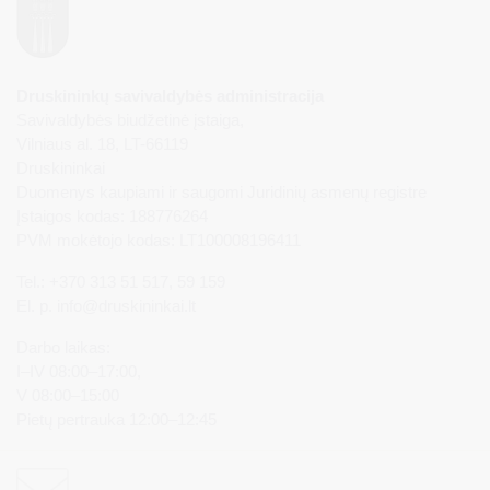
Druskininkų savivaldybės administracija
Savivaldybės biudžetinė įstaiga,
Vilniaus al. 18, LT-66119
Druskininkai
Duomenys kaupiami ir saugomi Juridinių asmenų registre
Įstaigos kodas: 188776264
PVM mokėtojo kodas: LT100008196411
Tel.: +370 313 51 517, 59 159
El. p.
info@druskininkai.lt
Darbo laikas:
I–IV 08:00–17:00,
V 08:00–15:00
Pietų pertrauka 12:00–12:45