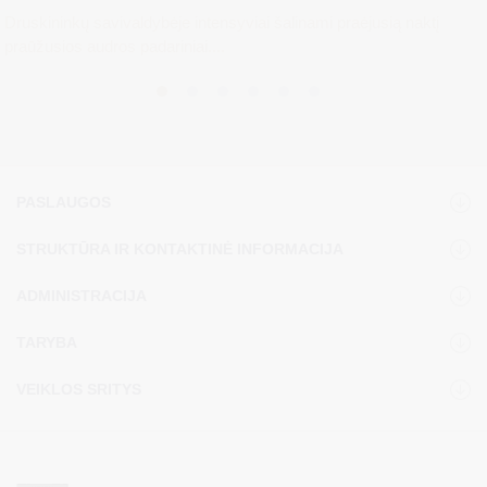
Druskininkų savivaldybėje intensyviai šalinami praėjusią naktį
praūžusios audros padariniai....
PASLAUGOS
STRUKTŪRA IR KONTAKTINĖ INFORMACIJA
ADMINISTRACIJA
TARYBA
VEIKLOS SRITYS