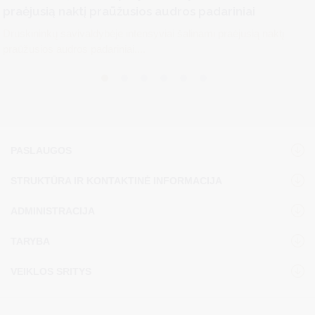
praėjusią naktį praūžusios audros padariniai
Druskininkų savivaldybėje intensyviai šalinami praėjusią naktį
praūžusios audros padariniai....
PASLAUGOS
STRUKTŪRA IR KONTAKTINĖ INFORMACIJA
ADMINISTRACIJA
TARYBA
VEIKLOS SRITYS