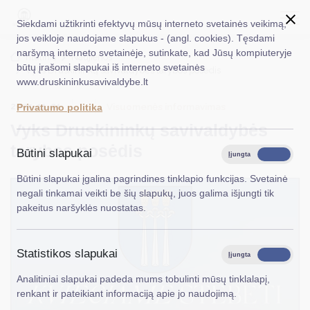
Siekdami užtikrinti efektyvų mūsų interneto svetainės veikimą,
jos veikloje naudojame slapukus - (angl. cookies). Tęsdami
naršymą interneto svetainėje, sutinkate, kad Jūsų kompiuteryje
EN
Ieškoti...
Titulinis
Naujienos
būtų įrašomi slapukai iš interneto svetainės
Vyks Druskininkų savivaldybės tarybos posėdis
www.druskininkusavivaldybe.lt
Taryba
2025-11-21
Visuomenės informavimas
Privatumo politika
Meras
Vyks Druskininkų savivaldybės
Administracija
tarybos posėdis
Būtini slapukai
Įjungta
Išjungta
Veiklos sritys
Būtini slapukai įgalina pagrindines tinklapio funkcijas. Svetainė
negali tinkamai veikti be šių slapukų, juos galima išjungti tik
Teisinė informacija
pakeitus naršyklės nuostatas.
Struktūra ir kontaktinė informacija
Statistikos slapukai
Karjera
Įjungta
Išjungta
Analitiniai slapukai padeda mums tobulinti mūsų tinklalapį,
DUK
renkant ir pateikiant informaciją apie jo naudojimą.
PASLAUGOS