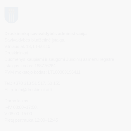
Druskininkų savivaldybės administracija
Savivaldybės biudžetinė įstaiga,
Vilniaus al. 18, LT-66119
Druskininkai
Duomenys kaupiami ir saugomi Juridinių asmenų registre
Įstaigos kodas: 188776264
PVM mokėtojo kodas: LT100008196411
Tel.: +370 313 51 517, 59 159
El. p.
info@druskininkai.lt
Darbo laikas:
I–IV 08:00–17:00,
V 08:00–15:00
Pietų pertrauka 12:00–12:45