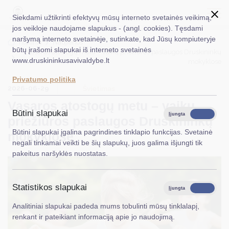
Siekdami užtikrinti efektyvų mūsų interneto svetainės veikimą,
jos veikloje naudojame slapukus - (angl. cookies). Tęsdami
naršymą interneto svetainėje, sutinkate, kad Jūsų kompiuteryje
EN
Ieškoti...
Titulinis
Naujienos
būtų įrašomi slapukai iš interneto svetainės
Vasaros atostogų metu – vaikų priežiūros paslaugos Druskininkų
www.druskininkusavivaldybe.lt
mokyklose
Taryba
Privatumo politika
2026-06-29
Meras
Švietimas
Vasaros atostogų metu – vaikų
Administracija
Būtini slapukai
Įjungta
Išjungta
priežiūros paslaugos Druskininkų
Veiklos sritys
Būtini slapukai įgalina pagrindines tinklapio funkcijas. Svetainė
mokyklose
negali tinkamai veikti be šių slapukų, juos galima išjungti tik
Teisinė informacija
pakeitus naršyklės nuostatas.
Struktūra ir kontaktinė informacija
Statistikos slapukai
Karjera
Įjungta
Išjungta
Analitiniai slapukai padeda mums tobulinti mūsų tinklalapį,
DUK
renkant ir pateikiant informaciją apie jo naudojimą.
PASLAUGOS