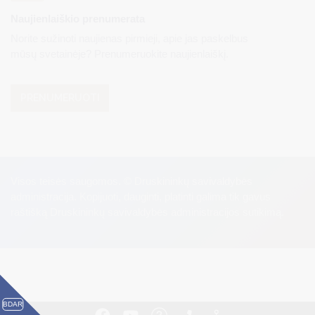
Naujienlaiškio prenumerata
Norite sužinoti naujienas pirmieji, apie jas paskelbus
mūsų svetainėje? Prenumeruokite naujienlaiškį.
PRENUMERUOTI
Visos teisės saugomos. © Druskininkų savivaldybės
administracija. Kopijuoti, dauginti, platinti galima tik gavus
raštišką Druskininkų savivaldybės administracijos sutikimą.
BDAR