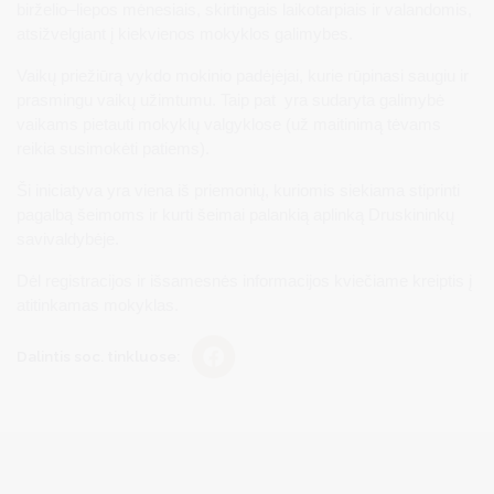
birželio–liepos mėnesiais, skirtingais laikotarpiais ir valandomis,
atsižvelgiant į kiekvienos mokyklos galimybes.
Vaikų priežiūrą vykdo mokinio padėjėjai, kurie rūpinasi saugiu ir
prasmingu vaikų užimtumu. Taip pat yra sudaryta galimybė
vaikams pietauti mokyklų valgyklose (už maitinimą tėvams
reikia susimokėti patiems).
Ši iniciatyva yra viena iš priemonių, kuriomis siekiama stiprinti
pagalbą šeimoms ir kurti šeimai palankią aplinką Druskininkų
savivaldybėje.
Dėl registracijos ir išsamesnės informacijos kviečiame kreiptis į
atitinkamas mokyklas.
Dalintis soc. tinkluose: