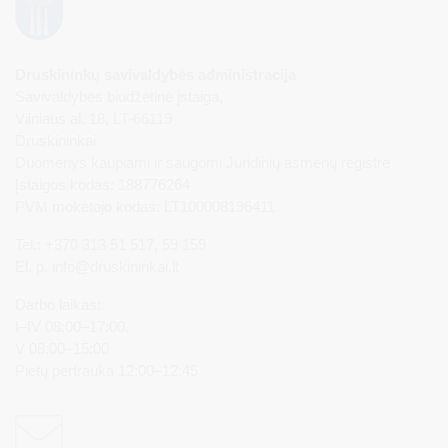
Druskininkų savivaldybės administracija
Savivaldybės biudžetinė įstaiga,
Vilniaus al. 18, LT-66119
Druskininkai
Duomenys kaupiami ir saugomi Juridinių asmenų registre
Įstaigos kodas: 188776264
PVM mokėtojo kodas: LT100008196411
Tel.: +370 313 51 517, 59 159
El. p.
info@druskininkai.lt
Darbo laikas:
I–IV 08:00–17:00,
V 08:00–15:00
Pietų pertrauka 12:00–12:45