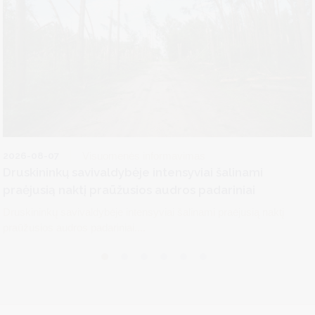
2026-08-07
Visuomenės informavimas
Druskininkų savivaldybėje intensyviai šalinami
praėjusią naktį praūžusios audros padariniai
Druskininkų savivaldybėje intensyviai šalinami praėjusią naktį
praūžusios audros padariniai....