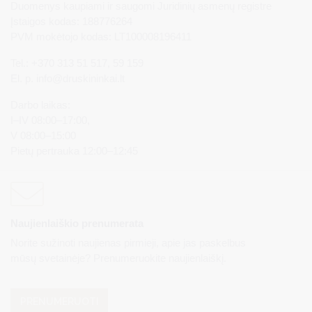
Duomenys kaupiami ir saugomi Juridinių asmenų registre
Įstaigos kodas: 188776264
PVM mokėtojo kodas: LT100008196411
Tel.: +370 313 51 517, 59 159
El. p.
info@druskininkai.lt
Darbo laikas:
I–IV 08:00–17:00,
V 08:00–15:00
Pietų pertrauka 12:00–12:45
Naujienlaiškio prenumerata
Norite sužinoti naujienas pirmieji, apie jas paskelbus
mūsų svetainėje? Prenumeruokite naujienlaiškį.
PRENUMERUOTI