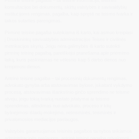
Pirminė teisinė pagalba – tai teisinė informacija, teisinės
konsultacijos bei dokumentų, skirtų valstybės ir savivaldybių
institucijoms rengimas, pagalba, kaip spręsti ne teismo tvarka ir
taikos sutarties parengimas.
Pirminė teisinė pagalba suteikiama iš karto, kai asmuo kreipiasi
į Druskininkų savivaldybės administracijos Teisės ir civilinės
metrikacijos skyrių. Jeigu nėra galimybės iš karto suteikti
pirminę teisinę pagalbą, pareiškėjui pranešama apie priėmimo
laiką, kuris paskiriamas ne vėlesnis kaip 5 darbo dienos nuo
kreipimosi dienos.
Antrinė teisinė pagalba – tai procesinių dokumentų rengimas,
advokato gynyba arba atstovavimas bylose, įskaitant vykdymo
procesą, atstovavimas išankstinio ginčo sprendimo ne teisme
atveju, jeigu tokią tvarką nustato įstatymai ar teismo
sprendimas, atleidimas nuo advokato, proceso ir kitų
bylinėjimosi išlaidų mokėjimo, neteisminės, teisminės ir
privalomosios mediacijos paslaugos.
Valstybės garantuojamos teisinės pagalbos tarnybos teikiamos
administracinės paslaugos: antrinė teisinė pagalba privalomoji