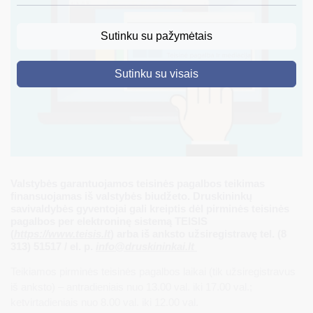
DRUSKININKAI
Sutinku su pažymėtais
SKELBIMAI
Sutinku su visais
TURIZMAS
VERSLAS
PROJEKTAI
ŠVIETIMAS
Valstybės garantuojamos teisinės pagalbos teikimas
REGISTRACIJA
finansuojamas iš valstybės biudžeto. Druskininkų
savivaldybės gyventojai gali kreiptis dėl pirminės teisinės
RENGINIAI
pagalbos per elektroninę sistemą TEISIS
(
https://www.teisis.lt
) arba iš anksto užsiregistravę tel. (8
313) 51517 / el. p.
info@druskininkai.lt
Teikiamos pirminės teisinės pagalbos laikai (tik užsiregistravus
iš anksto) – antradieniais nuo 13.00 val. iki 17.00 val.;
ketvirtadieniais nuo 8.00 val. iki 12.00 val.