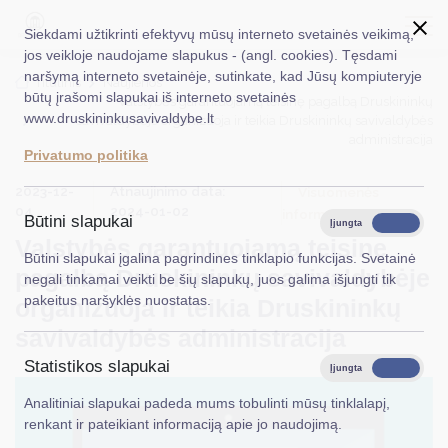
Siekdami užtikrinti efektyvų mūsų interneto svetainės veikimą,
jos veikloje naudojame slapukus - (angl. cookies). Tęsdami
naršymą interneto svetainėje, sutinkate, kad Jūsų kompiuteryje
EN
Ieškoti...
Titulinis
Naujienos
būtų įrašomi slapukai iš interneto svetainės
Valstybės garantuojamą teisinę pagalbą Druskininkų
www.druskininkusavivaldybe.lt
savivaldybėje organizuoja ir teikia Druskininkų savivaldybės
Taryba
administracija
Privatumo politika
Meras
2023-12-
Atnaujinimo data:
Visuomenės
04
2024-01-02
Administracija
informavimas
Būtini slapukai
Įjungta
Išjungta
Valstybės garantuojamą teisinę
Veiklos sritys
Būtini slapukai įgalina pagrindines tinklapio funkcijas. Svetainė
pagalbą Druskininkų savivaldybėje
negali tinkamai veikti be šių slapukų, juos galima išjungti tik
Teisinė informacija
pakeitus naršyklės nuostatas.
organizuoja ir teikia Druskininkų
Struktūra ir kontaktinė informacija
savivaldybės administracija
Statistikos slapukai
Karjera
Įjungta
Išjungta
Analitiniai slapukai padeda mums tobulinti mūsų tinklalapį,
DUK
renkant ir pateikiant informaciją apie jo naudojimą.
PASLAUGOS