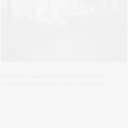
2026-08-07
Visuomenės informavimas
Druskininkų savivaldybėje intensyviai šalinami
praėjusią naktį praūžusios audros padariniai
Druskininkų savivaldybėje intensyviai šalinami praėjusią naktį
praūžusios audros padariniai....