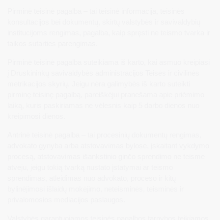
Pirminė teisinė pagalba – tai teisinė informacija, teisinės
konsultacijos bei dokumentų, skirtų valstybės ir savivaldybių
institucijoms rengimas, pagalba, kaip spręsti ne teismo tvarka ir
taikos sutarties parengimas.
Pirminė teisinė pagalba suteikiama iš karto, kai asmuo kreipiasi
į Druskininkų savivaldybės administracijos Teisės ir civilinės
metrikacijos skyrių. Jeigu nėra galimybės iš karto suteikti
pirminę teisinę pagalbą, pareiškėjui pranešama apie priėmimo
laiką, kuris paskiriamas ne vėlesnis kaip 5 darbo dienos nuo
kreipimosi dienos.
Antrinė teisinė pagalba – tai procesinių dokumentų rengimas,
advokato gynyba arba atstovavimas bylose, įskaitant vykdymo
procesą, atstovavimas išankstinio ginčo sprendimo ne teisme
atveju, jeigu tokią tvarką nustato įstatymai ar teismo
sprendimas, atleidimas nuo advokato, proceso ir kitų
bylinėjimosi išlaidų mokėjimo, neteisminės, teisminės ir
privalomosios mediacijos paslaugos.
Valstybės garantuojamos teisinės pagalbos tarnybos teikiamos