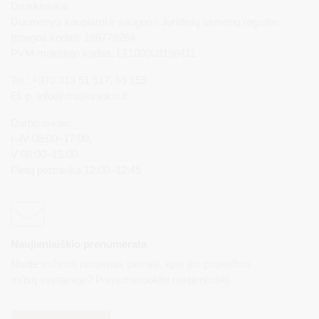
Druskininkai
Duomenys kaupiami ir saugomi Juridinių asmenų registre
Įstaigos kodas: 188776264
PVM mokėtojo kodas: LT100008196411
Tel.: +370 313 51 517, 59 159
El. p.
info@druskininkai.lt
Darbo laikas:
I–IV 08:00–17:00,
V 08:00–15:00
Pietų pertrauka 12:00–12:45
Naujienlaiškio prenumerata
Norite sužinoti naujienas pirmieji, apie jas paskelbus
mūsų svetainėje? Prenumeruokite naujienlaiškį.