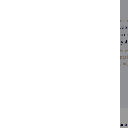
SUSIJUSIOS NAUJIENOS
2026-07-03
Švieti
Druskininkų savival
Lietuvos sporto uni
pasirašė partneryst
Druskininkų savivaldybė 
sporto universitetas pas
bendradarbiavimo sutartį,
Paslaugos
Struktūra ir kontaktinė