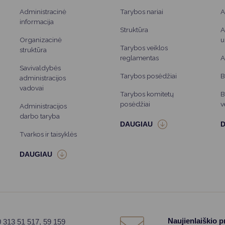
Administracinė
Tarybos nariai
A
informacija
Struktūra
A
Organizacinė
u
Tarybos veiklos
struktūra
reglamentas
A
Savivaldybės
Tarybos posėdžiai
B
administracijos
vadovai
Tarybos komitetų
B
posėdžiai
v
Administracijos
darbo taryba
Tvarkos ir taisyklės
Naujienlaiškio 
0 313 51 517, 59 159