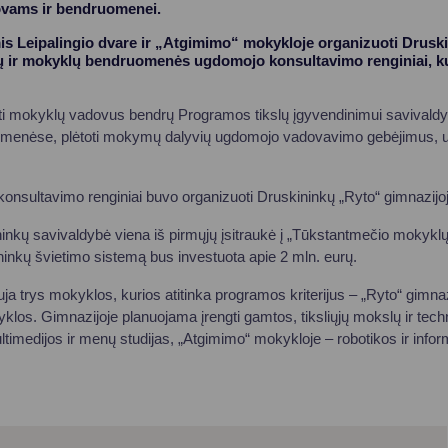
ovams ir bendruomenei.
is Leipalingio dvare ir „Atgimimo“ mokykloje organizuoti Drusk
ų ir mokyklų bendruomenės ugdomojo konsultavimo renginiai, ku
urti mokyklų vadovus bendrų Programos tikslų įgyvendinimui savivald
menėse, plėtoti mokymų dalyvių ugdomojo vadovavimo gebėjimus, už
nsultavimo renginiai buvo organizuoti Druskininkų „Ryto“ gimnazijoj
kų savivaldybė viena iš pirmųjų įsitraukė į „Tūkstantmečio mokyklų“
ininkų švietimo sistemą bus investuota apie 2 mln. eurų.
 trys mokyklos, kurios atitinka programos kriterijus – „Ryto“ gimnaz
los. Gimnazijoje planuojama įrengti gamtos, tiksliųjų mokslų ir techno
timedijos ir menų studijas, „Atgimimo“ mokykloje – robotikos ir infor