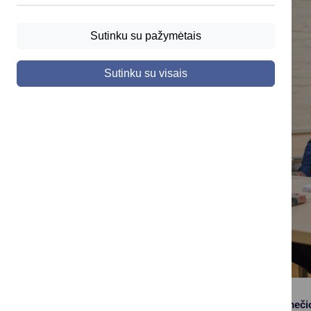
Sutinku su pažymėtais
Sutinku su visais
Tęsiant „Tūkstantmeči