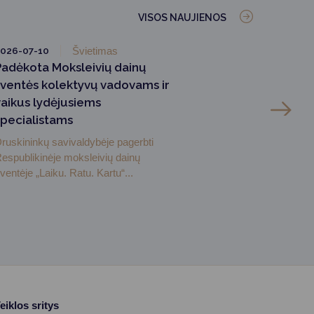
VISOS NAUJIENOS
026-07-10
Švietimas
Padėkota Moksleivių dainų
šventės kolektyvų vadovams ir
vaikus lydėjusiems
specialistams
ruskininkų savivaldybėje pagerbti
espublikinėje moksleivių dainų
ventėje „Laiku. Ratu. Kartu“...
eiklos sritys