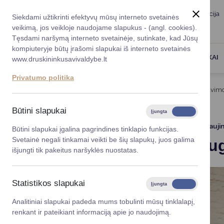
Taryba
Meras
Administracija
Siekdami užtikrinti efektyvų mūsų interneto svetainės
Karjera
DUK
veikimą, jos veikloje naudojame slapukus - (angl. cookies).
Registruokitės priėmi
Administracin
Tęsdami naršymą interneto svetainėje, sutinkate, kad Jūsų
kompiuteryje būtų įrašomi slapukai iš interneto svetainės
Darbotvarkė
Savivaldybės 
PASLAUGOS
DRUSKININKAI
www.druskininkusavivaldybe.lt
vadovai
Kontaktai
Privatumo politika
Planavimo do
Titulinis
Naujienos
Tęsiami ugdomojo konsultavimo
Vicemerai
Korupcijos pre
Būtini slapukai
Įjungta
Išjungta
Mero patarėja
Viešieji pirkim
2023-12-05
Atnauji
Būtini slapukai įgalina pagrindines tinklapio funkcijas.
Svetainė negali tinkamai veikti be šių slapukų, juos galima
Tęsiami u
Lygios galim
išjungti tik pakeitus naršyklės nuostatas.
Savivaldybės
projektai
Statistikos slapukai
Įjungta
Išjungta
Finansų valdym
Analitiniai slapukai padeda mums tobulinti mūsų tinklalapį,
renkant ir pateikiant informaciją apie jo naudojimą.
Organizacinė 