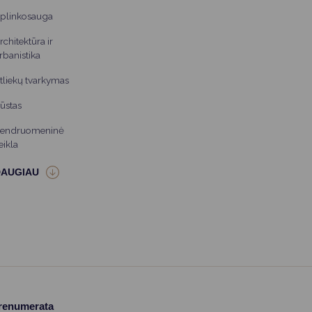
plinkosauga
rchitektūra ir
rbanistika
tliekų tvarkymas
ūstas
endruomeninė
eikla
prenumerata