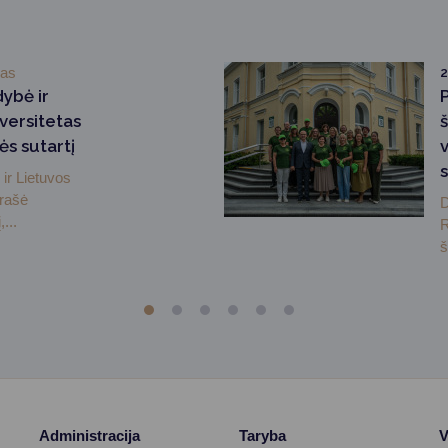
mas
2
dybė ir
versitetas
ės sutartį
ir Lietuvos
irašė
D
...
R
š
Administracija
Taryba
V