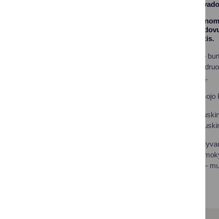
renginiai mokyklų vad
Lapkričio 29-30 dienom
švietimo įstaigų vadov
Aurimas M. Juozaitis.
Šių renginių tikslas – b
atskirų mokyklų bendruo
pagalbą ir palaikymą.
Prieš mėnesį ugdomojo ko
Primename, kad Druskinin
suderintą planą, į Drusk
TŪM programoje dalyvauja
„Saulės“ pagrindinė mokyk
„Saulės“ mokykloje – mul
centrą.