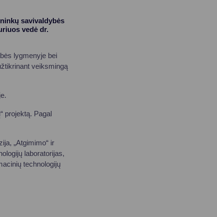
ininkų savivaldybės
riuos vedė dr.
ybės lygmenyje bei
tikrinant veiksmingą
e.
 projektą. Pagal
ija, „Atgimimo“ ir
logijų laboratorijas,
macinių technologijų