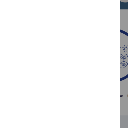
Dalintis soc. tinkluose: