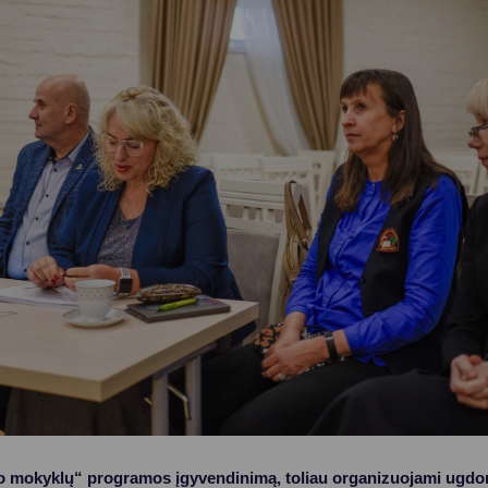
Vartotojų teisių apsauga
Pranešėjų apsauga
Asmens duomenų apsauga
o mokyklų“ programos įgyvendinimą, toliau organizuojami ugd