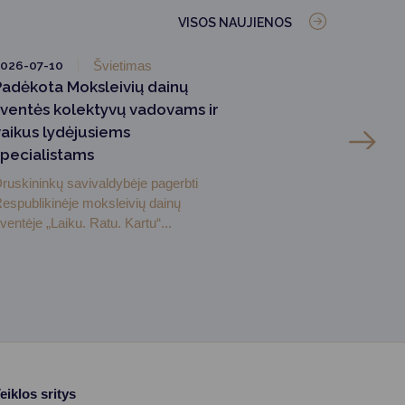
VISOS NAUJIENOS
026-07-10
Švietimas
Padėkota Moksleivių dainų
šventės kolektyvų vadovams ir
vaikus lydėjusiems
specialistams
ruskininkų savivaldybėje pagerbti
espublikinėje moksleivių dainų
ventėje „Laiku. Ratu. Kartu“...
eiklos sritys