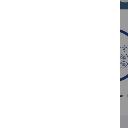
Dalintis soc. tinkluose: