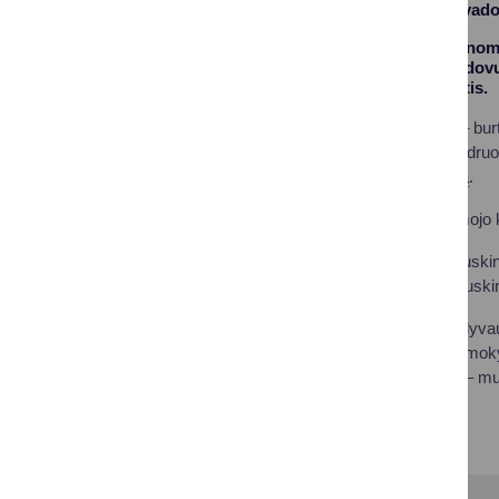
renginiai mokyklų vad
Lapkričio 29-30 dienom
švietimo įstaigų vadov
Aurimas M. Juozaitis.
Šių renginių tikslas – b
atskirų mokyklų bendruo
pagalbą ir palaikymą.
Prieš mėnesį ugdomojo ko
Primename, kad Druskinin
suderintą planą, į Drusk
TŪM programoje dalyvauja
„Saulės“ pagrindinė mokyk
„Saulės“ mokykloje – mul
centrą.