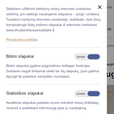
Taryba
Meras
Administracija
Siekdami užtikrinti efektyvų mūsų interneto svetainės
Karjera
DUK
veikimą, jos veikloje naudojame slapukus - (angl. cookies).
Registruokitės priėmi
Administracin
Tęsdami naršymą interneto svetainėje, sutinkate, kad Jūsų
kompiuteryje būtų įrašomi slapukai iš interneto svetainės
Darbotvarkė
Savivaldybės 
PASLAUGOS
DRUSKININKAI
www.druskininkusavivaldybe.lt
vadovai
Kontaktai
Privatumo politika
Planavimo do
Titulinis
Naujienos
Tęsiami ugdomojo konsultavimo
Vicemerai
Korupcijos pre
Būtini slapukai
Įjungta
Išjungta
Mero patarėja
Viešieji pirkim
2023-12-05
Atnauji
Būtini slapukai įgalina pagrindines tinklapio funkcijas.
Svetainė negali tinkamai veikti be šių slapukų, juos galima
Tęsiami u
Lygios galim
išjungti tik pakeitus naršyklės nuostatas.
Savivaldybės
projektai
Statistikos slapukai
Įjungta
Išjungta
Finansų valdym
Analitiniai slapukai padeda mums tobulinti mūsų tinklalapį,
renkant ir pateikiant informaciją apie jo naudojimą.
Organizacinė 