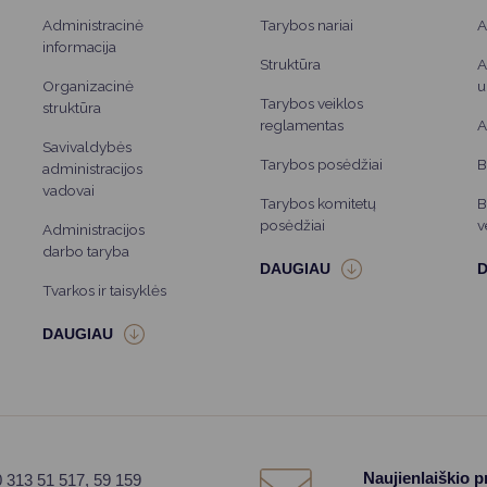
Administracinė
Tarybos nariai
A
informacija
Struktūra
A
Organizacinė
u
Tarybos veiklos
struktūra
reglamentas
A
Savivaldybės
Tarybos posėdžiai
B
administracijos
vadovai
Tarybos komitetų
B
posėdžiai
v
Administracijos
darbo taryba
Tvarkos ir taisyklės
Naujienlaiškio 
0 313 51 517, 59 159