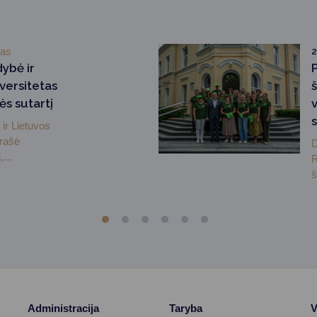
mas
2
dybė ir
versitetas
ės sutartį
ir Lietuvos
irašė
D
...
R
š
Administracija
Taryba
V