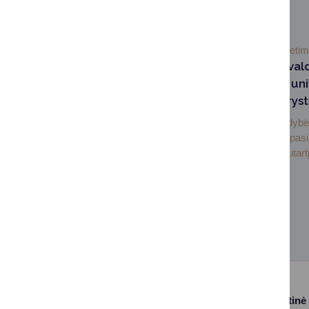
SUSIJUSIOS NAUJIENOS
2026-07-03
Švieti
Druskininkų savival
Lietuvos sporto uni
pasirašė partneryst
Druskininkų savivaldybė 
sporto universitetas pas
bendradarbiavimo sutartį,
Paslaugos
Struktūra ir kontaktinė