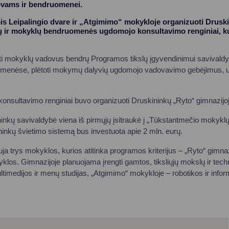
ovams ir bendruomenei.
is Leipalingio dvare ir „Atgimimo“ mokykloje organizuoti Drusk
ų ir mokyklų bendruomenės ugdomojo konsultavimo renginiai, ku
urti mokyklų vadovus bendrų Programos tikslų įgyvendinimui savivald
menėse, plėtoti mokymų dalyvių ugdomojo vadovavimo gebėjimus, už
nsultavimo renginiai buvo organizuoti Druskininkų „Ryto“ gimnazijoj
kų savivaldybė viena iš pirmųjų įsitraukė į „Tūkstantmečio mokyklų“
ininkų švietimo sistemą bus investuota apie 2 mln. eurų.
 trys mokyklos, kurios atitinka programos kriterijus – „Ryto“ gimnaz
los. Gimnazijoje planuojama įrengti gamtos, tiksliųjų mokslų ir techno
timedijos ir menų studijas, „Atgimimo“ mokykloje – robotikos ir infor