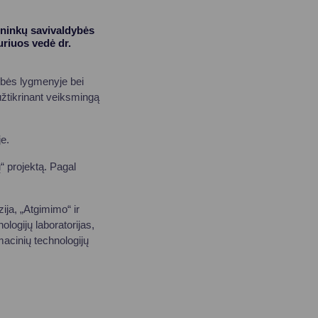
ininkų savivaldybės
riuos vedė dr.
ybės lygmenyje bei
tikrinant veiksmingą
e.
 projektą. Pagal
ija, „Atgimimo“ ir
logijų laboratorijas,
macinių technologijų