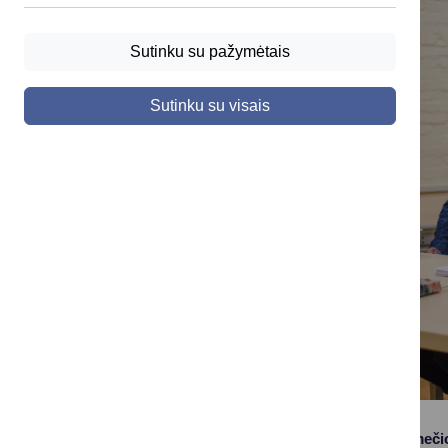
Sutinku su pažymėtais
Sutinku su visais
Tęsiant „Tūkstantmeči