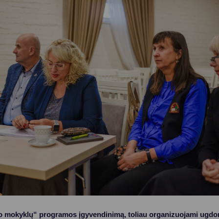
Vartotojų teisių apsauga
Pranešėjų apsauga
Asmens duomenų apsauga
o mokyklų“ programos įgyvendinimą, toliau organizuojami ugd