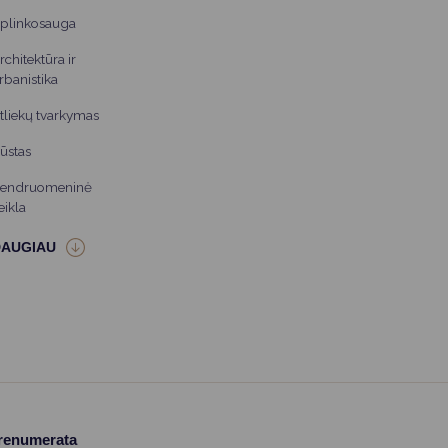
plinkosauga
rchitektūra ir
rbanistika
tliekų tvarkymas
ūstas
endruomeninė
eikla
prenumerata