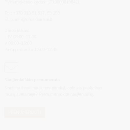
PVM mokėtojo kodas: LT100008196411
Tel.: +370 313 51 517, 59 159
El. p.
info@druskininkai.lt
Darbo laikas:
I–IV 08:00–17:00,
V 08:00–15:00
Pietų pertrauka 12:00–12:45
Naujienlaiškio prenumerata
Norite sužinoti naujienas pirmieji, apie jas paskelbus
mūsų svetainėje? Prenumeruokite naujienlaiškį.
PRENUMERUOTI