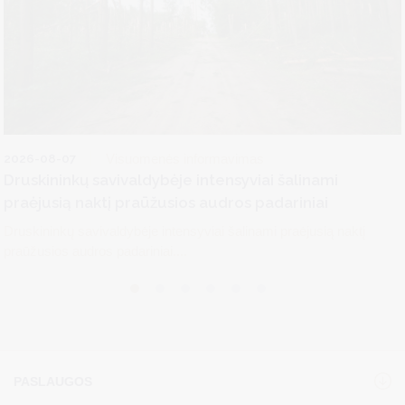
2026-08-07
Visuomenės informavimas
Druskininkų savivaldybėje intensyviai šalinami
praėjusią naktį praūžusios audros padariniai
Druskininkų savivaldybėje intensyviai šalinami praėjusią naktį
praūžusios audros padariniai....
PASLAUGOS