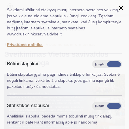
Siekdami užtikrinti efektyvų mūsų interneto svetainės veikimą,
jos veikloje naudojame slapukus - (angl. cookies). Tęsdami
naršymą interneto svetainėje, sutinkate, kad Jūsų kompiuteryje
EN
Ieškoti...
Titulinis
Naujienos
būtų įrašomi slapukai iš interneto svetainės
Sveikinimas Vietos savivaldos dienos proga
www.druskininkusavivaldybe.lt
Taryba
2024-10-10
Visuomenės informavimas
Privatumo politika
Meras
Sveikinimas Vietos savivaldos
Administracija
dienos proga
Būtini slapukai
Įjungta
Išjungta
Veiklos sritys
Būtini slapukai įgalina pagrindines tinklapio funkcijas. Svetainė
negali tinkamai veikti be šių slapukų, juos galima išjungti tik
Teisinė informacija
pakeitus naršyklės nuostatas.
Struktūra ir kontaktinė informacija
Statistikos slapukai
Karjera
Įjungta
Išjungta
Analitiniai slapukai padeda mums tobulinti mūsų tinklalapį,
DUK
renkant ir pateikiant informaciją apie jo naudojimą.
PASLAUGOS