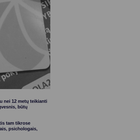
 nei 12 metų teikianti
gvesnis, būtų
tis tam tikrose
ais, psichologais,