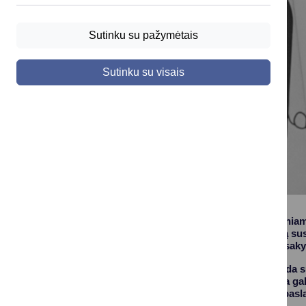
Sutinku su pažymėtais
Sutinku su visais
Pagalbos onkologiniams
įvairiapusę pagalbą su
paprasčiau rasti atsak
POLA kortelė padeda sum
situacijose, suteikia 
teisininkais, kurių pas