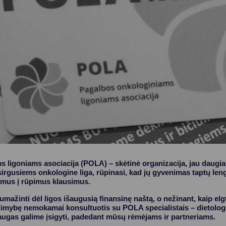
Vartotojų teisių apsauga
Pranešėjų apsauga
Asmens duomenų apsauga
 ligoniams asociacija (POLA) – skėtinė organizacija, jau daugiau
sirgusiems onkologine liga, rūpinasi, kad jų gyvenimas taptų len
ymus į rūpimus klausimus.
ažinti dėl ligos išaugusią finansinę naštą, o nežinant, kaip elg
galimybę nemokamai konsultuotis su POLA specialistais – dietolog
laugas galime įsigyti, padedant mūsų rėmėjams ir partneriams.