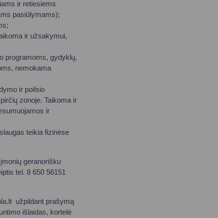
iams ir retiesiems
iams pasiūlymams);
ms;
taikoma ir užsakymui,
sio programoms, gydyklų,
augoms, nemokama
ymo ir poilsio
rčių zonoje. Taikoma ir
nesumuojamos ir
slaugas teikia fizinėse
 įmonių geranorišku
iptis tel. 8 650 56151
la.lt užpildant prašymą
ntimo išlaidas, kortelė