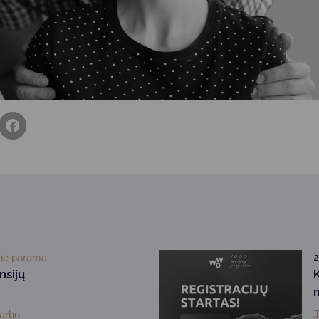
inė parama
2
nsijų
darbo
J