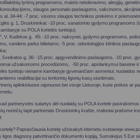
ilaktinių tyrimų programoms, maisto netoleravimo, alergijų, genetin
 konsultacijoms, slaugos personalo paslaugoms, vakcinoms, akcijin
us al. 34-44: -7 proc. visoms slaugos technikos prekėms ir priemonė
 Eglės g. 1, Druskininkai: -10 proc. sanatorinio gydymo programoms (
ambaryje su POLA kortelės turėtoju);
“, V. Kudirkos g. 45: -10 proc. nakvynei, gydymo programoms, poil
s, vandens parko bilietams; -5 proc. odontologijos klinikos pasl
ka;
Sveikatos g. 36: -15 proc. apgyvendinimo paslaugoms, -10 proc. gyd
omai užsakomoms procedūroms, -50 proc. apsilankymui baseine ir pi
elės turėtoju viename kambaryje gyvenančiam asmeniui; nuolaidos 
tiems reabilitacijai su teritorinių ligonių kasų siuntimais;
tnerių aplinkiniuose rajonuose bei visoje Lietuvoje, kurie prekes ar pa
ernetu.
kad partnerystės sutartys dėl nuolaidų su POLA kortele pasirašomos
astų norinčių tapti partneriais Druskininkų krašte, maloniai prašome kre
t
ortelę? Paprasčiausia kortelę užsisakyti internetu svetainėje www.po
s ligos diagnozę patvirtinančio dokumento kopiją. Sumokėjus 5 Eur siu