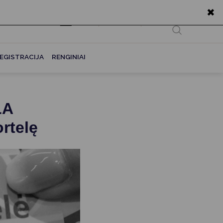
✖
EN
Ieškoti...
EGISTRACIJA
RENGINIAI
LA
rtelę