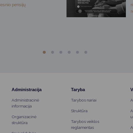
desnio pensijų
r
r
Administracija
Taryba
V
Administracinė
Tarybos nariai
A
informacija
Struktūra
A
Organizacinė
u
Tarybos veiklos
struktūra
reglamentas
A