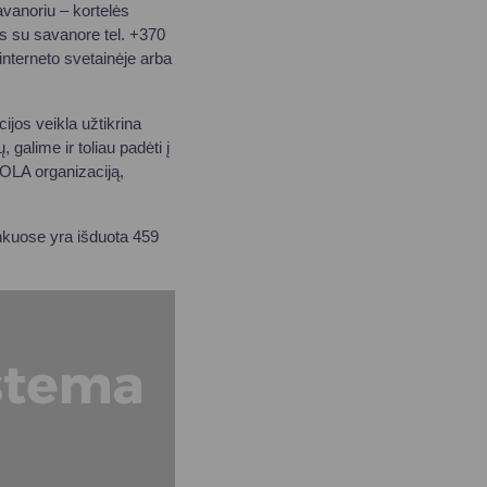
avanoriu – kortelės
s su savanore tel. +370
nterneto svetainėje arba
ijos veikla užtikrina
galime ir toliau padėti į
OLA organizaciją,
inkuose yra išduota 459