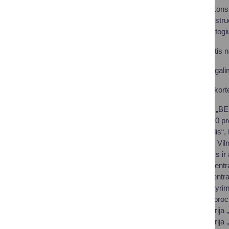
Tam reikia užpildyti kons
paskambinti užsiregistruo
telefonu asmeniui patogi
POLA kviečia naudotis na
Kur Druskininkuose gali
Nuolaidas su POLA kortele
Vaistinių tinklai: „
vaistams ir iki 20 p
„Optikos pasaulis“, 
Optika „Pelėda“ Vil
akinių rėmeliams ir
„Optometrijos centra
Diagnostikos centras
radiologiniams tyri
masažams; -5 proc.
Tyrimų laboratorija 
Tyrimų laboratorija 