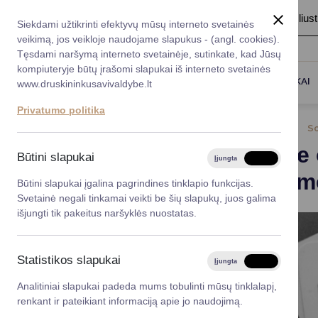
A
Šriftas:
A
A
Fonas:
Baltas
Juoda
Ilius
Taryba
Meras
Administracija
Siekdami užtikrinti efektyvų mūsų interneto svetainės
Karjera
DUK
veikimą, jos veikloje naudojame slapukus - (angl. cookies).
*}
Registruokitės priėmi
Administracin
Tęsdami naršymą interneto svetainėje, sutinkate, kad Jūsų
kompiuteryje būtų įrašomi slapukai iš interneto svetainės
Titulinis
Naujienos
Susirgote onkologine liga? Tap
Darbotvarkė
Savivaldybės 
PASLAUGOS
DRUSKININKAI
www.druskininkusavivaldybe.lt
vadovai
Kontaktai
Privatumo politika
Planavimo do
2024-06-16
So
Vicemerai
Susirgote
Korupcijos pre
Būtini slapukai
Įjungta
Išjungta
Mero patarėja
bendruome
Viešieji pirkim
Būtini slapukai įgalina pagrindines tinklapio funkcijas.
Svetainė negali tinkamai veikti be šių slapukų, juos galima
Lygios galim
išjungti tik pakeitus naršyklės nuostatas.
Savivaldybės
projektai
Statistikos slapukai
Įjungta
Išjungta
Finansų valdym
Analitiniai slapukai padeda mums tobulinti mūsų tinklalapį,
renkant ir pateikiant informaciją apie jo naudojimą.
Organizacinė 