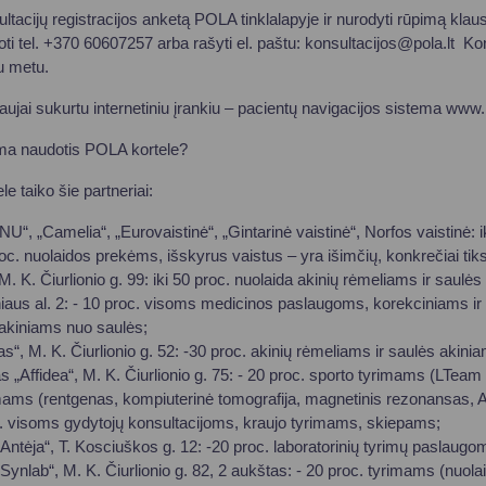
ultacijų registracijos anketą POLA tinklalapyje ir nurodyti rūpimą kl
ti tel. +370 60607257 arba rašyti el. paštu:
konsultacijos@pola.lt
Kons
u metu.
ujai sukurtu internetiniu įrankiu – pacientų navigacijos sistema www.p
ma naudotis POLA kortele?
 taiko šie partneriai:
BENU“, „Camelia“, „Eurovaistinė“, „Gintarinė vaistinė“, Norfos vaistinė: 
roc. nuolaidos prekėms, išskyrus vaistus – yra išimčių, konkrečiai tiksl
M. K. Čiurlionio g. 99: iki 50 proc. nuolaida akinių rėmeliams ir saulė
niaus al. 2: - 10 proc. visoms medicinos paslaugoms, korekciniams ir 
 akiniams nuo saulės;
s“, M. K. Čiurlionio g. 52: -30 proc. akinių rėmeliams ir saulės akini
 „Affidea“, M. K. Čiurlionio g. 75: - 20 proc. sporto tyrimams (LTeam
mams (rentgenas, kompiuterinė tomografija, magnetinis rezonansas, AB
 visoms gydytojų konsultacijoms, kraujo tyrimams, skiepams;
„Antėja“, T. Kosciuškos g. 12: -20 proc. laboratorinių tyrimų paslaugo
„Synlab“, M. K. Čiurlionio g. 82, 2 aukštas: - 20 proc. tyrimams (nuol