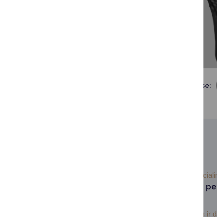
Dalintis soc. tinkluose:
SUSIJUSIOS NAUJIENOS
2026-06-18
Social
Informacija apie pe
kaupimą
Socialinės apsaugos ir 