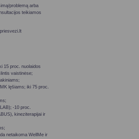
ausimą/problemą arba
ultacijos teikiamos
riesvezi.lt
iki 15 proc. nuolaidos
intis vaistinėse;
s akiniams;
MK lęšiams; iki 75 proc.
ams;
 LAB); -10 proc.
US), kineziterapijai ir
ms;
aida netaikoma WellMe ir