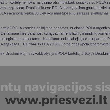
paštu. Kortelę nemokamai galima atsiimti iškart, susitikus su POLA s
enamąją vietą. Druskininkuose POLA kortelę galima gauti susisieku
LA savanoriai veikia 39 Lietuvos miestuose, jų sąrašas skelbiamas i
kortelė? POLA kortelės galiojimas neribotas, nuolatinė POLA organizac
Dėka finansinės paramos, kurią gauname iš fizinių ir juridinių asmenų, 
nkologiniams pacientams. Kviečiame nelikti abejingiems ir paremti P
A sąskaitą LT 63 7044 0600 0779 8055 arba https://pola.lt/paremkite/
iek Druskininkų r. savivaldybėje yra POLA kortelių turėtojų? Druskin