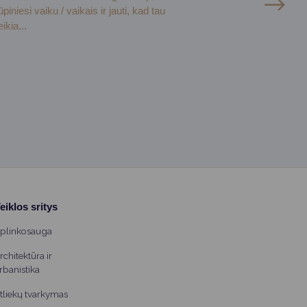
ūpiniesi vaiku / vaikais ir jauti, kad tau
eikia...
eiklos sritys
plinkosauga
rchitektūra ir
rbanistika
tliekų tvarkymas