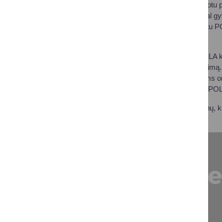
išsiunčiama registruotu 
ambasadoriumi pagal gyv
618 13644. Šiuo metu PO
tel. +370 620 74646.
Kiek laiko galioja POLA 
POLA kortelės galiojimą. 
mus besikreipiantiems o
atliekant pavedimą į POL
Galbūt turite duomenų, k
POLA kortelės.