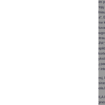
WellMe Symptom prof
tyrimams, gydytojų
UAB „Teida“, Vilnia
„Eglės sanatorija“,
gyvenant viename k
„Grand SPA Lietuva
spa namų paslaugom
panoraminė nuotrau
„UPA Medical SPA“, 
programoms, papild
kartu su POLA kort
netaikomos atvykstan
bei daugybė kitų par
parduotuvėse ar int
POLA atkreipia dėmesį, 
sutikimu, tad jeigu atsir
arba el. p.
kortele@pola.l
Kaip galima gauti POLA k
bei pridedant onkologinė