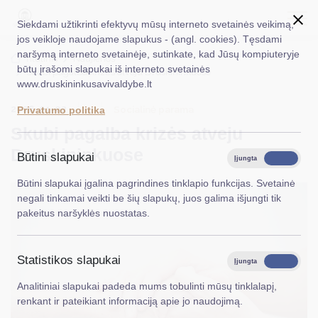
Siekdami užtikrinti efektyvų mūsų interneto svetainės veikimą,
jos veikloje naudojame slapukus - (angl. cookies). Tęsdami
naršymą interneto svetainėje, sutinkate, kad Jūsų kompiuteryje
EN
Ieškoti...
Titulinis
Naujienos
būtų įrašomi slapukai iš interneto svetainės
Skubi pagalba krizės atveju Druskininkuose
www.druskininkusavivaldybe.lt
Taryba
2026-01-02
Socialinė parama
Privatumo politika
Meras
Skubi pagalba krizės atveju
Administracija
Druskininkuose
Būtini slapukai
Įjungta
Išjungta
Veiklos sritys
Būtini slapukai įgalina pagrindines tinklapio funkcijas. Svetainė
negali tinkamai veikti be šių slapukų, juos galima išjungti tik
Teisinė informacija
pakeitus naršyklės nuostatas.
Struktūra ir kontaktinė informacija
Statistikos slapukai
Karjera
Įjungta
Išjungta
Analitiniai slapukai padeda mums tobulinti mūsų tinklalapį,
DUK
renkant ir pateikiant informaciją apie jo naudojimą.
PASLAUGOS