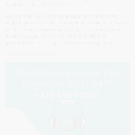
valandomis – tel. +370 313 58072.
Gavus pranešimą, Socialinių paslaugų centro darbuotojas
atvyksta, įvertina situaciją ir sprendžia dėl pagalbos: jei žmogus
gali likti namuose, organizuojama pagalba namuose, o jei likti
vienam nesaugu – pervežimas ir laikina priežiūra ar
apgyvendinimas socialinių ar sveikatos paslaugų įstaigoje.
Tvarkos aprašą rasite čia.