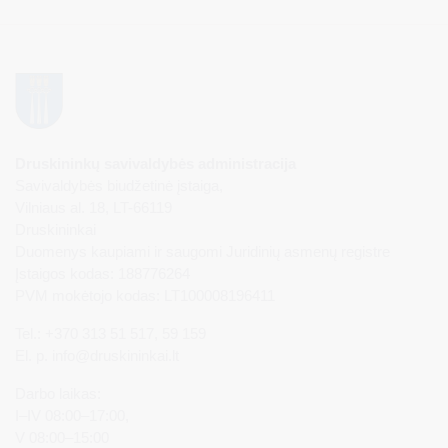
Druskininkų savivaldybės administracija
Savivaldybės biudžetinė įstaiga,
Vilniaus al. 18, LT-66119
Druskininkai
Duomenys kaupiami ir saugomi Juridinių asmenų registre
Įstaigos kodas: 188776264
PVM mokėtojo kodas: LT100008196411
Tel.: +370 313 51 517, 59 159
El. p.
info@druskininkai.lt
Darbo laikas:
I–IV 08:00–17:00,
V 08:00–15:00