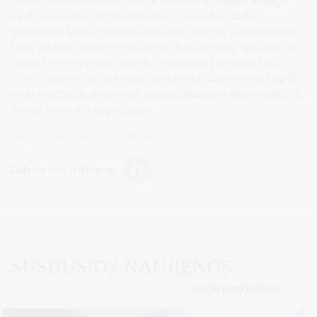
miško paskirties žemės, kurioje savaime užsisėjo ir sudygo
medžiai (savaiminukai), savininkais. Pagal šiuo metu
galiojančias Miškų įstatymo nuostatas, medžių savaiminukais,
kurių vidutinis amžius ne mažesnis kaip 20 metų, apaugusi ne
miško žemė inventorizuojama ir įtraukiama į apskaitą kaip
miškas aplinkos ministro nustatyta tvarka. Jaunesniais kaip 20
metų medžių savaiminukais apaugę plotai apskaitomi mišku tik
žemės savininkui pageidaujant.
Daugiau informacijos rasite čia.
Dalintis soc. tinkluose:
SUSIJUSIOS NAUJIENOS
VISOS NAUJIENOS