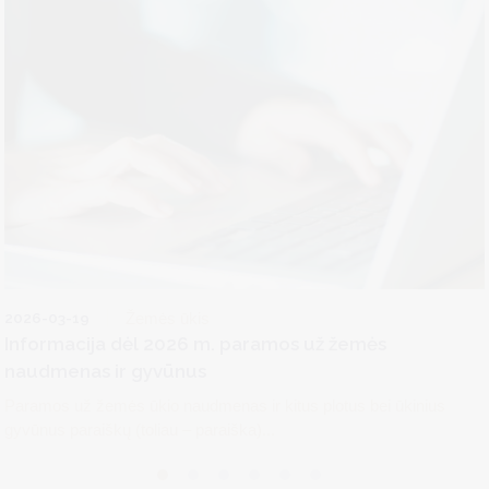
2026-03-19
Žemės ūkis
Informacija dėl 2026 m. paramos už žemės
naudmenas ir gyvūnus
Paramos už žemės ūkio naudmenas ir kitus plotus bei ūkinius
gyvūnus paraiškų (toliau – paraiška)...