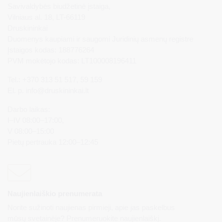
Savivaldybės biudžetinė įstaiga,
Vilniaus al. 18, LT-66119
Druskininkai
Duomenys kaupiami ir saugomi Juridinių asmenų registre
Įstaigos kodas: 188776264
PVM mokėtojo kodas: LT100008196411
Tel.: +370 313 51 517, 59 159
El. p.
info@druskininkai.lt
Darbo laikas:
I–IV 08:00–17:00,
V 08:00–15:00
Pietų pertrauka 12:00–12:45
Naujienlaiškio prenumerata
Norite sužinoti naujienas pirmieji, apie jas paskelbus
mūsų svetainėje? Prenumeruokite naujienlaiškį.