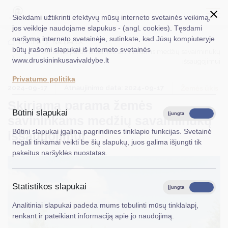
Siekdami užtikrinti efektyvų mūsų interneto svetainės veikimą,
jos veikloje naudojame slapukus - (angl. cookies). Tęsdami
naršymą interneto svetainėje, sutinkate, kad Jūsų kompiuteryje
EN
Ieškoti...
Titulinis
Naujienos
būtų įrašomi slapukai iš interneto svetainės
Skiriama parama žemės savininkams medžių savaiminukų
www.druskininkusavivaldybe.lt
išsaugojimui
Taryba
Privatumo politika
2024-09-17
Atnaujinimo data: 2024-09-17
Meras
Žemės ūkis
Skiriama parama žemės
Administracija
Būtini slapukai
Įjungta
Išjungta
savininkams medžių savaiminukų
Veiklos sritys
Būtini slapukai įgalina pagrindines tinklapio funkcijas. Svetainė
išsaugojimui
negali tinkamai veikti be šių slapukų, juos galima išjungti tik
Teisinė informacija
pakeitus naršyklės nuostatas.
Struktūra ir kontaktinė informacija
Statistikos slapukai
Karjera
Įjungta
Išjungta
Analitiniai slapukai padeda mums tobulinti mūsų tinklalapį,
DUK
renkant ir pateikiant informaciją apie jo naudojimą.
PASLAUGOS