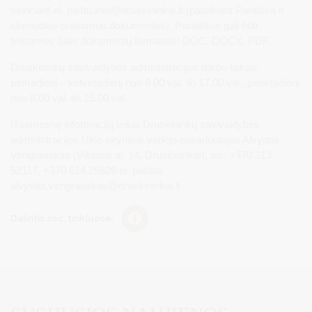
siunčiant el. paštu
info@druskininkai.lt
(pateikiant Paraišką ir
skenuotus prašomus dokumentus). Paraiškos gali būti
teikiamos šiais dokumentų formatais: DOC, DOCX, PDF.
Druskininkų savivaldybės administracijos darbo laikas:
pirmadienį – ketvirtadienį nuo 8.00 val. iki 17.00 val., penktadienį
nuo 8.00 val. iki 15.00 val.
Išsamesnę informaciją teikia Druskininkų savivaldybės
administracijos Ūkio skyriaus vedėjo pavaduotojas Alvydas
Vengrauskas (Vilniaus al. 14, Druskininkai), tel.: +370 313
52117, +370 614 25826 el. paštas
alvydas.vengrauskas@druskininkai.lt
Dalintis soc. tinkluose: