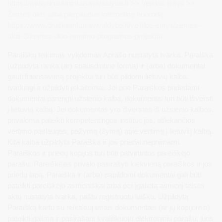
https://www.druskininkusavivaldybe.lt >> Veiklos sritys >>
Žemės ūkis arba paspaudus internetinę nuorodą
https://www.druskininkusavivaldybe.lt/veiklos-sritys/zemes-
ukis-2/zemes-ukio-remimo-programos-projektai
Paraiškų teikimas vykdomas Aprašo nustatyta tvarka. Paraiška
(užpildyta ranka (ar) spausdintine forma) ir (arba) dokumentai
gauti finansavimą projektui turi būti pildomi lietuvių kalba,
tvarkingi ir užpildyti įskaitomai. Jei prie Paraiškos pridedami
dokumentai parengti užsienio kalba, dokumentai turi būti išversti
į lietuvių kalbą. Jei dokumentas yra išverstas iš užsienio kalbos,
privaloma pateikti kompetentingos institucijos, atliekančios
vertimo paslaugas, pažymą (žymą) apie vertimą į lietuvių kalbą.
Kita kalba užpildyta Paraiška ir jos priedai nepriimami.
Paraiškos ir priedų kopijos turi būti patvirtintos pareiškėjo
parašu. Pareiškėjas privalo pasirašyti kiekvieną paraiškos ir jos
priedų lapą. Paraiška ir (arba) papildomi dokumentai gali būti
pateikti pareiškėjo asmeniškai arba per įgaliotą asmenį teisės
aktų nustatyta tvarka, paštu registruotu laišku. Užpildytą
Paraišką kartu su reikalaujamais dokumentais (ar jų kopijomis)
pateikti galima ir pasirašant kvalifikuotu elektroniniu parašu, juos