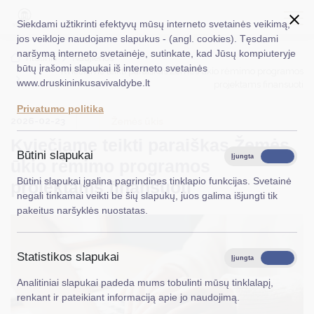
Siekdami užtikrinti efektyvų mūsų interneto svetainės veikimą,
jos veikloje naudojame slapukus - (angl. cookies). Tęsdami
naršymą interneto svetainėje, sutinkate, kad Jūsų kompiuteryje
EN
Ieškoti...
Titulinis
Naujienos
būtų įrašomi slapukai iš interneto svetainės
Kviečiame teikti paraiškas Žemės ūkio rėmimo programos
www.druskininkusavivaldybe.lt
projektams finansuoti
Taryba
Privatumo politika
2026-02-23
Meras
Žemės ūkis
Kviečiame teikti paraiškas Žemės
Administracija
Būtini slapukai
Įjungta
Išjungta
ūkio rėmimo programos
Veiklos sritys
Būtini slapukai įgalina pagrindines tinklapio funkcijas. Svetainė
projektams finansuoti
negali tinkamai veikti be šių slapukų, juos galima išjungti tik
Teisinė informacija
pakeitus naršyklės nuostatas.
Struktūra ir kontaktinė informacija
Statistikos slapukai
Karjera
Įjungta
Išjungta
Analitiniai slapukai padeda mums tobulinti mūsų tinklalapį,
DUK
renkant ir pateikiant informaciją apie jo naudojimą.
PASLAUGOS