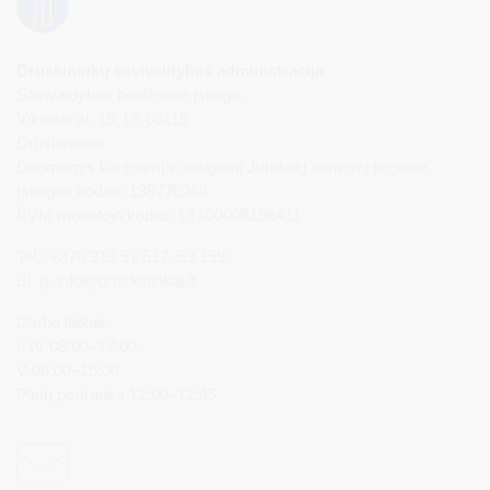
Druskininkų savivaldybės administracija
Savivaldybės biudžetinė įstaiga,
Vilniaus al. 18, LT-66119
Druskininkai
Duomenys kaupiami ir saugomi Juridinių asmenų registre
Įstaigos kodas: 188776264
PVM mokėtojo kodas: LT100008196411
Tel.: +370 313 51 517, 59 159
El. p.
info@druskininkai.lt
Darbo laikas:
I–IV 08:00–17:00,
V 08:00–15:00
Pietų pertrauka 12:00–12:45