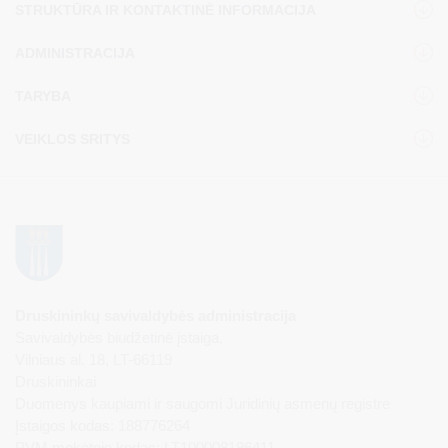
STRUKTŪRA IR KONTAKTINĖ INFORMACIJA
ADMINISTRACIJA
TARYBA
VEIKLOS SRITYS
Druskininkų savivaldybės administracija
Savivaldybės biudžetinė įstaiga,
Vilniaus al. 18, LT-66119
Druskininkai
Duomenys kaupiami ir saugomi Juridinių asmenų registre
Įstaigos kodas: 188776264
PVM mokėtojo kodas: LT100008196411