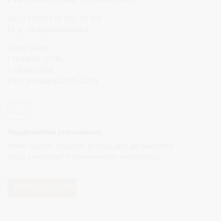
Tel.: +370 313 51 517, 59 159
El. p.
info@druskininkai.lt
Darbo laikas:
I–IV 08:00–17:00,
V 08:00–15:00
Pietų pertrauka 12:00–12:45
Naujienlaiškio prenumerata
Norite sužinoti naujienas pirmieji, apie jas paskelbus
mūsų svetainėje? Prenumeruokite naujienlaiškį.
PRENUMERUOTI