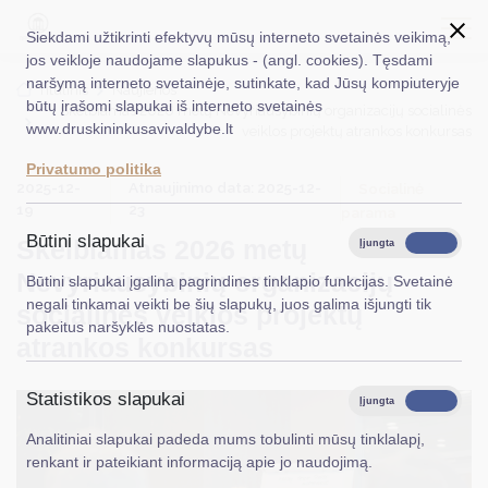
Siekdami užtikrinti efektyvų mūsų interneto svetainės veikimą,
jos veikloje naudojame slapukus - (angl. cookies). Tęsdami
naršymą interneto svetainėje, sutinkate, kad Jūsų kompiuteryje
EN
Ieškoti...
Titulinis
Naujienos
būtų įrašomi slapukai iš interneto svetainės
Skelbiamas 2026 metų Nevyriausybinių organizacijų socialinės
www.druskininkusavivaldybe.lt
veiklos projektų atrankos konkursas
Taryba
Privatumo politika
2025-12-
Atnaujinimo data: 2025-12-
Meras
Socialinė
19
23
parama
Administracija
Būtini slapukai
Skelbiamas 2026 metų
Įjungta
Išjungta
Veiklos sritys
Nevyriausybinių organizacijų
Būtini slapukai įgalina pagrindines tinklapio funkcijas. Svetainė
negali tinkamai veikti be šių slapukų, juos galima išjungti tik
socialinės veiklos projektų
Teisinė informacija
pakeitus naršyklės nuostatas.
atrankos konkursas
Struktūra ir kontaktinė informacija
Statistikos slapukai
Karjera
Įjungta
Išjungta
Analitiniai slapukai padeda mums tobulinti mūsų tinklalapį,
DUK
renkant ir pateikiant informaciją apie jo naudojimą.
PASLAUGOS