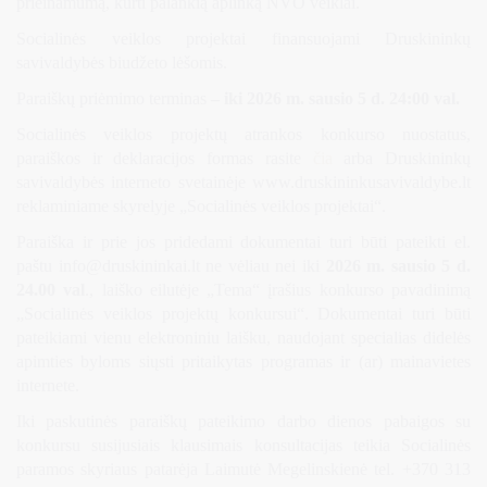
prieinamumą, kurti palankią aplinką NVO veiklai.
Socialinės veiklos projektai finansuojami Druskininkų
savivaldybės biudžeto lėšomis.
Paraiškų priėmimo terminas
– iki 2026 m. sausio 5 d. 24:00 val.
Socialinės veiklos projektų atrankos konkurso nuostatus,
paraiškos ir deklaracijos formas rasite
čia
arba Druskininkų
savivaldybės interneto svetainėje www.druskininkusavivaldybe.lt
reklaminiame skyrelyje „Socialinės veiklos projektai“.
Paraiška ir prie jos pridedami dokumentai turi būti pateikti el.
paštu
info@druskininkai.lt
ne vėliau nei iki
2026 m. sausio 5 d.
24.00 val
., laiško eilutėje „Tema“ įrašius konkurso pavadinimą
„Socialinės veiklos projektų konkursui“. Dokumentai turi būti
pateikiami vienu elektroniniu laišku, naudojant specialias didelės
apimties byloms siųsti pritaikytas programas ir (ar) mainavietes
internete.
Iki paskutinės paraiškų pateikimo darbo dienos pabaigos su
konkursu susijusiais klausimais konsultacijas teikia Socialinės
paramos skyriaus patarėja Laimutė Megelinskienė tel. +370 313