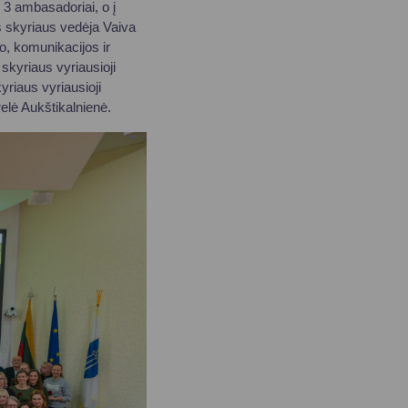
 3 ambasadoriai, o į
s skyriaus vedėja Vaiva
, komunikacijos ir
skyriaus vyriausioji
riaus vyriausioji
relė Aukštikalnienė.