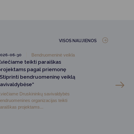
VISOS NAUJIENOS
026-06-30
Bendruomeninė veikla
Kviečiame teikti paraiškas
projektams pagal priemonę
„Stiprinti bendruomeninę veiklą
savivaldybėse“
viečiame Druskininkų savivaldybės
endruomenines organizacijas teikti
araiškas projektams...