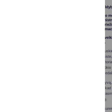
Druskininkų savivaldyb
Šventinio susitikimo m
Malinauskas, administra
specialistai: Ūkio pri
Dokumentų ir informacij
Renginio metu pasveiki
savivaldoje sukaktį.
V. Jurgelevičienė Druskin
specialiste - ekonomiste
administracijos direktor
nuopelnus Lietuvos ūkio
„Darbo Žvaigždės Medali
Sveikindama kolektyvą, d
pasiekimais bei tuo, kad
matyti savo darbo prasmę,
siekiant bendrų tikslų.
Šiemet pirmą kartą suren