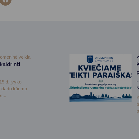
omeninė veikla
2
aidrinti
19 d. įvyko
darto kūrimo
š...
K
b
p