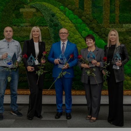
Vartotojų teisių apsauga
Pranešėjų apsauga
Asmens duomenų apsauga