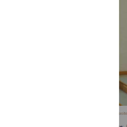
Daugiau nuotraukų rasite
Dalintis soc. tinkluose: