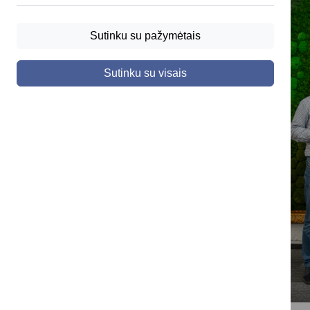
Sutinku su pažymėtais
Sutinku su visais