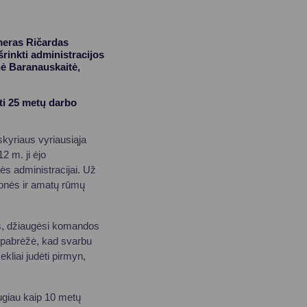
meras Ričardas
rinkti administracijos
nė Baranauskaitė,
ti 25 metų darbo
skyriaus vyriausiąja
2 m. ji ėjo
ės administracijai. Už
monės ir amatų rūmų
is, džiaugėsi komandos
i pabrėžė, kad svarbu
kliai judėti pirmyn,
ugiau kaip 10 metų