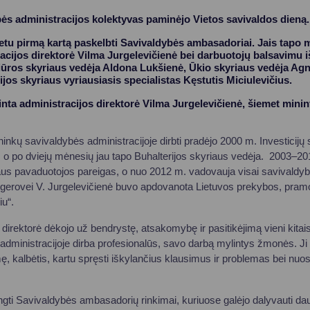
ės administracijos kolektyvas paminėjo Vietos savivaldos dieną.
etu pirmą kartą paskelbti Savivaldybės ambasadoriai. Jais tapo 
cijos direktorė Vilma Jurgelevičienė bei darbuotojų balsavimu iš
ežiūros skyriaus vedėja Aldona Lukšienė, Ūkio skyriaus vedėja Ag
os skyriaus vyriausiasis specialistas Kęstutis Miciulevičius.
nta administracijos direktorė Vilma Jurgelevičienė, šiemet minin
inkų savivaldybės administracijoje dirbti pradėjo 2000 m. Investicijų 
, o po dviejų mėnesių jau tapo Buhalterijos skyriaus vedėja. 2003–201
iaus pavaduotojos pareigas, o nuo 2012 m. vadovauja visai savivaldyb
 gerovei V. Jurgelevičienė buvo apdovanota Lietuvos prekybos, pra
u“.
irektorė dėkojo už bendrystę, atsakomybę ir pasitikėjimą vieni kita
 administracijoje dirba profesionalūs, savo darbą mylintys žmonės. J
 kalbėtis, kartu spręsti iškylančius klausimus ir problemas bei nuose
gti Savivaldybės ambasadorių rinkimai, kuriuose galėjo dalyvauti da