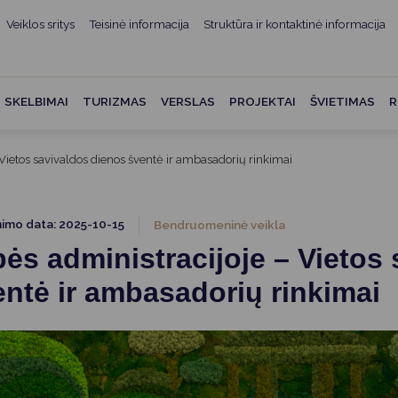
Veiklos sritys
Teisinė informacija
Struktūra ir kontaktinė informacija
mui
ė informacija
Teisės aktai
Struktūra ir kontaktinė
informacija
administracijos
Norminiai teisės aktai
SKELBIMAI
TURIZMAS
VERSLAS
PROJEKTAI
ŠVIETIMAS
R
Asmenų aptarnavimas
Teisės aktų projektai
kumentai
Konsultavimasis su
Vietos savivaldos dienos šventė ir ambasadorių rinkimai
Mero potvarkiai
visuomene
vencija
Tyrimai ir analizės
Savivaldybės įstaigos
ai
nimo data: 2025-10-15
Bendruomeninė veikla
Valstybės garantuojama
Darbo grupės ir komisijos
ės administracijoje – Vietos
ybės
teisinė pagalba
Seniūnijos
ntė ir ambasadorių rinkimai
 remiami
Teisės aktų pažeidimai
Nuorodos
Galiojančio teisinio
as ir apskaita
reguliavimo poveikio ex post
vertinimas
struktūra