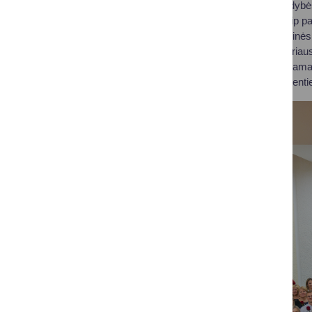
Druskininkų savivaldybės 
pirmąjį dešimtuką taip p
Kirkauskienė, Socialinė
kultūros skyriaus vyriaus
specialistė Marytė Kaman
specialistė Ilona Aksenti