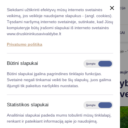
Taryba
Meras
Administracija
Siekdami užtikrinti efektyvų mūsų interneto svetainės
Karjera
DUK
veikimą, jos veikloje naudojame slapukus - (angl. cookies).
Registruokitės priėmi
Administracin
Tęsdami naršymą interneto svetainėje, sutinkate, kad Jūsų
kompiuteryje būtų įrašomi slapukai iš interneto svetainės
Darbotvarkė
Savivaldybės 
PASLAUGOS
DRUSKININKAI
www.druskininkusavivaldybe.lt
vadovai
Kontaktai
Privatumo politika
Planavimo do
Titulinis
Naujienos
Savivaldybės administracijoje – 
Vicemerai
Korupcijos pre
Būtini slapukai
Įjungta
Išjungta
Mero patarėja
Viešieji pirkim
2025-10-14
Atnauji
Būtini slapukai įgalina pagrindines tinklapio funkcijas.
Svetainė negali tinkamai veikti be šių slapukų, juos galima
Savivaldyb
Lygios galim
išjungti tik pakeitus naršyklės nuostatas.
dienos šve
Savivaldybės
projektai
Statistikos slapukai
Įjungta
Išjungta
Finansų valdym
Analitiniai slapukai padeda mums tobulinti mūsų tinklalapį,
renkant ir pateikiant informaciją apie jo naudojimą.
Organizacinė 