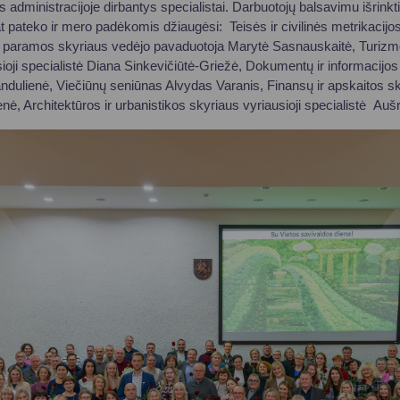
administracijoje dirbantys specialistai. Darbuotojų balsavimu išrinkti
at pateko ir mero padėkomis džiaugėsi: Teisės ir civilinės metrikacijo
s paramos skyriaus vedėjo pavaduotoja Marytė Sasnauskaitė, Turizmo
ioji specialistė Diana Sinkevičiūtė-Griežė, Dokumentų ir informacijos 
dulienė, Viečiūnų seniūnas Alvydas Varanis, Finansų ir apskaitos sky
enė, Architektūros ir urbanistikos skyriaus vyriausioji specialistė Auš