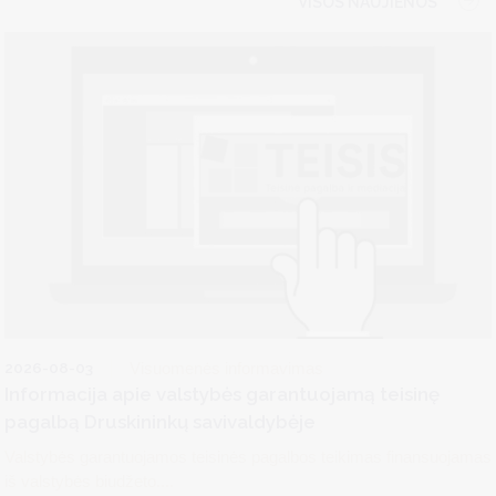
VISOS NAUJIENOS
2026-08-03
Visuomenės informavimas
Informacija apie valstybės garantuojamą teisinę
pagalbą Druskininkų savivaldybėje
Valstybės garantuojamos teisinės pagalbos teikimas finansuojamas
iš valstybės biudžeto....