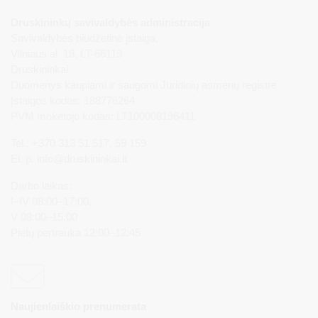
Druskininkų savivaldybės administracija
Savivaldybės biudžetinė įstaiga,
Vilniaus al. 18, LT-66119
Druskininkai
Duomenys kaupiami ir saugomi Juridinių asmenų registre
Įstaigos kodas: 188776264
PVM mokėtojo kodas: LT100008196411
Tel.: +370 313 51 517, 59 159
El. p.
info@druskininkai.lt
Darbo laikas:
I–IV 08:00–17:00,
V 08:00–15:00
Pietų pertrauka 12:00–12:45
Naujienlaiškio prenumerata