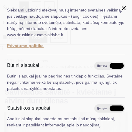
✖
A
Šriftas:
A
A
Siekdami užtikrinti efektyvų mūsų interneto svetainės veikimą,
jos veikloje naudojame slapukus - (angl. cookies). Tęsdami
Fonas:
Baltas
Juoda
naršymą interneto svetainėje, sutinkate, kad Jūsų kompiuteryje
EN
Ieškoti...
būtų įrašomi slapukai iš interneto svetainės
www.druskininkusavivaldybe.lt
Iliustracijos:
Rodyti
Slėpti
Taryba
Privatumo politika
*}
Meras
Titulinis
Naujienos
Administracija
Būtini slapukai
Savivaldos savaitė - kviečiame į atvirų durų dienas
Įjungta
Išjungta
Veiklos sritys
Būtini slapukai įgalina pagrindines tinklapio funkcijas. Svetainė
2025-10-02
Visuomenės informavimas
negali tinkamai veikti be šių slapukų, juos galima išjungti tik
Teisinė informacija
pakeitus naršyklės nuostatas.
Savivaldos savaitė - kviečiame į
Struktūra ir kontaktinė informacija
atvirų durų dienas
Statistikos slapukai
Karjera
Įjungta
Išjungta
Analitiniai slapukai padeda mums tobulinti mūsų tinklalapį,
DUK
renkant ir pateikiant informaciją apie jo naudojimą.
PASLAUGOS