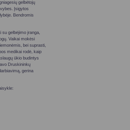
gniagesių gelbėtojų
yvybes. Įsigytos
ldybėje. Bendromis
i su gelbėjimo įranga,
mogų. Vaikai mokėsi
riemonėmis, bei suprasti,
lbos medikai rodė, kaip
aslaugų ūkio budintys
vavo Druskininkų
darbiavimą, gerina
isykle: