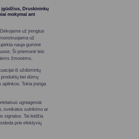
o įgūdžius, Druskininkų
niai mokymai ant
. Dėkojame už įrengtus
demonstruojama už
nupirkta nauja guminė
iuose. Ši priemonė leis
jusiems žmonėms.
kuacijai iš uždūmintų
o produktų bei dūmų
 aplinkos. Tokia įranga
rietaisus ugniagesiai
, sveikatos sutrikimo ar
s signalus. Tai leidžia
isideda prie efektyvių