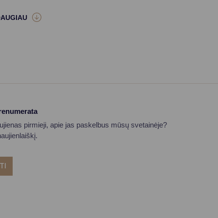
prenumerata
aujienas pirmieji, apie jas paskelbus mūsų svetainėje?
ujienlaiškį.
TI