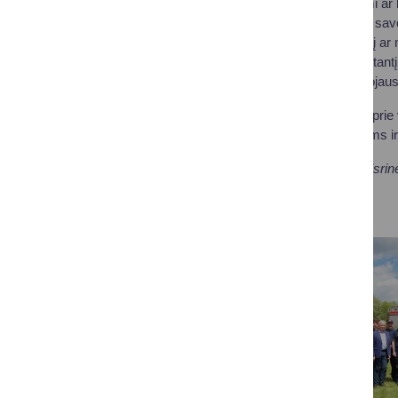
Plaukiant valtimi a
Nepervertinkite savo
Pajutę mėšlungį ar n
Pastebėję skęstantį
nekeldami pavojaus
Atsakingas elgesys prie 
Dėkojame partneriams i
Druskininkų priešgaisrin
Vaikų mokymai