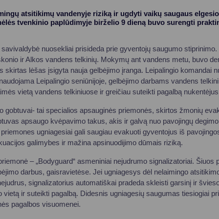
mingų atsitikimų vandenyje riziką ir ugdyti vaikų saugaus elgesi
ėlės tvenkinio paplūdimyje birželio 9 dieną buvo surengti prakti
 savivaldybė nuosekliai prisideda prie gyventojų saugumo stiprinimo
uskonio ir Alkos vandens telkinių. Mokymų ant vandens metu, buvo 
 skirtas lėšas įsigyta nauja gelbėjimo įranga. Leipalingio komandai 
s naudojama Leipalingio seniūnijoje, gelbėjimo darbams vandens telkin
aimės vietą vandens telkiniuose ir greičiau suteikti pagalbą nukentė
mo gobtuvai- tai specialios apsauginės priemonės, skirtos žmonių eva
btuvas apsaugo kvėpavimo takus, akis ir galvą nuo pavojingų degim
 priemones ugniagesiai gali saugiau evakuoti gyventojus iš pavojingos
uacijos galimybes ir mažina apsinuodijimo dūmais riziką.
 priemonė – „Bodyguard“ asmeniniai nejudrumo signalizatoriai. Šiuos p
ėjimo darbus, gaisravietėse. Jei ugniagesys dėl nelaimingo atsitikimo
ejudrus, signalizatorius automatiškai pradeda skleisti garsinį ir švieso
mo vietą ir suteikti pagalbą. Didesnis ugniagesių saugumas tiesiogiai pr
snės pagalbos visuomenei.