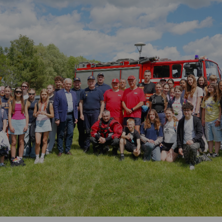
Vartotojų teisių apsauga
Pranešėjų apsauga
Asmens duomenų apsauga