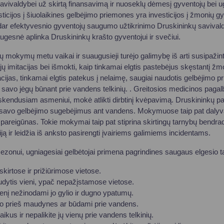
ivaldybei už skirtą finansavimą ir nuoseklų dėmesį gyventojų bei u
sticijos į šiuolaikines gelbėjimo priemones yra investicijos į žmonių g
 dar efektyvesnio gyventojų saugumo užtikrinimo Druskininkų saviva
esnė aplinka Druskininkų krašto gyventojui ir svečiui.
ių mokymų metu vaikai ir suaugusieji turėjo galimybę iš arti susipažint
jų imitacijas bei išmokti, kaip tinkamai elgtis pastebėjus skęstantį ž
acijas, tinkamai elgtis patekus į nelaimę, saugiai naudotis gelbėjimo p
i savo jėgų būnant prie vandens telkinių. . Greitosios medicinos paga
 skendusiam asmeniui, mokė atlikti dirbtinį kvėpavimą. Druskininkų p
 savo gelbėjimo sugebėjimus ant vandens. Mokymuose taip pat daly
pareigūnas. Tokie mokymai taip pat stiprina skirtingų tarnybų bendra
ą ir leidžia iš anksto pasirengti įvairiems galimiems incidentams.
onui, ugniagesiai gelbėtojai primena pagrindines saugaus elgesio ta
kirtose ir prižiūrimose vietose.
dytis vieni, ypač nepažįstamose vietose.
enį nežinodami jo gylio ir dugno ypatumų.
io prieš maudynes ar būdami prie vandens.
aikus ir nepalikite jų vienų prie vandens telkinių.