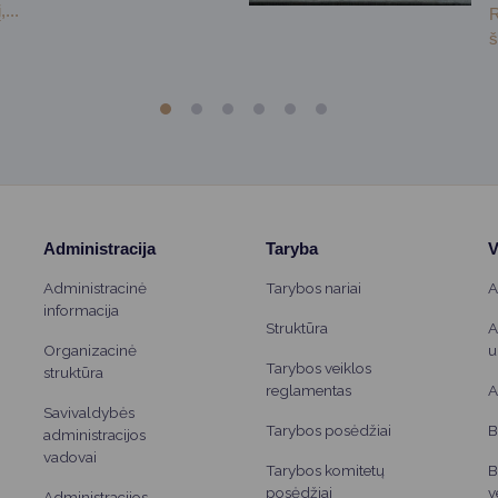
...
R
š
Administracija
Taryba
V
Administracinė
Tarybos nariai
A
informacija
Struktūra
A
Organizacinė
u
Tarybos veiklos
struktūra
reglamentas
A
Savivaldybės
Tarybos posėdžiai
B
administracijos
vadovai
Tarybos komitetų
B
posėdžiai
v
Administracijos