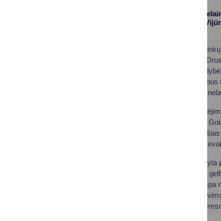
Siekdami mažinti nelai
mieste esančiame Vijūn
vandens.
Džiugu, kad Druskininkų
gelbėjimo ratus prie Dr
Druskininkų savivaldybės
motorinė valtis, kuri bu
operatyviau pasiekti nel
Įsigyta „Drager“ gelbėji
patalpų gaisro metu. Go
poveikio. Naudojant šias
padidina sėkmingos evak
Dar viena svarbi įsigyta
nešiojasi vykdydami gelb
kitos priežasties tampa n
greitai nustatyti jo buvi
gelbėjimo darbų ir gere