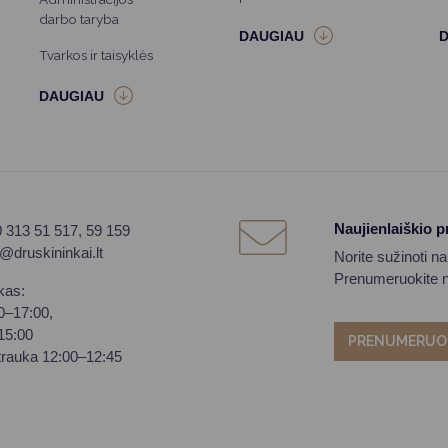
darbo taryba
Tvarkos ir taisyklės
Naujienlaiškio 
0 313 51 517, 59 159
o@druskininkai.lt
Norite sužinoti n
Prenumeruokite na
kas:
00–17:00,
–15:00
PRENUMERUO
trauka 12:00–12:45