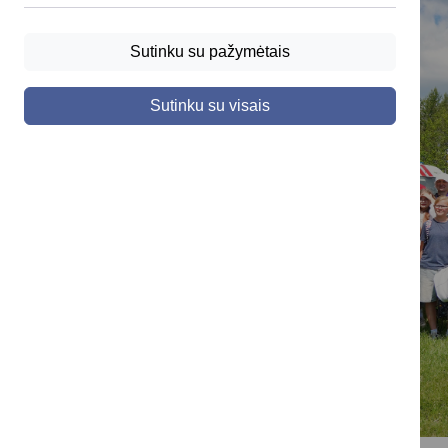
Sutinku su pažymėtais
Sutinku su visais