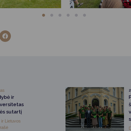
mas
2
dybė ir
versitetas
ės sutartį
ir Lietuvos
irašė
D