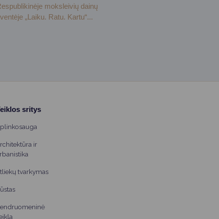
espublikinėje moksleivių dainų
ventėje „Laiku. Ratu. Kartu“...
eiklos sritys
plinkosauga
rchitektūra ir
rbanistika
tliekų tvarkymas
ūstas
endruomeninė
eikla