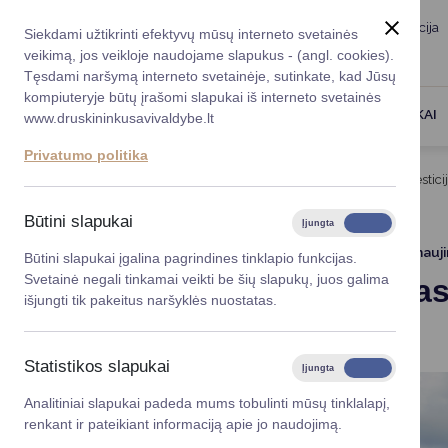
Taryba
Meras
Administracija
Siekdami užtikrinti efektyvų mūsų interneto svetainės
Karjera
DUK
veikimą, jos veikloje naudojame slapukus - (angl. cookies).
Registruokitės priėmi
Administracin
Tęsdami naršymą interneto svetainėje, sutinkate, kad Jūsų
kompiuteryje būtų įrašomi slapukai iš interneto svetainės
Darbotvarkė
Savivaldybės 
PASLAUGOS
DRUSKININKAI
www.druskininkusavivaldybe.lt
vadovai
Kontaktai
Privatumo politika
Planavimo do
Titulinis
Naujienos
Saugumas vandenyje - investicija 
Vicemerai
Korupcijos pre
Būtini slapukai
Įjungta
Išjungta
Mero patarėja
Viešieji pirkim
2026-06-18
Atnauj
Būtini slapukai įgalina pagrindines tinklapio funkcijas.
Svetainė negali tinkamai veikti be šių slapukų, juos galima
Saugumas v
Lygios galim
išjungti tik pakeitus naršyklės nuostatas.
ir ateitį
Savivaldybės
projektai
Statistikos slapukai
Įjungta
Išjungta
Finansų valdym
Analitiniai slapukai padeda mums tobulinti mūsų tinklalapį,
renkant ir pateikiant informaciją apie jo naudojimą.
Organizacinė 