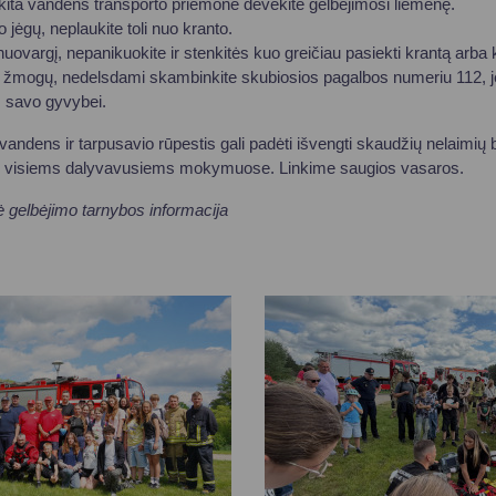
r kita vandens transporto priemone dėvėkite gelbėjimosi liemenę.
 jėgų, neplaukite toli nuo kranto.
uovargį, nepanikuokite ir stenkitės kuo greičiau pasiekti krantą arba 
 žmogų, nedelsdami skambinkite skubiosios pagalbos numeriu 112, je
 savo gyvybei.
vandens ir tarpusavio rūpestis gali padėti išvengti skaudžių nelaimių 
r visiems dalyvavusiems mokymuose. Linkime saugios vasaros.
ė gelbėjimo tarnybos informacija