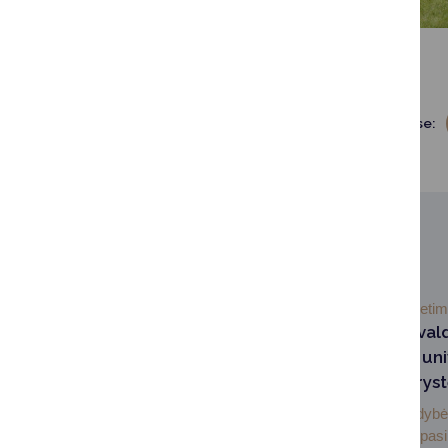
Dalintis soc. tinkluose:
SUSIJUSIOS NAUJIENOS
2026-07-03
Švieti
Druskininkų savival
Lietuvos sporto uni
pasirašė partneryst
Druskininkų savivaldybė 
sporto universitetas pas