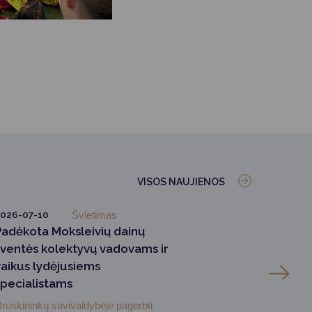
VISOS NAUJIENOS
026-07-10
Švietimas
Padėkota Moksleivių dainų
šventės kolektyvų vadovams ir
vaikus lydėjusiems
specialistams
ruskininkų savivaldybėje pagerbti