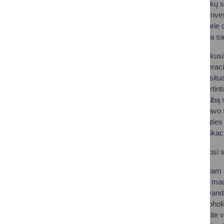
Dėkojame Druskininkų sav
saugumui užtikrinti. Inve
priemonės prisidės prie
pastangomis kuriama saug
Š. m. birželio 9 d. vykus
stebėti gelbėjimo operaci
atpažinti pavojingas situ
kaip svarbu nepervertint
suteikti pirmąją pagalbą
gelbėtojai, demonstravo
savivaldybės parengties 
pasirengimą, komunikacij
Prasidėjus maudymosi sez
Maudykitės tik tam s
Niekada neikite mau
Nešokinėkite į vand
Nevartokite alkohol
Nuolat prižiūrėkite v