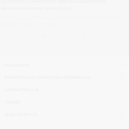
Druskininkų savivaldybė stiprina pasirengimą
ekstremaliosioms situacijoms
Druskininkų savivaldybė įgyvendina projektą „Civilinės saugos
projektų rėmimas, stiprinant...
PASLAUGOS
STRUKTŪRA IR KONTAKTINĖ INFORMACIJA
ADMINISTRACIJA
TARYBA
VEIKLOS SRITYS