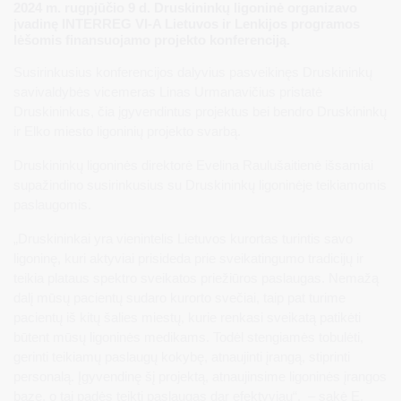
2024 m. rugpjūčio 9 d. Druskininkų ligoninė organizavo
įvadinę INTERREG VI-A Lietuvos ir Lenkijos programos
lėšomis finansuojamo projekto konferenciją.
Susirinkusius konferencijos dalyvius pasveikinęs Druskininkų
savivaldybės vicemeras Linas Urmanavičius pristatė
Druskininkus, čia įgyvendintus projektus bei bendro Druskininkų
ir Elko miesto ligoninių projekto svarbą.
Druskininkų ligoninės direktorė Evelina Raulušaitienė išsamiai
supažindino susirinkusius su Druskininkų ligoninėje teikiamomis
paslaugomis.
„Druskininkai yra vienintelis Lietuvos kurortas turintis savo
ligoninę, kuri aktyviai prisideda prie sveikatingumo tradicijų ir
teikia plataus spektro sveikatos priežiūros paslaugas. Nemažą
dalį mūsų pacientų sudaro kurorto svečiai, taip pat turime
pacientų iš kitų šalies miestų, kurie renkasi sveikatą patikėti
būtent mūsų ligoninės medikams. Todėl stengiamės tobulėti,
gerinti teikiamų paslaugų kokybę, atnaujinti įrangą, stiprinti
personalą. Įgyvendinę šį projektą, atnaujinsime ligoninės įrangos
bazę, o tai padės teikti paslaugas dar efektyviau“, – sakė E.