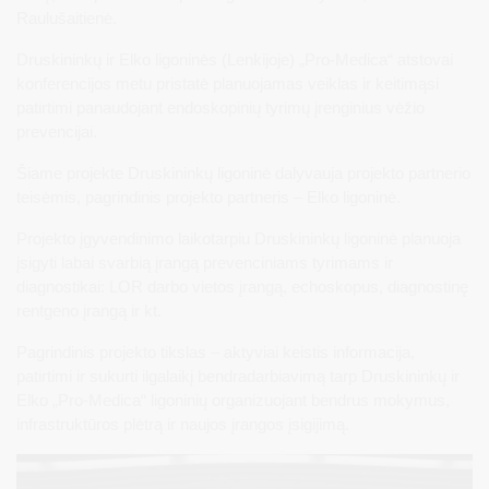
Raulušaitienė.
Druskininkų ir Elko ligoninės (Lenkijoje) „Pro-Medica“ atstovai
konferencijos metu pristatė planuojamas veiklas ir keitimąsi
patirtimi panaudojant endoskopinių tyrimų įrenginius vėžio
prevencijai.
Šiame projekte Druskininkų ligoninė dalyvauja projekto partnerio
teisėmis, pagrindinis projekto partneris – Elko ligoninė.
Projekto įgyvendinimo laikotarpiu Druskininkų ligoninė planuoja
įsigyti labai svarbią įrangą prevenciniams tyrimams ir
diagnostikai: LOR darbo vietos įrangą, echoskopus, diagnostinę
rentgeno įrangą ir kt.
Pagrindinis projekto tikslas – aktyviai keistis informacija,
patirtimi ir sukurti ilgalaikį bendradarbiavimą tarp Druskininkų ir
Elko „Pro-Medica“ ligoninių organizuojant bendrus mokymus,
infrastruktūros plėtrą ir naujos įrangos įsigijimą.