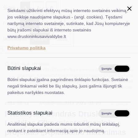
✖
A
Šriftas:
A
A
Siekdami užtikrinti efektyvų mūsų interneto svetainės veikimą,
jos veikloje naudojame slapukus - (angl. cookies). Tęsdami
Fonas:
Baltas
Juoda
naršymą interneto svetainėje, sutinkate, kad Jūsų kompiuteryje
EN
Ieškoti...
būtų įrašomi slapukai iš interneto svetainės
www.druskininkusavivaldybe.lt
Iliustracijos:
Rodyti
Slėpti
Taryba
Privatumo politika
*}
Meras
Titulinis
Naujienos
Administracija
Būtini slapukai
Pristatytas bendras Druskininkų ir Lenkijos Elko miesto ligoninių
Įjungta
Išjungta
projektas „Aplaidumo mažinimas vėžio diagnostikoje ir gydyme
Veiklos sritys
Būtini slapukai įgalina pagrindines tinklapio funkcijas. Svetainė
gerinant sveikatos paslaugas Lenkijos ir Lietuvos pasienio
negali tinkamai veikti be šių slapukų, juos galima išjungti tik
regionuose“
Teisinė informacija
pakeitus naršyklės nuostatas.
Struktūra ir kontaktinė informacija
2024-08-14
Atnaujinimo data: 2024-08-20
Projektai
Pristatytas bendras Druskininkų ir
Statistikos slapukai
Karjera
Įjungta
Išjungta
Lenkijos Elko miesto ligoninių
Analitiniai slapukai padeda mums tobulinti mūsų tinklalapį,
DUK
projektas „Aplaidumo mažinimas
renkant ir pateikiant informaciją apie jo naudojimą.
PASLAUGOS