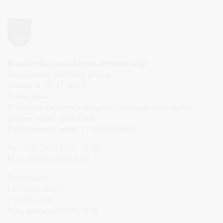
Druskininkų savivaldybės administracija
Savivaldybės biudžetinė įstaiga,
Vilniaus al. 18, LT-66119
Druskininkai
Duomenys kaupiami ir saugomi Juridinių asmenų registre
Įstaigos kodas: 188776264
PVM mokėtojo kodas: LT100008196411
Tel.: +370 313 51 517, 59 159
El. p.
info@druskininkai.lt
Darbo laikas:
I–IV 08:00–17:00,
V 08:00–15:00
Pietų pertrauka 12:00–12:45