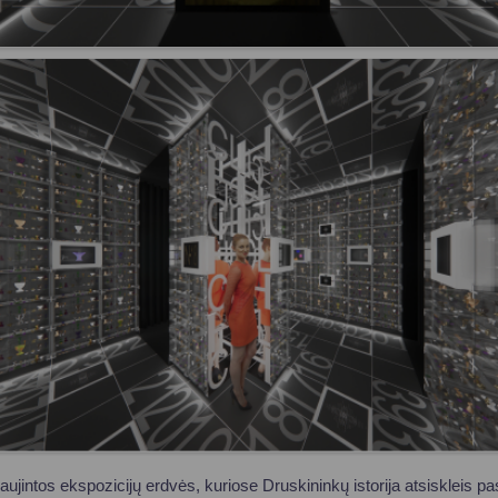
ujintos ekspozicijų erdvės, kuriose Druskininkų istorija atsiskleis pas