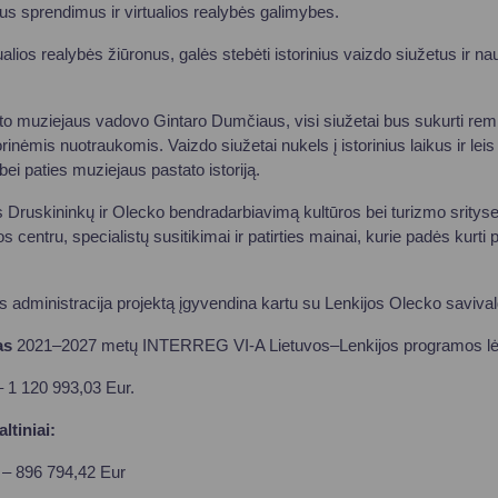
ius sprendimus ir virtualios realybės galimybes.
ualios realybės žiūronus, galės stebėti istorinius vaizdo siužetus ir na
o muziejaus vadovo Gintaro Dumčiaus, visi siužetai bus sukurti remi
inėmis nuotraukomis. Vaizdo siužetai nukels į istorinius laikus ir leis
bei paties muziejaus pastato istoriją.
ins Druskininkų ir Olecko bendradarbiavimą kultūros bei turizmo srit
s centru, specialistų susitikimai ir patirties mainai, kurie padės kurt
 administracija projektą įgyvendina kartu su Lenkijos Olecko saviva
as
2021–2027 metų INTERREG VI-A Lietuvos–Lenkijos programos l
– 1 120 993,03 Eur.
ltiniai:
 – 896 794,42 Eur