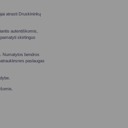
ujai atrasti Druskininkų
antis autentiškomis,
 pamatyti skirtingus
yse. Numatytos bendros
i patrauklesnes paslaugas
ldybe.
ėšomis.