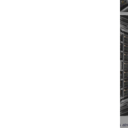
Muziejaus viduje bus atna