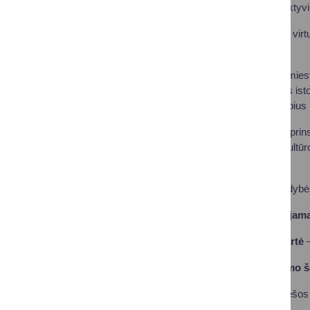
technologijas, interaktyv
Lankytojai, pasitelkę virt
praeitį.
Pasak Druskininkų miest
muziejaus turimomis istor
Druskininkų laikotarpius 
Projektas taip pat stipr
veiklos su Olecko kultūro
lankytojams.
Druskininkų savivaldybės
Projektas finansuojam
Bendra projekto vertė
Projekto finansavimo ša
Europos Sąjungos lėšos