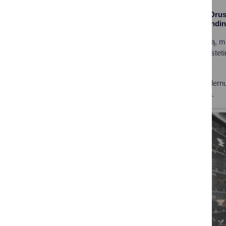
Vienas gražiausių Drusk
atnaujinimas įgyvendina
Įgyvendinant projektą, mu
pastato techninę ir este
aplinką.
Pastatą papuoš modernus f
skirtingu paros metu.