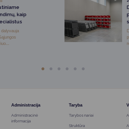
ai
2
utiniame
ndimų, kaip
ecialistus
 dalyvauja
D
 Sąjungos
p
uo...
r
Administracija
Taryba
V
Administracinė
Tarybos nariai
A
informacija
Struktūra
A