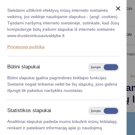
Taryba
Meras
Administracija
Siekdami užtikrinti efektyvų mūsų interneto svetainės
Karjera
DUK
veikimą, jos veikloje naudojame slapukus - (angl. cookies).
Registruokitės priėmi
Administracin
Tęsdami naršymą interneto svetainėje, sutinkate, kad Jūsų
kompiuteryje būtų įrašomi slapukai iš interneto svetainės
Darbotvarkė
Savivaldybės 
PASLAUGOS
DRUSKININKAI
www.druskininkusavivaldybe.lt
vadovai
Kontaktai
Privatumo politika
Planavimo do
Titulinis
Naujienos
Atnaujinamas Druskininkų miesto
Vicemerai
Korupcijos pre
Būtini slapukai
Įjungta
Išjungta
Mero patarėja
Viešieji pirkim
2026-06-30
Pr
Būtini slapukai įgalina pagrindines tinklapio funkcijas.
Svetainė negali tinkamai veikti be šių slapukų, juos galima
Atnaujina
Lygios galim
išjungti tik pakeitus naršyklės nuostatas.
lankytojų 
Savivaldybės
projektai
Statistikos slapukai
Įjungta
Išjungta
Finansų valdym
Analitiniai slapukai padeda mums tobulinti mūsų tinklalapį,
renkant ir pateikiant informaciją apie jo naudojimą.
Organizacinė 