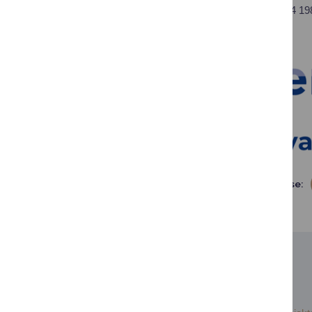
Partnerių lėšos – 224 19
Dalintis soc. tinkluose:
SUSIJUSIOS NAUJIENOS