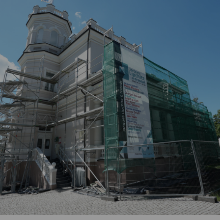
Vartotojų teisių apsauga
Pranešėjų apsauga
Asmens duomenų apsauga