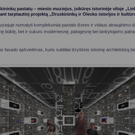
ininkų pastatų – miesto muziejus, įsikūręs istorinėje viloje „Li
nt tarptautinį projektą „Druskininkų ir Olecko istorijos ir kultū
ziejuje numatyti kompleksiniai pastato išorės ir vidaus atnaujinimo da
tinę būklę, bet ir sukurs modernesnę, patogesnę bei lankytojams pat
asado apšvietimas, kuris subtiliai išryškins istorinę architektūrą be