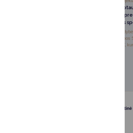
2026-05-14
Projekt
Druskininkai tarpta
projekte ieško spre
pritraukti jaunus sp
Druskininkų savivaldybė
tarptautiniame Europos
projekte CARE‑GET, kuri
Paslaugos
Struktūra ir kontaktinė
informacija
Gyvenamosios
Asmenų
vietos deklaravimas
aptarnavimas