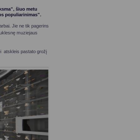
nksma“, šiuo metu
ros populiarinimas“.
rbai. Jie ne tik pagerins
rauklesnę muziejaus
i atskleis pastato grožį