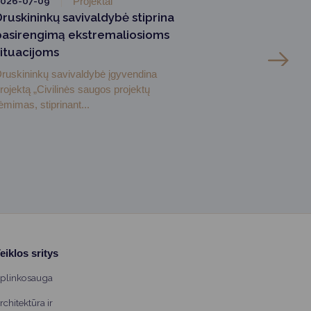
026-07-09
Projektai
Druskininkų savivaldybė stiprina
pasirengimą ekstremaliosioms
situacijoms
ruskininkų savivaldybė įgyvendina
rojektą „Civilinės saugos projektų
ėmimas, stiprinant...
eiklos sritys
plinkosauga
rchitektūra ir