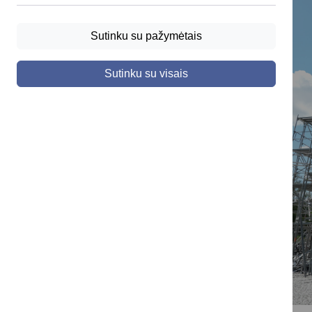
Sutinku su pažymėtais
Sutinku su visais