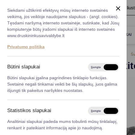
A
Šriftas:
A
A
Fonas:
Baltas
Juoda
Ilius
Taryba
Meras
Administracija
Siekdami užtikrinti efektyvų mūsų interneto svetainės
Karjera
DUK
veikimą, jos veikloje naudojame slapukus - (angl. cookies).
*}
Registruokitės priėmi
Administracin
Tęsdami naršymą interneto svetainėje, sutinkate, kad Jūsų
kompiuteryje būtų įrašomi slapukai iš interneto svetainės
Titulinis
Naujienos
Prisijunkite prie Šeimos dienai s
Darbotvarkė
Savivaldybės 
PASLAUGOS
DRUSKININKAI
www.druskininkusavivaldybe.lt
vadovai
Kontaktai
Privatumo politika
Planavimo do
2026-04-28
Šv
Vicemerai
Prisijunki
Korupcijos pre
Būtini slapukai
Įjungta
Išjungta
Mero patarėja
Viešieji pirkim
Būtini slapukai įgalina pagrindines tinklapio funkcijas.
Svetainė negali tinkamai veikti be šių slapukų, juos galima
Lygios galim
išjungti tik pakeitus naršyklės nuostatas.
Savivaldybės
projektai
Statistikos slapukai
Įjungta
Išjungta
Finansų valdym
Analitiniai slapukai padeda mums tobulinti mūsų tinklalapį,
renkant ir pateikiant informaciją apie jo naudojimą.
Organizacinė 