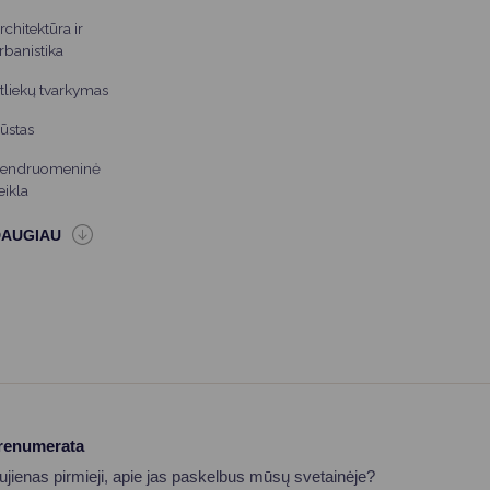
rchitektūra ir
rbanistika
tliekų tvarkymas
ūstas
endruomeninė
eikla
prenumerata
aujienas pirmieji, apie jas paskelbus mūsų svetainėje?