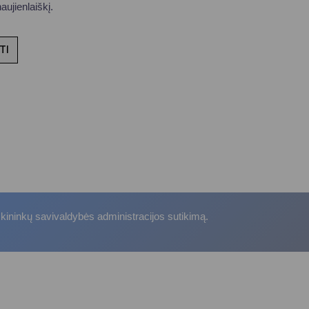
ujienlaiškį.
TI
skininkų savivaldybės administracijos sutikimą.