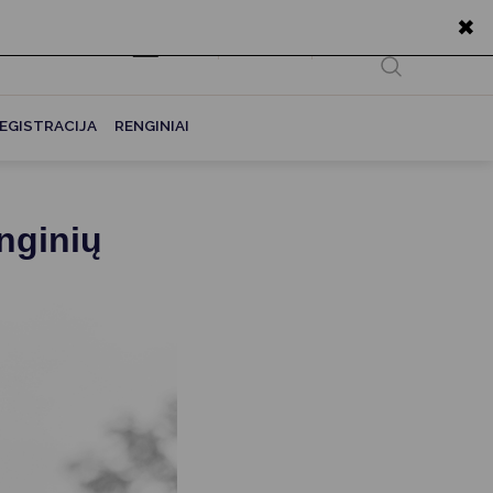
✖
EN
Ieškoti...
EGISTRACIJA
RENGINIAI
enginių