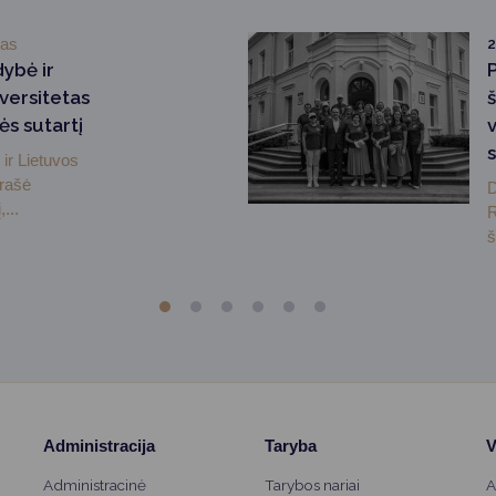
mas
2
dybė ir
versitetas
ės sutartį
ir Lietuvos
irašė
D
...
R
š
Administracija
Taryba
V
Administracinė
Tarybos nariai
A