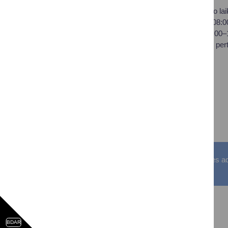
Savivaldybės biudžetinė
Darbo lai
įstaiga,
I–IV 08:
Vilniaus al. 18, LT-66119
V 08:00
Druskininkai
Pietų per
Duomenys kaupiami ir
saugomi Juridinių asmenų
registre
Įstaigos kodas: 188776264
PVM mokėtojo kodas:
LT100008196411
Visos teisės saugomos. © Druskininkų savivaldybės admin
BDAR