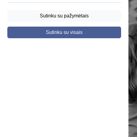
Sutinku su pažymėtais
Sutinku su visais