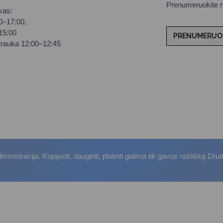
Prenumeruokite na
kas:
00–17:00,
–15:00
PRENUMERUO
trauka 12:00–12:45
istracija. Kopijuoti, dauginti, platinti galima tik gavus raštišką Dru