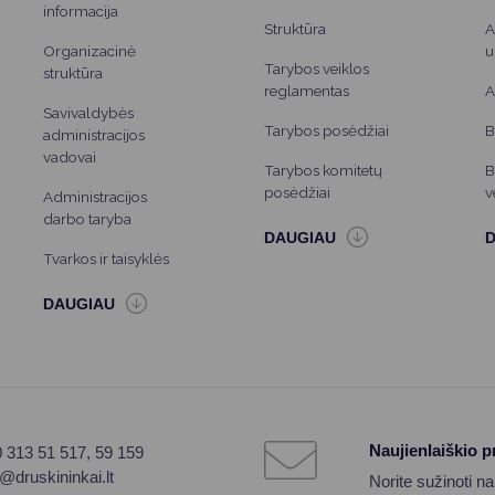
informacija
Struktūra
A
Organizacinė
u
Tarybos veiklos
struktūra
reglamentas
A
Savivaldybės
Tarybos posėdžiai
B
administracijos
vadovai
Tarybos komitetų
B
posėdžiai
v
Administracijos
darbo taryba
Tvarkos ir taisyklės
Naujienlaiškio 
0 313 51 517, 59 159
o@druskininkai.lt
Norite sužinoti n