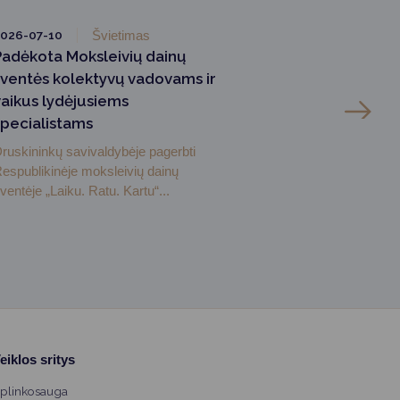
026-07-10
Švietimas
Padėkota Moksleivių dainų
šventės kolektyvų vadovams ir
vaikus lydėjusiems
specialistams
ruskininkų savivaldybėje pagerbti
espublikinėje moksleivių dainų
ventėje „Laiku. Ratu. Kartu“...
eiklos sritys
plinkosauga