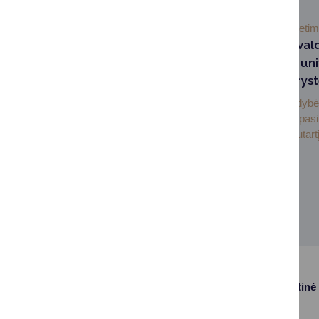
2026-07-03
Švieti
Druskininkų savival
Lietuvos sporto uni
pasirašė partneryst
Druskininkų savivaldybė 
sporto universitetas pas
bendradarbiavimo sutartį,
Paslaugos
Struktūra ir kontaktinė
informacija
Gyvenamosios