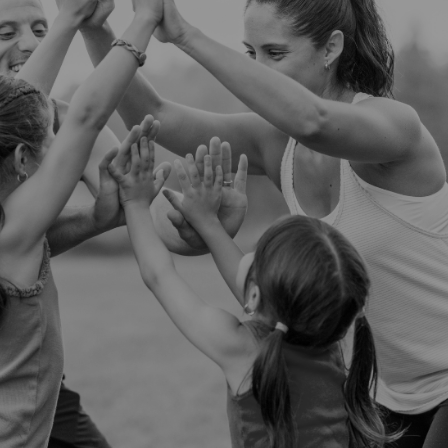
Vartotojų teisių apsauga
Pranešėjų apsauga
Asmens duomenų apsauga