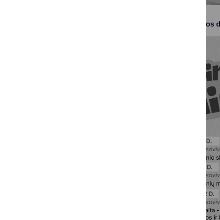
Prisijunk prie Šeimos d