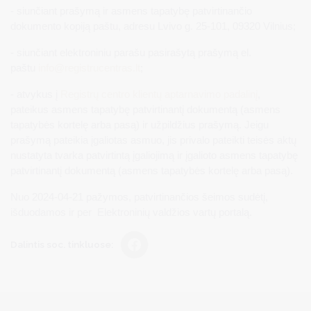
- siunčiant prašymą ir asmens tapatybę patvirtinančio
dokumento kopiją paštu, adresu Lvivo g. 25-101, 09320 Vilnius;
- siunčiant elektroniniu parašu pasirašytą prašymą el.
paštu
info@registrucentras.lt
;
- atvykus į
Registrų centro klientų aptarnavimo padalinį
,
pateikus asmens tapatybę patvirtinantį dokumentą (asmens
tapatybės kortelę arba pasą) ir užpildžius prašymą. Jeigu
prašymą pateikia įgaliotas asmuo, jis privalo pateikti teisės aktų
nustatyta tvarka patvirtintą įgaliojimą ir įgalioto asmens tapatybę
patvirtinantį dokumentą (asmens tapatybės kortelę arba pasą).
Nuo 2024-04-21 pažymos, patvirtinančios šeimos sudėtį,
išduodamos ir per Elektroninių valdžios vartų portalą.
Dalintis soc. tinkluose: