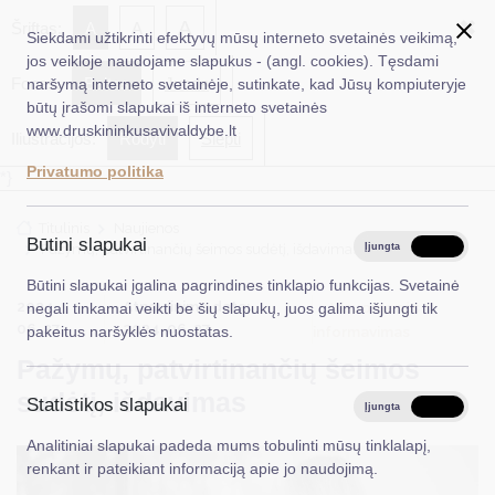
✖
A
Šriftas:
A
A
Siekdami užtikrinti efektyvų mūsų interneto svetainės veikimą,
jos veikloje naudojame slapukus - (angl. cookies). Tęsdami
Fonas:
Baltas
Juoda
naršymą interneto svetainėje, sutinkate, kad Jūsų kompiuteryje
EN
Ieškoti...
būtų įrašomi slapukai iš interneto svetainės
www.druskininkusavivaldybe.lt
Iliustracijos:
Rodyti
Slėpti
Taryba
Privatumo politika
*}
Meras
Titulinis
Naujienos
Administracija
Būtini slapukai
Pažymų, patvirtinančių šeimos sudėtį, išdavimas
Įjungta
Išjungta
Veiklos sritys
Būtini slapukai įgalina pagrindines tinklapio funkcijas. Svetainė
2024-
Atnaujinimo data:
Visuomenės
negali tinkamai veikti be šių slapukų, juos galima išjungti tik
Teisinė informacija
06-27
2024-06-27
informavimas
pakeitus naršyklės nuostatas.
Pažymų, patvirtinančių šeimos
Struktūra ir kontaktinė informacija
sudėtį, išdavimas
Statistikos slapukai
Karjera
Įjungta
Išjungta
Analitiniai slapukai padeda mums tobulinti mūsų tinklalapį,
DUK
renkant ir pateikiant informaciją apie jo naudojimą.
PASLAUGOS