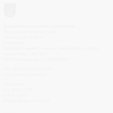
Druskininkų savivaldybės administracija
Savivaldybės biudžetinė įstaiga,
Vilniaus al. 18, LT-66119
Druskininkai
Duomenys kaupiami ir saugomi Juridinių asmenų registre
Įstaigos kodas: 188776264
PVM mokėtojo kodas: LT100008196411
Tel.: +370 313 51 517, 59 159
El. p.
info@druskininkai.lt
Darbo laikas:
I–IV 08:00–17:00,
V 08:00–15:00
Pietų pertrauka 12:00–12:45