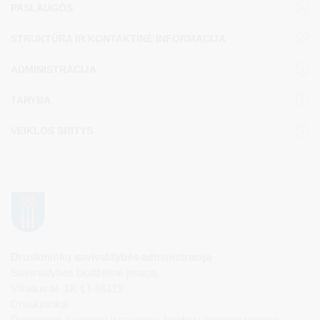
PASLAUGOS
STRUKTŪRA IR KONTAKTINĖ INFORMACIJA
ADMINISTRACIJA
TARYBA
VEIKLOS SRITYS
Druskininkų savivaldybės administracija
Savivaldybės biudžetinė įstaiga,
Vilniaus al. 18, LT-66119
Druskininkai
Duomenys kaupiami ir saugomi Juridinių asmenų registre