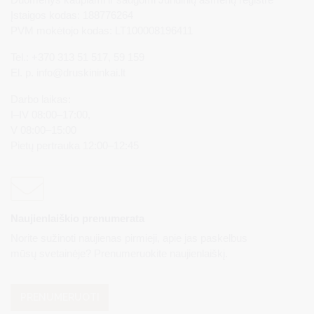
Įstaigos kodas: 188776264
PVM mokėtojo kodas: LT100008196411
Tel.: +370 313 51 517, 59 159
El. p.
info@druskininkai.lt
Darbo laikas:
I–IV 08:00–17:00,
V 08:00–15:00
Pietų pertrauka 12:00–12:45
Naujienlaiškio prenumerata
Norite sužinoti naujienas pirmieji, apie jas paskelbus
mūsų svetainėje? Prenumeruokite naujienlaiškį.
PRENUMERUOTI