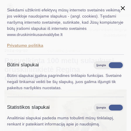
Siekdami užtikrinti efektyvų mūsų interneto svetainės veikimą,
jos veikloje naudojame slapukus - (angl. cookies). Tęsdami
naršymą interneto svetainėje, sutinkate, kad Jūsų kompiuteryje
EN
Ieškoti...
Titulinis
Naujienos
būtų įrašomi slapukai iš interneto svetainės
Pasveikinta 100 metų sulaukusi druskininkietė Regina
www.druskininkusavivaldybe.lt
Gvazdaitienė
Taryba
Privatumo politika
2024-09-10
Meras
Socialinė parama
Pasveikinta 100 metų sulaukusi
Administracija
Būtini slapukai
Įjungta
Išjungta
druskininkietė Regina
Veiklos sritys
Būtini slapukai įgalina pagrindines tinklapio funkcijas. Svetainė
Gvazdaitienė
negali tinkamai veikti be šių slapukų, juos galima išjungti tik
Teisinė informacija
pakeitus naršyklės nuostatas.
Struktūra ir kontaktinė informacija
Statistikos slapukai
Karjera
Įjungta
Išjungta
Analitiniai slapukai padeda mums tobulinti mūsų tinklalapį,
DUK
renkant ir pateikiant informaciją apie jo naudojimą.
PASLAUGOS