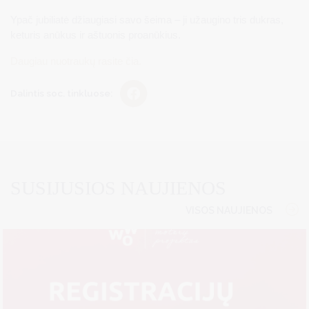
Ypač jubiliatė džiaugiasi savo šeima – ji užaugino tris dukras,
keturis anūkus ir aštuonis proanūkius.
Daugiau nuotraukų rasite čia.
Dalintis soc. tinkluose:
SUSIJUSIOS NAUJIENOS
VISOS NAUJIENOS