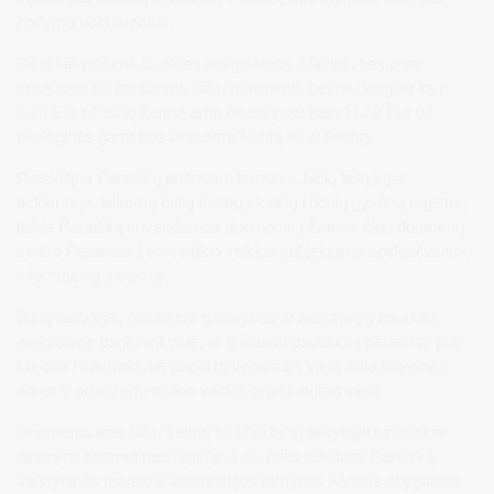
įrodymo dokumentus.
Bičių laikytojams iš dalies atlyginamos išlaidos, tiesiogiai
susijusios su papildomu bičių maitinimu, bet ne daugiau kaip
5,79 Eur už bičių šeimą arba ne daugiau kaip 11,58 Eur už
ekologinės gamybos ūkio sertifikuotą bičių šeimą.
Prasidėjus Paraiškų priėmimo terminui, bičių laikytojas,
deklaravęs laikomų bičių šeimų skaičių Ūkinių gyvūnų registre,
teikia Paraišką suvesdamas duomenis į Žemės ūkio duomenų
centro Paramos žemės ūkio veiklos subjektams apskaičiavimo
informacinę sistemą.
Bičių laikytojai, neturintys galimybės ar nenorintys naudotis
elektronine bankininkyste, ar teikdami pavėluotą paraišką, gali
kreiptis į savivaldybę pagal gyvenamąją vietą arba buveinės
adresą, arba žemės ūkio valdos registravimo vietą.
Duomenis apie bičių šeimų skaičių bičių laikytojai turi būtinai
atnaujinti kasmet nuo rugsėjo 1 d., prieš teikdami Paraišką.
Valstybinės maisto ir veterinarijos tarnybos Alytaus apygardos