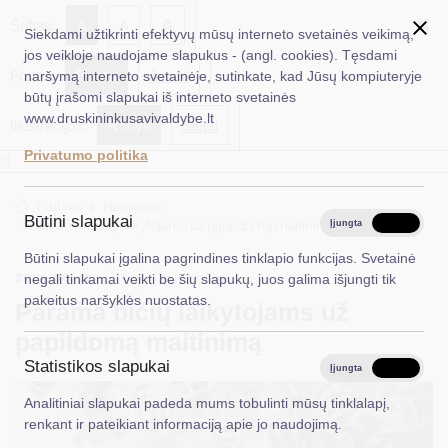
✖
A
Šriftas:
A
A
Siekdami užtikrinti efektyvų mūsų interneto svetainės veikimą,
jos veikloje naudojame slapukus - (angl. cookies). Tęsdami
Fonas:
Baltas
Juoda
naršymą interneto svetainėje, sutinkate, kad Jūsų kompiuteryje
EN
Ieškoti...
būtų įrašomi slapukai iš interneto svetainės
www.druskininkusavivaldybe.lt
Iliustracijos:
Rodyti
Slėpti
Taryba
Privatumo politika
*}
Meras
Titulinis
Naujienos
Administracija
Būtini slapukai
Parama bičių laikytojams už papildomą maitinimą
Įjungta
Išjungta
Veiklos sritys
Būtini slapukai įgalina pagrindines tinklapio funkcijas. Svetainė
2025-08-13
Žemės ūkis
negali tinkamai veikti be šių slapukų, juos galima išjungti tik
Teisinė informacija
pakeitus naršyklės nuostatas.
Parama bičių laikytojams už
Struktūra ir kontaktinė informacija
papildomą maitinimą
Statistikos slapukai
Karjera
Įjungta
Išjungta
Analitiniai slapukai padeda mums tobulinti mūsų tinklalapį,
DUK
renkant ir pateikiant informaciją apie jo naudojimą.
PASLAUGOS