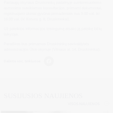
Paslaugų skyriaus Druskininkų padalinyje suinteresuotiems
asmenims suteikiamos konsultacijos, priimami dokumentai,
registruojami ūkiniai gyvūnai pirmadieniais nuo 9.00 val. iki
16.00 val. (V. Krėvės g. 8, Druskininkai).
Už pateiktos informacijos teisingumą atsako ją pateikę bičių
laikytojai.
Paraiškos bus priimamos Druskininkų savivaldybės
administracijos Ūkio skyriuje (Vilniaus al. 14, Druskininkai).
Dalintis soc. tinkluose:
SUSIJUSIOS NAUJIENOS
VISOS NAUJIENOS