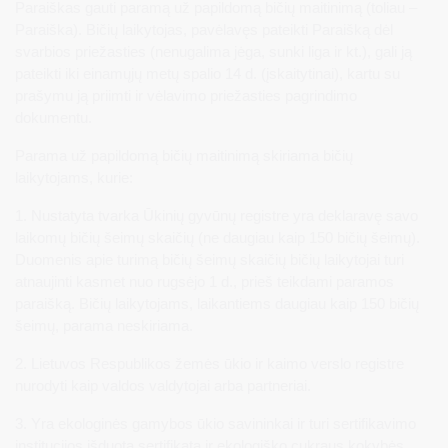
Paraiškas gauti paramą už papildomą bičių maitinimą (toliau –
Paraiška). Bičių laikytojas, pavėlavęs pateikti Paraišką dėl
svarbios priežasties (nenugalima jėga, sunki liga ir kt.), gali ją
pateikti iki einamųjų metų spalio 14 d. (įskaitytinai), kartu su
prašymu ją priimti ir vėlavimo priežasties pagrindimo
dokumentu.
Parama už papildomą bičių maitinimą skiriama bičių
laikytojams, kurie:
1. Nustatyta tvarka Ūkinių gyvūnų registre yra deklaravę savo
laikomų bičių šeimų skaičių (ne daugiau kaip 150 bičių šeimų).
Duomenis apie turimą bičių šeimų skaičių bičių laikytojai turi
atnaujinti kasmet nuo rugsėjo 1 d., prieš teikdami paramos
paraišką. Bičių laikytojams, laikantiems daugiau kaip 150 bičių
šeimų, parama neskiriama.
2. Lietuvos Respublikos žemės ūkio ir kaimo verslo registre
nurodyti kaip valdos valdytojai arba partneriai.
3. Yra ekologinės gamybos ūkio savininkai ir turi sertifikavimo
institucijos išduotą sertifikatą ir ekologiško cukraus kokybės