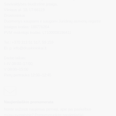
Savivaldybės biudžetinė įstaiga,
Vilniaus al. 18, LT-66119
Druskininkai
Duomenys kaupiami ir saugomi Juridinių asmenų registre
Įstaigos kodas: 188776264
PVM mokėtojo kodas: LT100008196411
Tel.: +370 313 51 517, 59 159
El. p.
info@druskininkai.lt
Darbo laikas:
I–IV 08:00–17:00,
V 08:00–15:00
Pietų pertrauka 12:00–12:45
Naujienlaiškio prenumerata
Norite sužinoti naujienas pirmieji, apie jas paskelbus
mūsų svetainėje? Prenumeruokite naujienlaiškį.