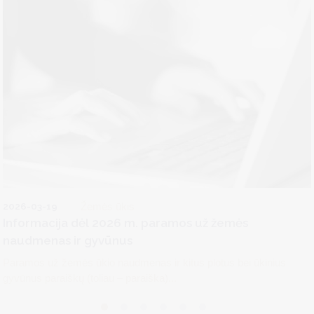
2026-03-19
Žemės ūkis
Informacija dėl 2026 m. paramos už žemės
naudmenas ir gyvūnus
Paramos už žemės ūkio naudmenas ir kitus plotus bei ūkinius
gyvūnus paraiškų (toliau – paraiška)...