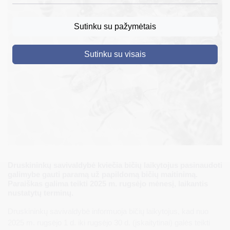
DRUSKININKAI
Sutinku su pažymėtais
SKELBIMAI
Sutinku su visais
TURIZMAS
VERSLAS
PROJEKTAI
ŠVIETIMAS
REGISTRACIJA
RENGINIAI
Druskininkų savivaldybė kviečia bičių laikytojus pasinaudoti
galimybe gauti paramą už papildomą bičių maitinimą.
Paraiškas galima teikti 2025 m. rugsėjo mėnesį, laikantis
nustatytų terminų.
Druskininkų savivaldybė informuoja bičių laikytojus, kad nuo
2025 m. rugsėjo 1 d. iki rugsėjo 30 d. (įskaitytinai) galės teikti