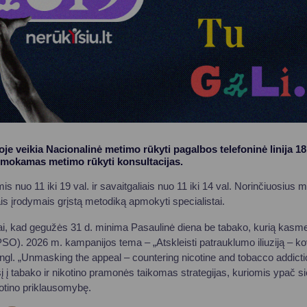
Vartotojų teisių apsauga
Pranešėjų apsauga
Asmens duomenų apsauga
e veikia Nacionalinė metimo rūkyti pagalbos telefoninė linija 18
nemokamas metimo rūkyti konsultacijas.
is nuo 11 iki 19 val. ir savaitgaliais nuo 11 iki 14 val. Norinčiuosius m
is įrodymais grįstą metodiką apmokyti specialistai.
ai, kad gegužės 31 d. minima Pasaulinė diena be tabako, kurią kasme
PSO). 2026 m. kampanijos tema – „Atskleisti patrauklumo iliuziją – k
(angl. „Unmasking the appeal – countering nicotine and tobacco addict
į į tabako ir nikotino pramonės taikomas strategijas, kuriomis ypač si
ikotino priklausomybę.