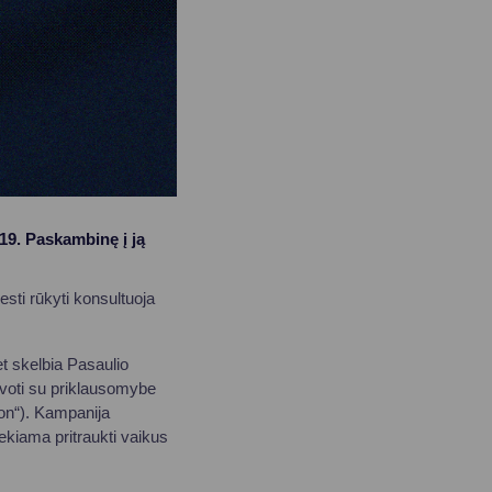
19. Paskambinę į ją
esti rūkyti konsultuoja
t skelbia Pasaulio
ovoti su priklausomybe
ion“). Kampanija
ekiama pritraukti vaikus