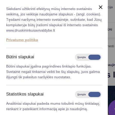
Taryba
Meras
Administracija
Siekdami užtikrinti efektyvų mūsų interneto svetainės
Karjera
DUK
veikimą, jos veikloje naudojame slapukus - (angl. cookies).
Registruokitės priėmi
Administracin
Tęsdami naršymą interneto svetainėje, sutinkate, kad Jūsų
kompiuteryje būtų įrašomi slapukai iš interneto svetainės
Darbotvarkė
Savivaldybės 
PASLAUGOS
DRUSKININKAI
www.druskininkusavivaldybe.lt
vadovai
Kontaktai
Privatumo politika
Planavimo do
Titulinis
Naujienos
Pagalbos linija norintiems mesti 
Vicemerai
Korupcijos pre
Būtini slapukai
Įjungta
Išjungta
Mero patarėja
Viešieji pirkim
2026-05-25
Atnauji
Būtini slapukai įgalina pagrindines tinklapio funkcijas.
Svetainė negali tinkamai veikti be šių slapukų, juos galima
Pagalbos l
Lygios galim
išjungti tik pakeitus naršyklės nuostatas.
Savivaldybės
projektai
Statistikos slapukai
Įjungta
Išjungta
Finansų valdym
Analitiniai slapukai padeda mums tobulinti mūsų tinklalapį,
renkant ir pateikiant informaciją apie jo naudojimą.
Organizacinė 