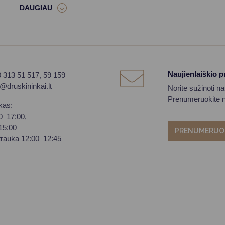
Naujienlaiškio 
0 313 51 517, 59 159
o@druskininkai.lt
Norite sužinoti n
Prenumeruokite na
kas:
00–17:00,
–15:00
PRENUMERUO
trauka 12:00–12:45