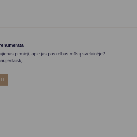
prenumerata
aujienas pirmieji, apie jas paskelbus mūsų svetainėje?
ujienlaiškį.
TI