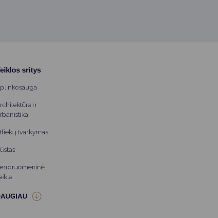
eiklos sritys
plinkosauga
rchitektūra ir
rbanistika
tliekų tvarkymas
ūstas
endruomeninė
eikla