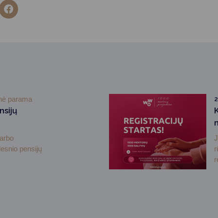
inė parama
2
nsijų
darbo
J
desnio pensijų
r
r