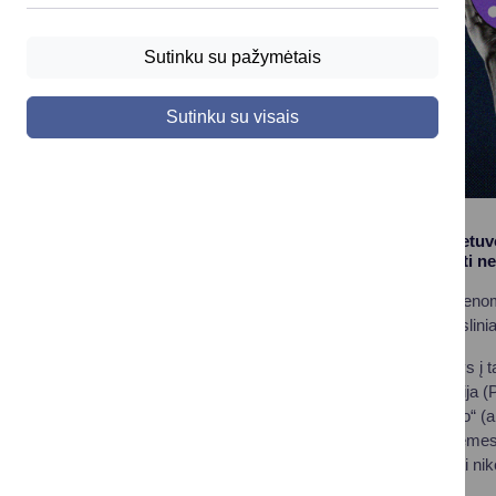
Sutinku su pažymėtais
Sutinku su visais
Primename, kad Lietuvoj
gyventojai gali gauti 
Linija veikia darbo dienom
pagal specialią mokslinia
Atkreiptinas dėmesys į t
sveikatos organizacija (
nuo tabako ir nikotino“ 
siekiama atkreipti dėmes
ir jaunimą bei skatinti n