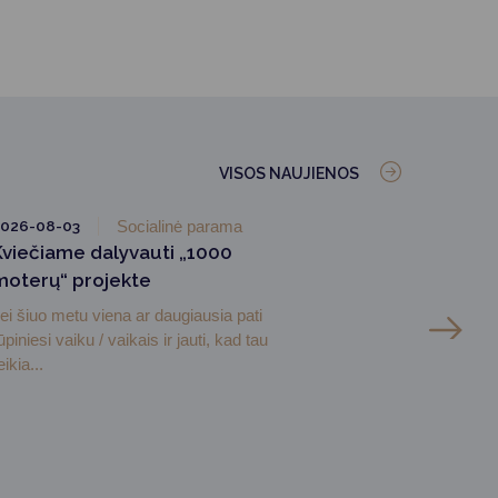
VISOS NAUJIENOS
026-08-03
Socialinė parama
Kviečiame dalyvauti „1000
moterų“ projekte
ei šiuo metu viena ar daugiausia pati
ūpiniesi vaiku / vaikais ir jauti, kad tau
eikia...