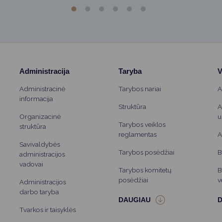
Administracija
Taryba
V
Administracinė
Tarybos nariai
A
informacija
Struktūra
A
Organizacinė
u
Tarybos veiklos
struktūra
reglamentas
A
Savivaldybės
Tarybos posėdžiai
B
administracijos
vadovai
Tarybos komitetų
B
posėdžiai
v
Administracijos
darbo taryba
Tvarkos ir taisyklės