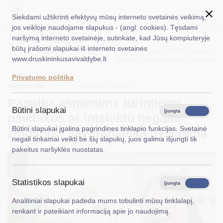
Siekdami užtikrinti efektyvų mūsų interneto svetainės veikimą,
jos veikloje naudojame slapukus - (angl. cookies). Tęsdami
naršymą interneto svetainėje, sutinkate, kad Jūsų kompiuteryje
EN
Ieškoti...
Titulinis
Naujienos
būtų įrašomi slapukai iš interneto svetainės
Pagalba asmenims turintiems psichikos ar intelekto negalią-
www.druskininkusavivaldybe.lt
žingsnis į savarankišką gyvenimą
Taryba
Privatumo politika
2025-11-26
Meras
Socialinė parama
Pagalba asmenims turintiems
Administracija
Būtini slapukai
Įjungta
Išjungta
psichikos ar intelekto negalią-
Veiklos sritys
Būtini slapukai įgalina pagrindines tinklapio funkcijas. Svetainė
žingsnis į savarankišką gyvenimą
negali tinkamai veikti be šių slapukų, juos galima išjungti tik
Teisinė informacija
pakeitus naršyklės nuostatas.
Struktūra ir kontaktinė informacija
Statistikos slapukai
Karjera
Įjungta
Išjungta
Analitiniai slapukai padeda mums tobulinti mūsų tinklalapį,
DUK
renkant ir pateikiant informaciją apie jo naudojimą.
PASLAUGOS