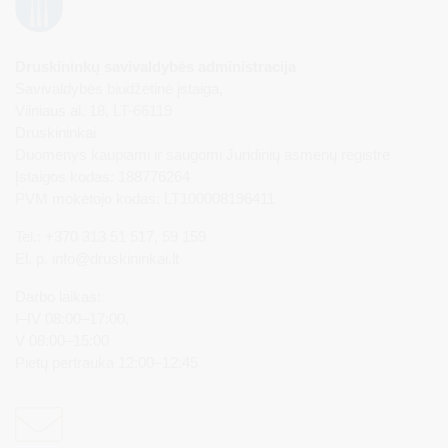
Druskininkų savivaldybės administracija
Savivaldybės biudžetinė įstaiga,
Vilniaus al. 18, LT-66119
Druskininkai
Duomenys kaupiami ir saugomi Juridinių asmenų registre
Įstaigos kodas: 188776264
PVM mokėtojo kodas: LT100008196411
Tel.: +370 313 51 517, 59 159
El. p.
info@druskininkai.lt
Darbo laikas:
I–IV 08:00–17:00,
V 08:00–15:00
Pietų pertrauka 12:00–12:45