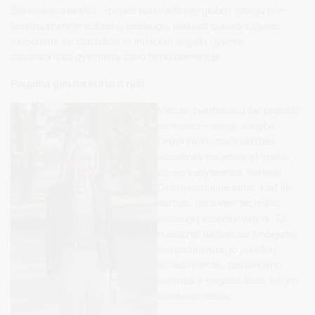
Šio projekto tikslas – pereiti nuo tradicinių globos įstaigų prie
bendruomenėje teikiamų paslaugų, siekiant sukurti sąlygas
asmenims su psichikos ar intelekto negalia gyventi
savarankišką gyvenimą savo bendruomenėje.
Pagalba gimsta kuriant ryšį
Vienas svarbiausių šio projekto
elementų – atvejo vadyba.
Druskininkų savivaldybės
socialinės paramos skyriaus
atvejo vadybininkė Neringa
Dobravolskienė sako, kad šis
darbas nėra vien techninis
paslaugų koordinavimas. Tai
nuolatinis darbas su žmogumi:
susipažinimas, jo poreikių
išsiaiškinimas, pasitikėjimo
kūrimas ir pagalba tada, kai jos
labiausiai reikia.