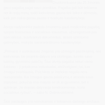
Druskininkuose jau 25 žmonės
gavo pagalbą pagal savo poreikius. Pagalba gali būti teikiama
net iki trejų metų, todėl kiekvienas gauna tiek laiko ir dėmesio,
kiek jam reikia geriau jaustis ir tvarkytis kasdienybėje.
Atvejo vadybininkė padeda žmonėms gauti medicininę pagalbą,
spręsti finansinius ir socialinius klausimus, užsiregistruoti pas
specialistus, susitvarkyti dokumentus, atrasti užimtumo
galimybes, mokytis savarankiškumo kasdienybėje.
„Pirmasis ir sunkiausias žingsnis yra užmegzti pasitikėjimą, nes
kiekvienas šio projekto dalyvis yra skirtingas, turintis savo
baimių, gyvenimo patirčių. Šiuo atveju pagalba neturi vieno
šablono – ji pritaikoma individualiai, atsižvelgiant į tai, kas
žmogui svarbiausia. Psichikos ar intelekto negalia nėra
nuosprendis. Kai žmogus gauna palaikymą ir atranda savo
stiprybes, pokyčiai ima matytis ne tik jo gyvenime, bet ir
aplinkoje. Jie drąsiau dalyvauja bendruomenėje, kuria
socialinius ryšius“, – sako N. Dobravolskienė.
Šios paslaugos yra nemokamos ir teikiamos darbingo amžiaus