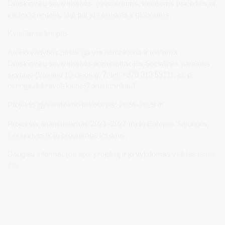
Druskininkų savivaldybės gyventojams, turintiems psichikos ar
intelekto negalią, taip pat jų šeimoms ir globėjams.
Kviečiame kreiptis
Atvejo vadybos paslauga yra nemokama ir teikiama
Druskininkų savivaldybės administracijos Socialinės paramos
skyriuje (Vasario 16-osios g. 7, tel. +370 313 59111, el. p.
neringa.dobravolskiene@druskininkai.lt
Projekto įgyvendinimo laikotarpis: 2024–2029 m.
Projektas finansuojamas 2021–2027 metų Europos Sąjungos
fondų investicijų programos lėšomis.
Daugiau informacijos apie projektą ir jo vykdomas veiklas
rasite
čia.