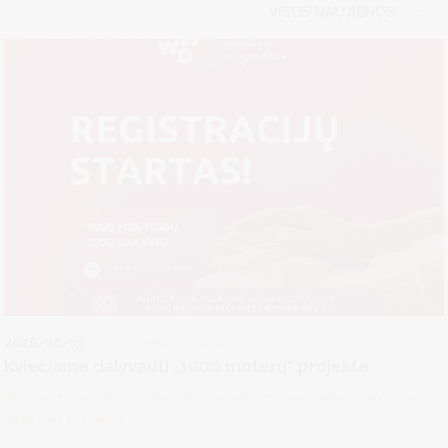
VISOS NAUJIENOS
2026-08-03
Socialinė parama
Kviečiame dalyvauti „1000 moterų“ projekte
Jei šiuo metu viena ar daugiausia pati rūpiniesi vaiku / vaikais ir
jauti, kad tau reikia...