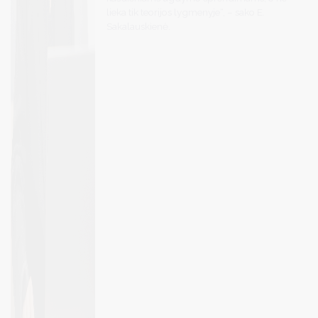
lieka tik teorijos lygmenyje“, – sako E.
Sakalauskienė.