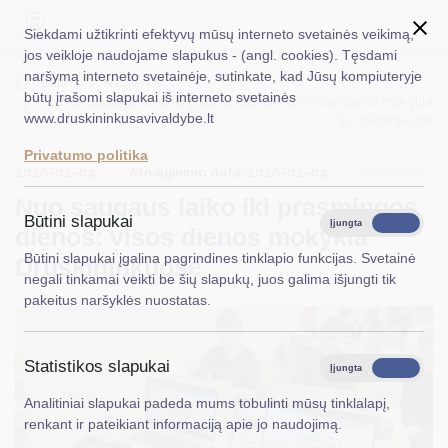
Siekdami užtikrinti efektyvų mūsų interneto svetainės veikimą,
jos veikloje naudojame slapukus - (angl. cookies). Tęsdami
naršymą interneto svetainėje, sutinkate, kad Jūsų kompiuteryje
EN
Ieškoti...
Titulinis
Naujienos
būtų įrašomi slapukai iš interneto svetainės
Nuo saugaus laiko iki prasmingos dienos: visos dienos mokykla
www.druskininkusavivaldybe.lt
Druskininkuose
Taryba
Privatumo politika
2026-02-04
Atnaujinimo data: 2026-02-04
Meras
Švietimas
Nuo saugaus laiko iki prasmingos
Administracija
Būtini slapukai
Įjungta
Išjungta
dienos: visos dienos mokykla
Veiklos sritys
Būtini slapukai įgalina pagrindines tinklapio funkcijas. Svetainė
Druskininkuose
negali tinkamai veikti be šių slapukų, juos galima išjungti tik
Teisinė informacija
pakeitus naršyklės nuostatas.
Struktūra ir kontaktinė informacija
Statistikos slapukai
Karjera
Įjungta
Išjungta
Analitiniai slapukai padeda mums tobulinti mūsų tinklalapį,
DUK
renkant ir pateikiant informaciją apie jo naudojimą.
PASLAUGOS