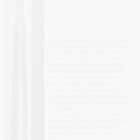
„Šiuo projektu siekiama apjungti formalųjį ir
neformalųjį ugdymą, kad kiekvienam vaikui
būtų sudarytos sąlygos siekti geresnių
mokymosi rezultatų, gauti jam reikalingą
pagalbą ir kartu smagiai bei prasmingai
leisti laiką mokykloje su draugais. Mums
svarbu, kad vaiko diena būtų ne tik saugi,
bet ir prasminga – padedanti atrasti
pomėgius, stiprinti socialinius įgūdžius ir
ugdyti savarankiškumą. Šis projektas leidžia
kryptingai investuoti į žinias ir požiūrį, kurie
kuria ilgalaikę vertę - suplanuota daug
naudingų susitikimų su įdomiais lektoriais
tėvams, mokytojams, švietimo pagalbos
specialistams. Kviečiu visus aktyviai
įsitraukti į projekto veiklas “, – sako
Druskininkų savivaldybės vicemerė Diana