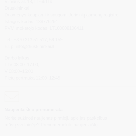
Vilniaus al. 18, LT-66119
Druskininkai
Duomenys kaupiami ir saugomi Juridinių asmenų registre
Įstaigos kodas: 188776264
PVM mokėtojo kodas: LT100008196411
Tel.: +370 313 51 517, 59 159
El. p.
info@druskininkai.lt
Darbo laikas:
I–IV 08:00–17:00,
V 08:00–15:00
Pietų pertrauka 12:00–12:45
Naujienlaiškio prenumerata
Norite sužinoti naujienas pirmieji, apie jas paskelbus
mūsų svetainėje? Prenumeruokite naujienlaiškį.