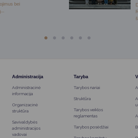
gojimus bei
D
...
R
š
Administracija
Taryba
V
Administracinė
Tarybos nariai
A
informacija
Struktūra
A
Organizacinė
u
Tarybos veiklos
struktūra
reglamentas
A
Savivaldybės
Tarybos posėdžiai
B
administracijos
vadovai