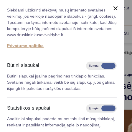
Taryba
Meras
Administracija
Siekdami užtikrinti efektyvų mūsų interneto svetainės
Karjera
DUK
veikimą, jos veikloje naudojame slapukus - (angl. cookies).
Registruokitės priėmi
Administracin
Tęsdami naršymą interneto svetainėje, sutinkate, kad Jūsų
kompiuteryje būtų įrašomi slapukai iš interneto svetainės
Darbotvarkė
Savivaldybės 
PASLAUGOS
DRUSKININKAI
www.druskininkusavivaldybe.lt
vadovai
Kontaktai
Privatumo politika
Planavimo do
Titulinis
Naujienos
Nuo rugsėjo – vieninga mobilių
Vicemerai
Korupcijos pre
Būtini slapukai
Įjungta
Išjungta
Mero patarėja
Viešieji pirkim
2026-07-07
Atnauji
Būtini slapukai įgalina pagrindines tinklapio funkcijas.
Svetainė negali tinkamai veikti be šių slapukų, juos galima
Nuo rugsėj
Lygios galim
išjungti tik pakeitus naršyklės nuostatas.
naudojimo
Savivaldybės
projektai
Statistikos slapukai
Įjungta
Išjungta
Finansų valdym
Analitiniai slapukai padeda mums tobulinti mūsų tinklalapį,
renkant ir pateikiant informaciją apie jo naudojimą.
Organizacinė 