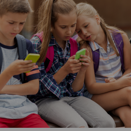
Vartotojų teisių apsauga
Pranešėjų apsauga
Asmens duomenų apsauga