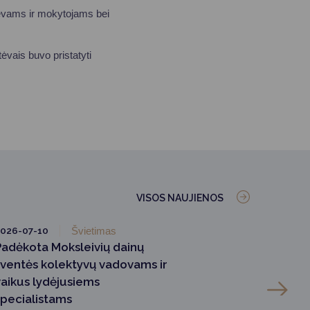
ėvams ir mokytojams bei
vais buvo pristatyti
VISOS NAUJIENOS
026-07-10
Švietimas
Padėkota Moksleivių dainų
šventės kolektyvų vadovams ir
vaikus lydėjusiems
specialistams