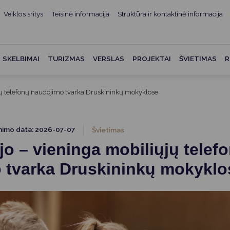
Veiklos sritys
Teisinė informacija
Struktūra ir kontaktinė informacija
mui
ė informacija
Teisės aktai
Struktūra ir kontaktinė
informacija
administracijos
Norminiai teisės aktai
SKELBIMAI
TURIZMAS
VERSLAS
PROJEKTAI
ŠVIETIMAS
R
Asmenų aptarnavimas
Teisės aktų projektai
kumentai
Konsultavimasis su
jų telefonų naudojimo tvarka Druskininkų mokyklose
Mero potvarkiai
visuomene
vencija
Tyrimai ir analizės
Savivaldybės įstaigos
ai
nimo data: 2026-07-07
Švietimas
Valstybės garantuojama
Darbo grupės ir komisijos
o – vieninga mobiliųjų telef
ybės
teisinė pagalba
Seniūnijos
 tvarka Druskininkų mokyklo
 remiami
Teisės aktų pažeidimai
Nuorodos
Galiojančio teisinio
as ir apskaita
reguliavimo poveikio ex post
vertinimas
struktūra