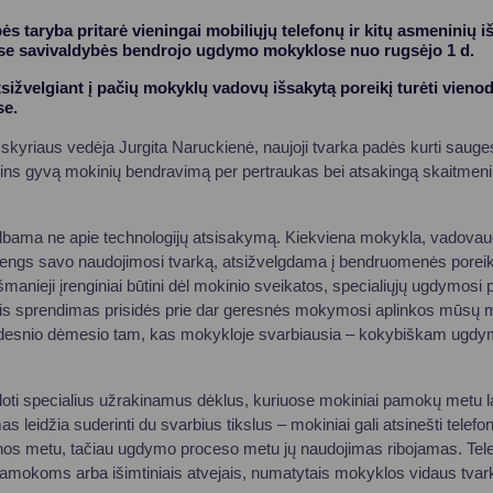
s taryba pritarė vieningai mobiliųjų telefonų ir kitų asmeninių i
ose savivaldybės bendrojo ugdymo mokyklose nuo rugsėjo 1 d.
ižvelgiant į pačių mokyklų vadovų išsakytą poreikį turėti vienoda
se.
skyriaus vedėja Jurgita Naruckienė, naujoji tvarka padės kurti saug
ins gyvą mokinių bendravimą per pertraukas bei atsakingą skaitmenin
albama ne apie technologijų atsisakymą. Kiekviena mokykla, vadova
engs savo naudojimosi tvarką, atsižvelgdama į bendruomenės porei
 išmanieji įrenginiai būtini dėl mokinio sveikatos, specialiųjų ugdymosi p
 šis sprendimas prisidės prie dar geresnės mokymosi aplinkos mūsų m
esnio dėmesio tam, kas mokykloje svarbiausia – kokybiškam ugdymui
oti specialius užrakinamus dėklus, kuriuose mokiniai pamokų metu l
 leidžia suderinti du svarbius tikslus – mokiniai gali atsinešti telefon
enos metu, tačiau ugdymo proceso metu jų naudojimas ribojamas. Tel
pamokoms arba išimtiniais atvejais, numatytais mokyklos vidaus tvar