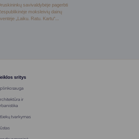
ruskininkų savivaldybėje pagerbti
espublikinėje moksleivių dainų
ventėje „Laiku. Ratu. Kartu“...
eiklos sritys
plinkosauga
rchitektūra ir
rbanistika
tliekų tvarkymas
ūstas