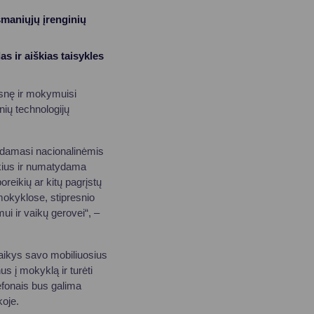
šmaniųjų įrenginių
s ir aiškias taisykles
esnę ir mokymuisi
ių technologijų
udamasi nacionalinėmis
kius ir numatydama
oreikių ar kitų pagrįstų
okyklose, stipresnio
 ir vaikų gerovei“, –
aikys savo mobiliuosius
us į mokyklą ir turėti
efonais bus galima
koje.