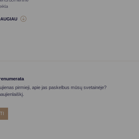
endruomeninė
eikla
prenumerata
aujienas pirmieji, apie jas paskelbus mūsų svetainėje?
ujienlaiškį.
TI