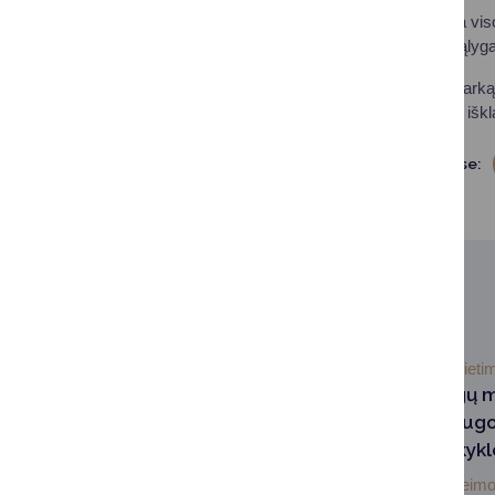
Tikimasi, kad bendra vi
sudarys vienodas sąlyga
Rengiant vieningą tvarką
planuojami pokyčiai, iškl
Dalintis soc. tinkluose:
SUSIJUSIOS NAUJIENOS
2026-06-29
Švieti
Vasaros atostogų m
priežiūros paslaug
Druskininkų mokyk
Siekdamos padėti šeimo