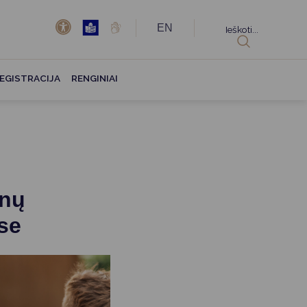
EN
Ieškoti...
EGISTRACIJA
RENGINIAI
onų
se