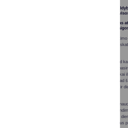
Druskininkų savivaldybė
naudojimo tvarkai vis
Sprendimas priimtas ats
visose ugdymo įstaigo
Kaip pažymėjo Švietimo 
palankesnę aplinką, skat
naudojimą.
„Svarbu pabrėžti, kad k
rekomendacijomis, pasir
išimtis tais atvejais, kai
aplinkybių. Tikime, kad
bendruomeniškumo ir did
sakė J. Naruckienė.
Mokyklos pasirinko naud
telefonus. Toks sprendimas
juos su savimi visos di
naudotis tik pasibaigus 