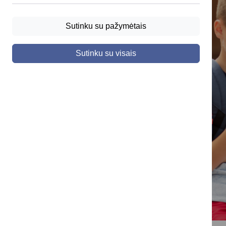
Sutinku su pažymėtais
Sutinku su visais