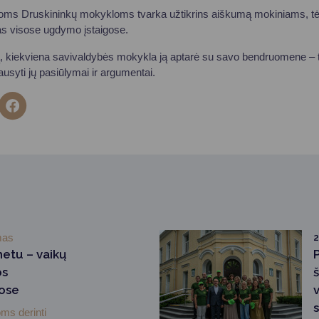
soms Druskininkų mokykloms tvarka užtikrins aiškumą mokiniams, t
s visose ugdymo įstaigose.
, kiekviena savivaldybės mokykla ją aptarė su savo bendruomene – tė
ausyti jų pasiūlymai ir argumentai.
mas
2
etu – vaikų
os
lose
ms derinti